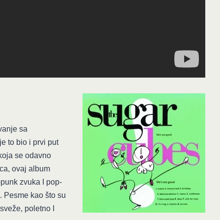
vanje sa
to bio i prvi put
oja se odavno
ica, ovaj album
-punk zvuka I pop-
a. Pesme kao što su
sveže, poletno I