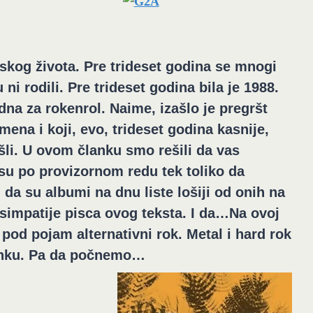
dskog života. Pre trideset godina se mnogi
i rodili. Pre trideset godina bila je 1988.
na za rokenrol. Naime, izašlo je pregršt
emena i koji, evo, trideset godina kasnije,
šli. U ovom članku smo rešili da vas
su po provizornom redu tek toliko da
i da su albumi na dnu liste lošiji od onih na
e simpatije pisca ovog teksta. I da…Na ovoj
pod pojam alternativni rok. Metal i hard rok
lanku. Pa da počnemo…