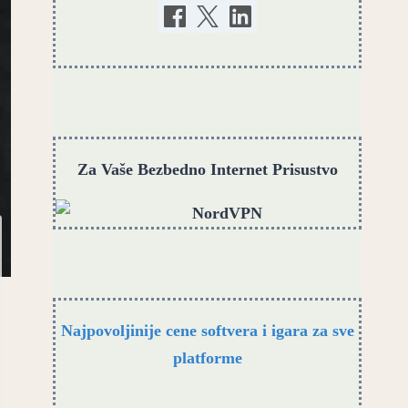
Za Vaše Bezbedno Internet Prisustvo
Najpovoljinije cene softvera i igara za sve
platforme