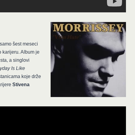
o samo šest meseci
o karijeru. Album je
sta, a singlovi
yday Is Like
stanicama koje drže
arijere
Stivena