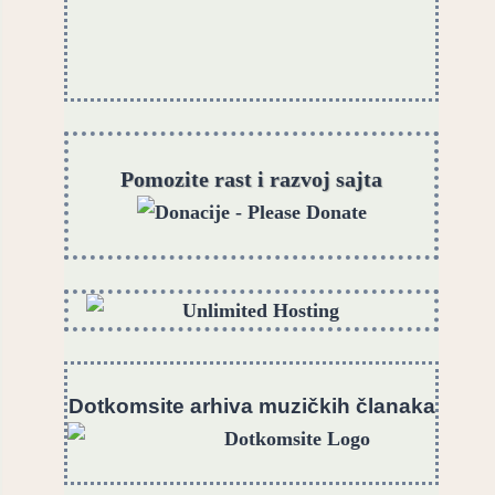
Pomozite rast i razvoj sajta
Dotkomsite
a
rhiva muzičkih članaka