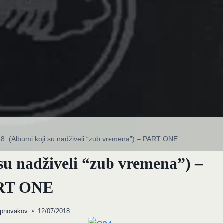
8. (Albumi koji su nadživeli “zub vremena”) – PART ONE
su nadživeli “zub vremena”) –
RT ONE
opnovakov
12/07/2018