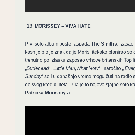
MORISSEY – VIVA HATE
Prvi solo album posle raspada
The Smiths
, izaša
kasnije bio je znak da je Morisi itekako planirao sol
trenutno po izlasku zaposeo vrhove britanskih Top li
„
Sudehead
“, „
Little Man,What Now
“ i naročito „
Ever
Sunday
“ se i u današnje vreme mogu čuti na radio 
do svog kredibiliteta. Bila je to najava sjajne solo k
Patricka Morissey
-a.