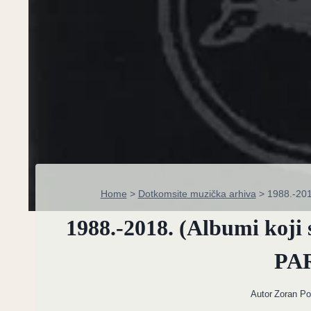
Home
>
Dotkomsite muzička arhiva
>
1988.-201
1988.-2018. (Albumi koji 
PA
Autor
Zoran P