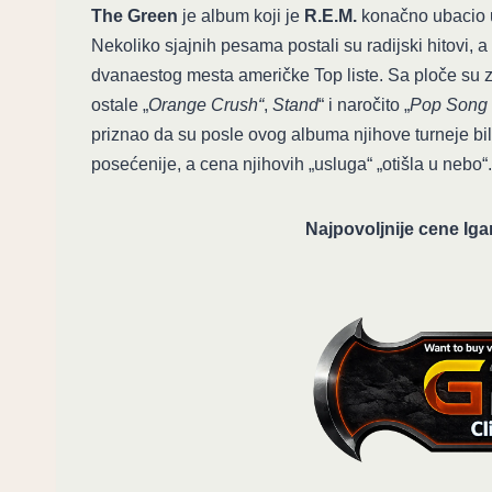
The Green
je album koji je
R.E.M.
konačno ubacio u 
Nekoliko sjajnih pesama postali su radijski hitovi, 
dvanaestog mesta američke Top liste. Sa ploče su
ostale „
Orange Crush“
,
Stand
“ i naročito „
Pop Song
priznao da su posle ovog albuma njihove turneje bil
posećenije, a cena njihovih „usluga“ „otišla u nebo“.
Najpovoljnije cene Iga