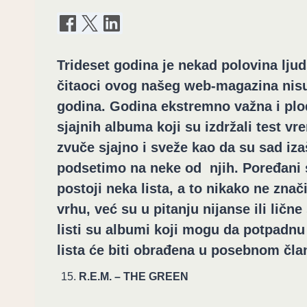
Trideset godina je nekad polovina lju
čitaoci ovog našeg web-magazina nisu n
godina. Godina ekstremno važna i plod
sjajnih albuma koji su izdržali test vr
zvuče sjajno i sveže kao da su sad iza
podsetimo na neke od njih. Poređani 
postoji neka lista, a to nikako ne znač
vrhu, već su u pitanju nijanse ili ličn
listi su albumi koji mogu da potpadnu 
lista će biti obrađena u posebnom č
R.E.M. – THE GREEN