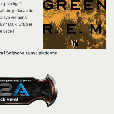
„prvu ligu“.
a album je došao do
 za sva vremena
 89
.“ Majkl Stajp je
e veće i
ra i Softwer-a za sve platforme