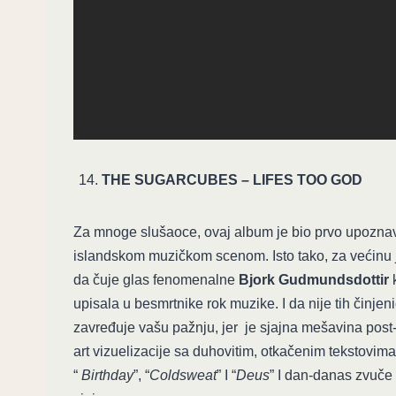
THE SUGARCUBES – LIFES TOO GOD
Za mnoge slušaoce, ovaj album je bio prvo upozna
islandskom muzičkom scenom. Isto tako, za većinu je 
da čuje glas fenomenalne
Bjork Gudmundsdottir
k
upisala u besmrtnike rok muzike. I da nije tih činjen
zavređuje vašu pažnju, jer je sjajna mešavina post
art vizuelizacije sa duhovitim, otkačenim tekstovim
“
Birthday
”, “
Coldsweat
” I “
Deus
” I dan-danas zvuče 