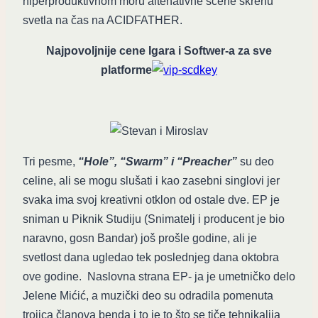
hiperproduktivnom moru altenativne scene skrenu
svetla na čas na ACIDFATHER.
Najpovoljnije cene Igara i Softwer-a za sve
platforme
Tri pesme,
“Hole”, “Swarm” i “Preacher”
su deo
celine, ali se mogu slušati i kao zasebni singlovi jer
svaka ima svoj kreativni otklon od ostale dve. EP je
sniman u Piknik Studiju (Snimatelj i producent je bio
naravno, gosn Bandar) još prošle godine, ali je
svetlost dana ugledao tek poslednjeg dana oktobra
ove godine. Naslovna strana EP- ja je umetničko delo
Jelene Mićić, a muzički deo su odradila pomenuta
trojica članova benda i to je to što se tiče tehnikalija