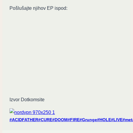
Pošlušajte njihov EP ispod:
Izvor Dotkomsite
Post
#
ACIDFATHER
#
CURE
#
DOOM
#
FIRE
#
Grunge
#
HOLE
#
LIVE
#
met
Tags: