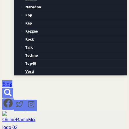
Narodna
Pop
Rap
Reggae
Rock
Talk
Techno
Top40
Vesti
Blog