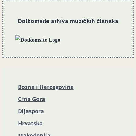
Dotkomsite
a
rhiva muzičkih članaka
Bosna i Hercegovina
Crna Gora
Dijaspora
Hrvatska
Makedonija