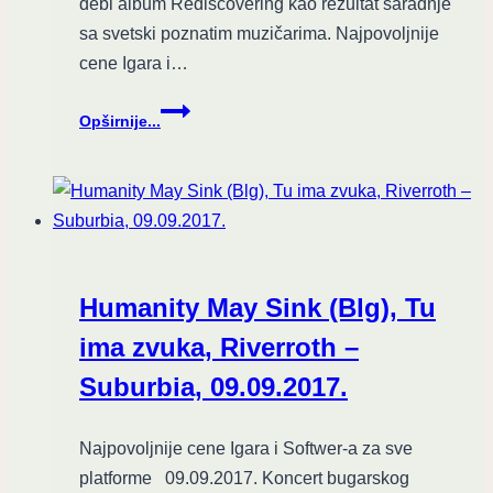
debi album Rediscovering kao rezultat saradnje
sa svetski poznatim muzičarima. Najpovoljnije
cene Igara i…
Srpski
Opširnije...
gitarista
i
kompozitor
Myshkin
objavio
debi
album
Humanity May Sink (Blg), Tu
ima zvuka, Riverroth –
Suburbia, 09.09.2017.
Najpovoljnije cene Igara i Softwer-a za sve
platforme 09.09.2017. Koncert bugarskog