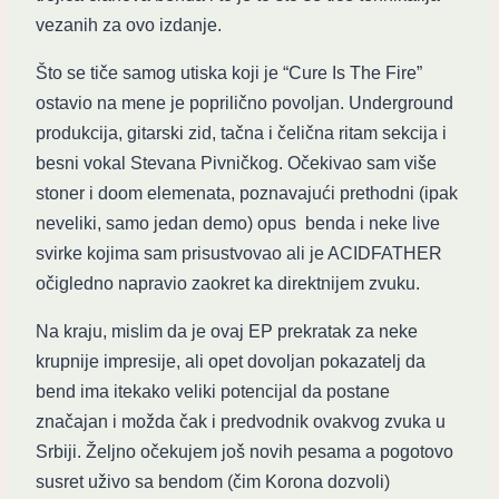
vezanih za ovo izdanje.
Što se tiče samog utiska koji je “Cure Is The Fire”
ostavio na mene je poprilično povoljan. Underground
produkcija, gitarski zid, tačna i čelična ritam sekcija i
besni vokal Stevana Pivničkog. Očekivao sam više
stoner i doom elemenata, poznavajući prethodni (ipak
neveliki, samo jedan demo) opus benda i neke live
svirke kojima sam prisustvovao ali je ACIDFATHER
očigledno napravio zaokret ka direktnijem zvuku.
Na kraju, mislim da je ovaj EP prekratak za neke
krupnije impresije, ali opet dovoljan pokazatelj da
bend ima itekako veliki potencijal da postane
značajan i možda čak i predvodnik ovakvog zvuka u
Srbiji. Željno očekujem još novih pesama a pogotovo
susret uživo sa bendom (čim Korona dozvoli)