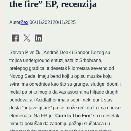
the fire” EP, recenzija
Autor
Zex
06/11/2021
20/11/2025
Stevan Pivnički, Andraš Deak i Šandor Bezeg su
trojica underground entuzijasta iz Srbobrana,
prelepog gradića, tridesetak kilometara severno od
Novog Sada. Imaju bend koji u opisu muzike koju
svira ima odrednice kao što su grunge, sludge, doom i
metal pa bi to moglo da vas asocira na hiljade drugih
bendova, ali Acidfather ima u sebi i neki punk stav,
dosta “prljave gitare” pa se može reći da tu ima i noise
elemenata. Na EP-ju “
Cure Is The Fire
” su u desetak
minuta pokušali da zadobiju pažnju slušalaca i u