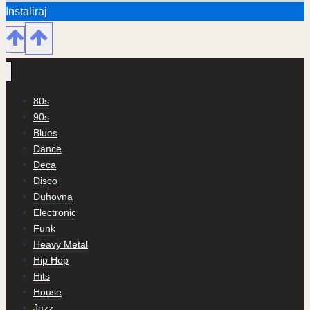
Instaliraj
80s
90s
Blues
Dance
Deca
Disco
Duhovna
Electronic
Funk
Heavy Metal
Hip Hop
Hits
House
Jazz