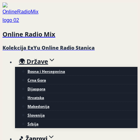
Skip
to
content
Online Radio Mix
Kolekcija ExYu Online Radio Stanica
🌍 Države
Bosna i Hercegovina
Crna Gora
Dijaspora
Hrvatska
Makedonija
Slovenija
Srbija
🎵 Žanrovi