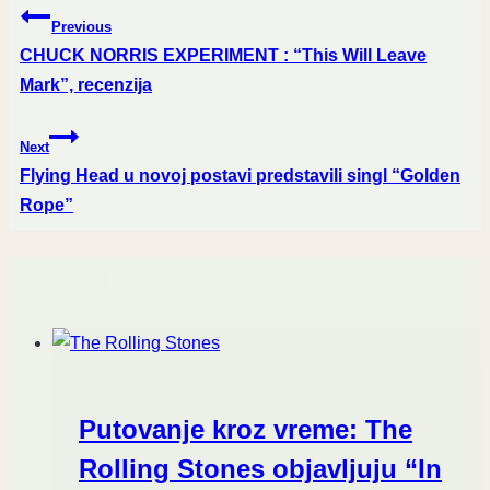
Post
Previous
navigation
CHUCK NORRIS EXPERIMENT : “This Will Leave
Mark”, recenzija
Next
Flying Head u novoj postavi predstavili singl “Golden
Rope”
Similar Posts
Putovanje kroz vreme: The
Rolling Stones objavljuju “In