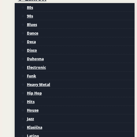
80s
90s
Blues
Dance
Deca
Disco
Duhovna
Electronic
Funk
Heavy Metal
Hip Hop
Hits
House
Jazz
Klasična
Latino