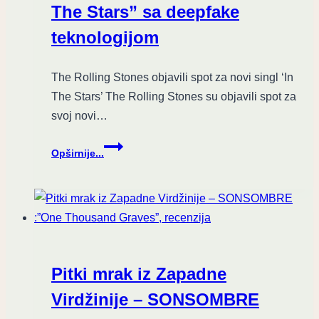
The Stars” sa deepfake
teknologijom
The Rolling Stones objavili spot za novi singl ‘In
The Stars’ The Rolling Stones su objavili spot za
svoj novi…
Putovanje
Opširnije...
kroz
vreme:
The
Rolling
Stones
objavljuju
“In
Pitki mrak iz Zapadne
The
Stars”
Virdžinije – SONSOMBRE
sa