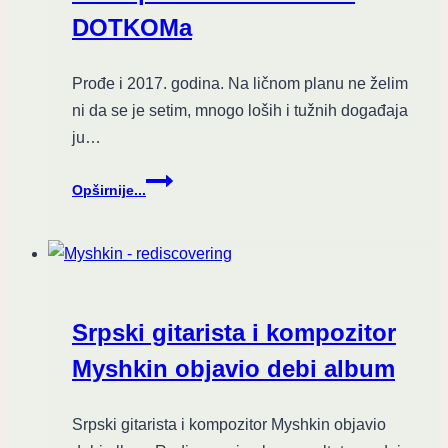
recenzija
DOTKOMa
Prođe i 2017. godina. Na ličnom planu ne želim
ni da se je setim, mnogo loših i tužnih događaja
ju…
NAJBOLJE
Opširnije...
OD
MUZIKE
U
2017.
po
izboru
Srpski gitarista i kompozitor
urednika
DOTKOMa
Myshkin objavio debi album
Srpski gitarista i kompozitor Myshkin objavio