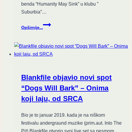
benda “Humanity May Sink” u klubu ”
Suburbia”…
Humanity
Opširnije...
May
Sink
(Blg),
Tu
ima
zvuka,
Riverroth
Blankfile objavio novi spot
–
Suburbia,
“Dogs Will Bark” – Onima
09.09.2017.
koji laju, od SRCA
Bio je to januar 2019. kada je na niškom
festivalu andergraund muzike (prim.aut. Into The
Pit) Blankfile otvorio svoj live set sa pesmom…