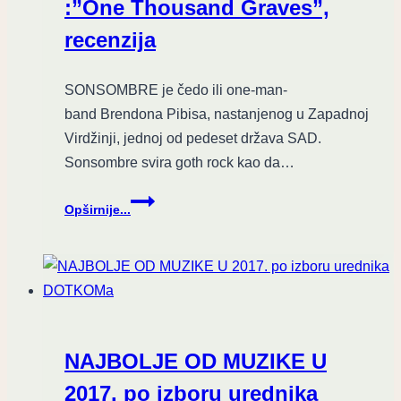
:”One Thousand Graves”,
deepfake
teknologijom
recenzija
SONSOMBRE je čedo ili one-man-
band Brendona Pibisa, nastanjenog u Zapadnoj
Virdžinji, jednoj od pedeset država SAD.
Sonsombre svira goth rock kao da…
Pitki
Opširnije...
mrak
iz
Zapadne
Virdžinije
–
SONSOMBRE
:”One
NAJBOLJE OD MUZIKE U
Thousand
Graves”,
2017. po izboru urednika