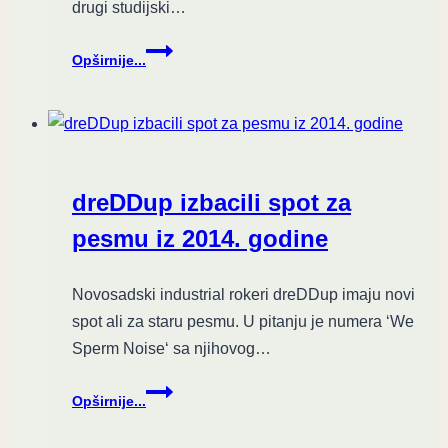
drugi studijski…
Tús
Opširnije...
Nua
energičnim
singlom
“Lights
out”
otkrile
dreDDup izbacili spot za
više
detalja
pesmu iz 2014. godine
o
dugoočekivanom
Novosadski industrial rokeri dreDDup imaju novi
studijskom
spot ali za staru pesmu. U pitanju je numera ‘We
izdanju!
Sperm Noise‘ sa njihovog…
dreDDup
Opširnije...
izbacili
spot