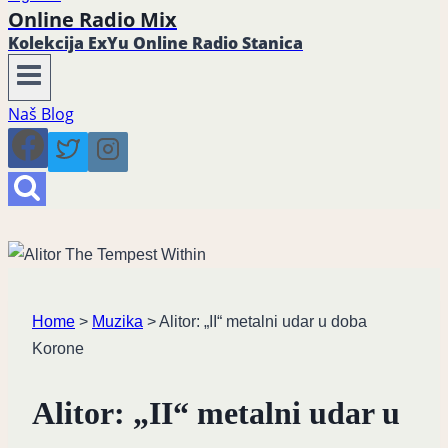
Online Radio Mix
Kolekcija ExYu Online Radio Stanica
Naš Blog
Home
>
Muzika
>
Alitor: „II“ metalni udar u doba
Korone
Alitor: „II“ metalni udar u