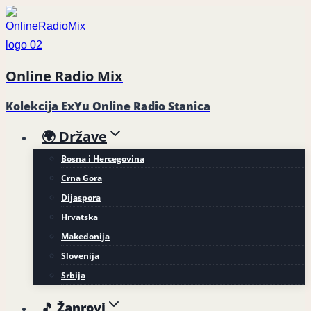
Skip
to
content
Online Radio Mix
Kolekcija ExYu Online Radio Stanica
🌍 Države
Bosna i Hercegovina
Crna Gora
Dijaspora
Hrvatska
Makedonija
Slovenija
Srbija
🎵 Žanrovi