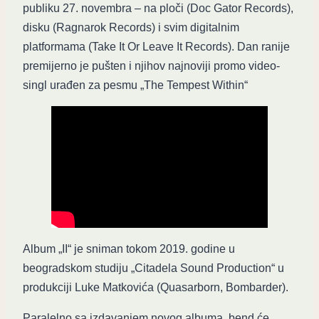
publiku 27. novembra – na ploči (Doc Gator Records),
disku (Ragnarok Records) i svim digitalnim
platformama (Take It Or Leave It Records). Dan ranije
premijerno je pušten i njihov najnoviji promo video-
singl urađen za pesmu „The Tempest Within“
Album „II“ je sniman tokom 2019. godine u
beogradskom studiju „Citadela Sound Production“ u
produkciji Luke Matkovića (Quasarborn, Bombarder).
Paralelno sa izdavanjem novog albuma, bend će