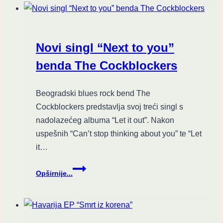
za
pesmu
iz
2014.
Novi singl “Next to you”
godine
benda The Cockblockers
Beogradski blues rock bend The
Cockblockers predstavlja svoj treći singl s
nadolazećeg albuma “Let it out”. Nakon
uspešnih “Can’t stop thinking about you” te “Let
it…
Novi
Opširnije...
singl
“Next
to
you”