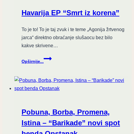
benda
The
Havarija EP “Smrt iz korena”
Cockblockers
To je to! To je taj zvuk i te teme „Agonija žrtvenog
jarca“ direktno obraćanje slušaocu bez bilo
kakve skrivene…
Havarija
Opširnije...
EP
“Smrt
iz
korena”
Pobuna, Borba, Promena,
Istina – “Barikade” novi spot
benda Opstanak