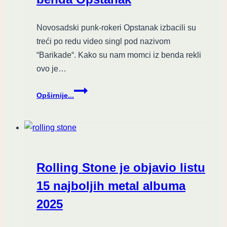
Novosadski punk-rokeri Opstanak izbacili su
treći po redu video singl pod nazivom
“Barikade“. Kako su nam momci iz benda rekli
ovo je…
Pobuna,
Opširnije...
Borba,
Promena,
Istina
–
“Barikade”
novi
Rolling Stone je objavio listu
spot
benda
15 najboljih metal albuma
Opstanak
2025