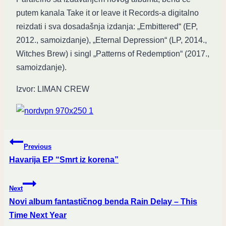
putem kanala Take it or leave it Records-a digitalno
reizdati i sva dosadašnja izdanja: „Embittered“ (EP,
2012., samoizdanje), „Eternal Depression“ (LP, 2014.,
Witches Brew) i singl „Patterns of Redemption“ (2017.,
samoizdanje).
Izvor: LIMAN CREW
Post
Previous
navigation
Havarija EP “Smrt iz korena”
Next
Novi album fantastičnog benda Rain Delay – This
Time Next Year