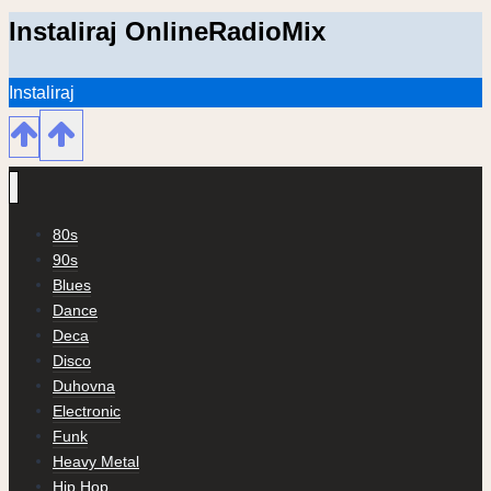
Instaliraj OnlineRadioMix
Instaliraj
80s
90s
Blues
Dance
Deca
Disco
Duhovna
Electronic
Funk
Heavy Metal
Hip Hop