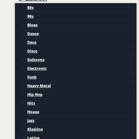
80s
90s
Blues
Dance
Deca
Disco
Duhovna
Electronic
Funk
Heavy Metal
Hip Hop
Hits
House
Jazz
Klasična
Latino