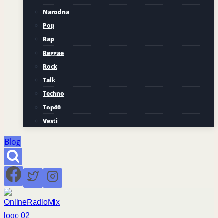
Narodna
Pop
Rap
Reggae
Rock
Talk
Techno
Top40
Vesti
Blog