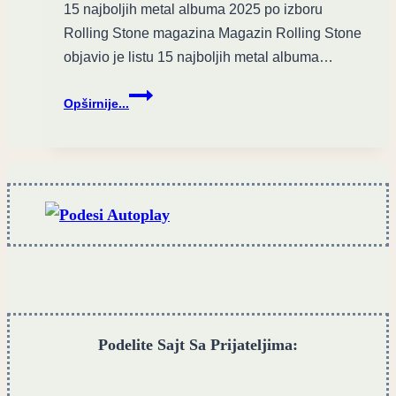
15 najboljih metal albuma 2025 po izboru
Rolling Stone magazina Magazin Rolling Stone
objavio je listu 15 najboljih metal albuma…
Rolling
Opširnije...
Stone
je
objavio
listu
15
najboljih
metal
albuma
2025
Podelite Sajt Sa Prijateljima: