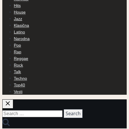
Hits
House
Jazz
Klasična
Latino
Narodna
Pop
Rap
Reggae
Rock
Talk
Techno
Top40
Vesti
Search
for: