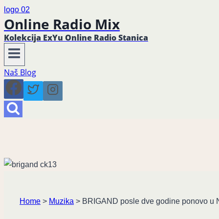
Online Radio Mix
Kolekcija ExYu Online Radio Stanica
Naš Blog
Home
>
Muzika
>
BRIGAND posle dve godine ponovo u