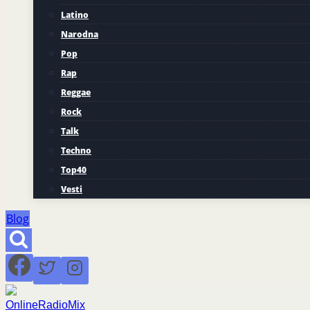
Latino
Narodna
Pop
Rap
Reggae
Rock
Talk
Techno
Top40
Vesti
Blog