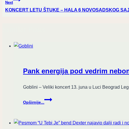
Next
KONCERT LETU ŠTUKE – HALA 6 NOVOSADSKOG SA
Similar Posts
Pank energija pod vedrim nebom
Goblini – Veliki koncert 13. juna u Luci Beograd Leg
Pank
Opširnije...
energija
pod
vedrim
nebom: