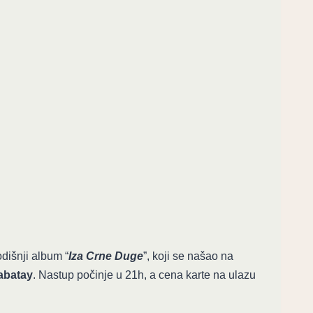
!
išnji album “
Iza Crne Duge
”, koji se našao na
abatay
. Nastup počinje u 21h, a cena karte na ulazu