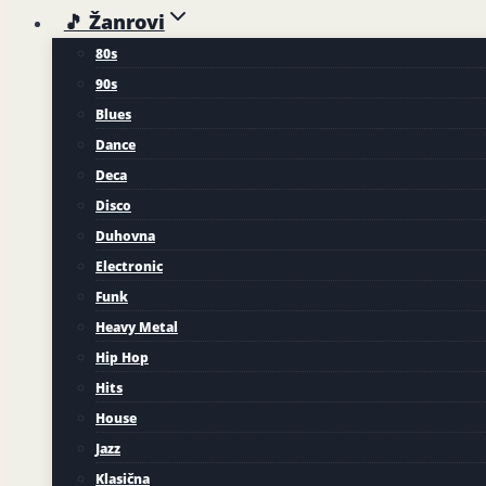
🎵 Žanrovi
80s
90s
Blues
Dance
Deca
Disco
Duhovna
Electronic
Funk
Heavy Metal
Hip Hop
Hits
House
Jazz
Klasična