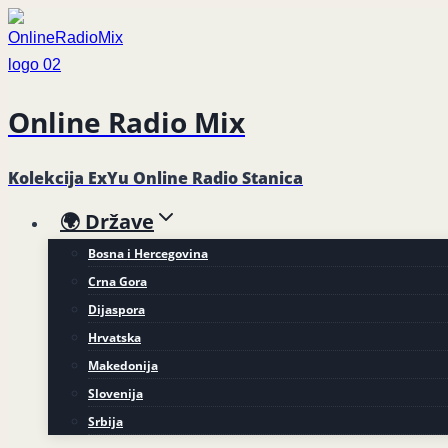
Skip
to
content
Online Radio Mix
Kolekcija ExYu Online Radio Stanica
🌍 Države
Bosna i Hercegovina
Crna Gora
Dijaspora
Hrvatska
Makedonija
Slovenija
Srbija