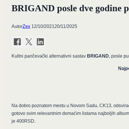
BRIGAND posle dve godine 
Autor
Zex
12/10/2021
20/11/2025
Kultni pančevački alternativni sastav
BRIGAND
, posle p
Najpo
Na dobro poznatom mestu u Novom Sadu, CK13, odsviraće
gotovo svim relevantnim domaćim listama najboljih album
je 400RSD.