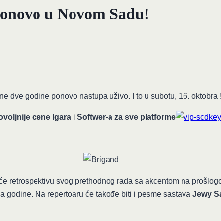
ponovo u Novom Sadu!
une dve godine ponovo nastupa uživo. I to u subotu, 16. oktobra 
voljnije cene Igara i Softwer-a za sve platforme
 retrospektivu svog prethodnog rada sa akcentom na prošlogod
a godine. Na repertoaru će takođe biti i pesme sastava
Jewy S