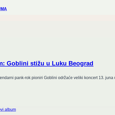
JMA
: Goblini stižu u Luku Beograd
endarni pank-rok pioniri Goblini održaće veliki koncert 13. juna