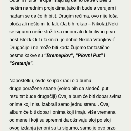
Outa ili i Mita i ekipa imaju taj dar to ce se videti u
nekim narednim projektima (ako ih bude,a verujem i
nadam se da će ih biti). Drugim rečima, ovo nije loša
ploča ali nešto mi tu fali. (Ja bih rekao – Nikola).Neki
se sigurno ne
ć
e složiti sa mnom ali definitivno prvu
post-Block Out utakmicu je dobio Nikola Vranjković
Drugačije i ne može biti kada čujemo fantastične
pesme kakve su
“Bremeplov”, “Plovni Put”
i
“Sretenje”.
Naposletku, ovde se ipak radi o albumu
druge,poražene strane (voleo bih da slede
ć
i put
rezultat bude drugačiji) Ovaj album će biti dobar svima
onima koji nisu izabrali samo jednu stranu . Ovaj
album
ć
e biti dobar i onima koji imaju više vremena
od mene i koji su spremni da otkrivaju sloj po sloj
ovog izdanja jer oni su tu sigurno, samo je ovo brzo