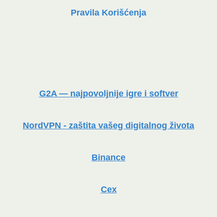
Pravila Korišćenja
G2A — najpovoljnije igre i softver
NordVPN - zaštita vašeg digitalnog života
Binance
Cex