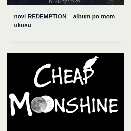
novi REDEMPTION – album po mom
ukusu