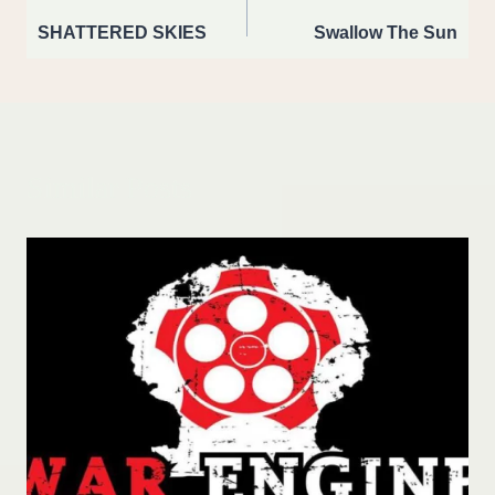
navigation
SHATTERED SKIES
Swallow The Sun
Similar Posts