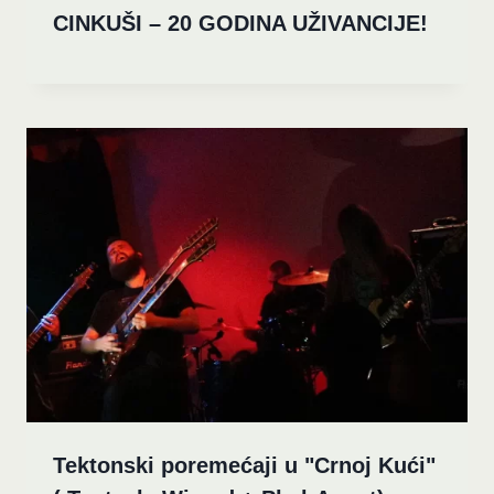
CINKUŠI – 20 GODINA UŽIVANCIJE!
Tektonski poremećaji u "Crnoj Kući"