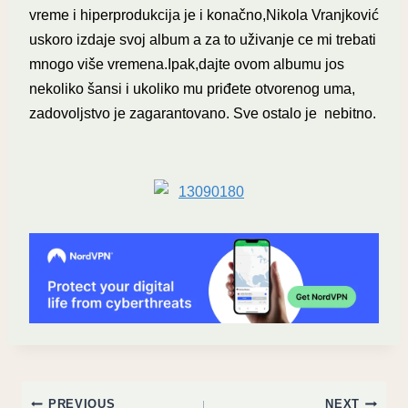
vreme i hiperprodukcija je i konačno,Nikola Vranjković
uskoro izdaje svoj album a za to uživanje ce mi trebati
mnogo više vremena.Ipak,dajte ovom albumu jos
nekoliko šansi i ukoliko mu priđete otvorenog uma,
zadovoljstvo je zagarantovano. Sve ostalo je nebitno.
Post
PREVIOUS
NEXT