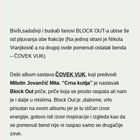
Bivši,sadašnji i budu
ć
i fanovi BLOCK OUT-a ubise še
od pljuvanja obe frakcije (Na jednoj strani je Nikola
Vranjkovi
ć
a na drugoj ovde pomenuti ostatak benda
– ČOVEK VUK)
Debi album sastava
ČOVEK VUK
, koji predvodi
Milutin Jovančić Mita
.
“Crna kutija”
je nastavak
Block Out
priče, priče koja se prosto raspala ali nam
je i dalje u mislima. Block Out je ,dabome, vrlo
prisutan na ovom albumu jer je tu sličan izvor
energije, gotovo isti izvor inspiracije i izgleda kao da
se pomenuti bend nije ni raspao samo se drugačije
zove.