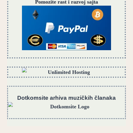
Pomozite rast i razvoj sajta
Dotkomsite
a
rhiva muzičkih članaka