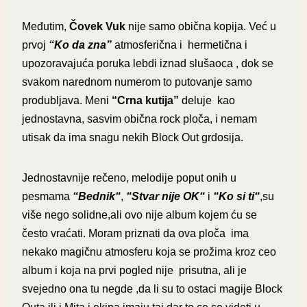
Međutim,
Čovek Vuk
nije samo obična kopija. Već u
prvoj
“Ko da zna”
atmosferična i hermetična i
upozoravajuća poruka lebdi iznad slušaoca , dok se
svakom narednom numerom to putovanje samo
produbljava. Meni
“Crna kutija”
deluje kao
jednostavna, sasvim obična rock ploča, i nemam
utisak da ima snagu nekih Block Out grdosija.
Jednostavnije rečeno, melodije poput onih u
pesmama
“Bednik“
,
“Stvar nije OK“
i
“Ko si ti“
,su
više nego solidne,ali ovo nije album kojem ću se
često vraćati. Moram priznati da ova ploča ima
nekako magičnu atmosferu koja se prožima kroz ceo
album i koja na prvi pogled nije prisutna, ali je
svejedno ona tu negde ,da li su to ostaci magije Block