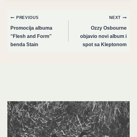
Post
PREVIOUS
NEXT
navigation
Promocija albuma
Ozzy Osbourne
“Flesh and Form”
objavio novi album i
benda Stain
spot sa Kleptonom
Similar Posts