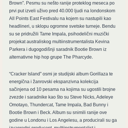
Brown”. Pesmu su nešto ranije proteklog meseca po
prvi put izveli uživo pred 40.000 ljudi na londonskom
All Points East Festivalu na kojem su nastupili kao
headlineri, u sklopu ogromne svetske turneje. Bendu
su se pridružili Tame Impala, psihodelični muzički
projekat australiskog multiinstrumentalista Kevina
Parkera i dugogodišnji saradnik Bootie Brown iz
alternativne hip hop grupe The Pharcyde.
“Cracker Island” osmi je studijski album Gorillaza te
energična i žanrovski ekspanzivna kolekcija
sačinjena od 10 pesama na kojima su ugostili brojne
zvezde i saradnike kao što su Steve Nicks, Adeleye
Omotayo, Thundercat, Tame Impala, Bad Bunny i
Bootie Brown i Beck. Album su snimili ranije ove
godine u Londonu i Los Angelesu, a producirali su ga
izvanredni producent, multiinstrumentalist i