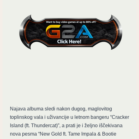
Najava albuma sledi nakon dugog, maglovitog
toplinskog vala i uživancije u letnom bangeru “Cracker
Island (ft. Thundercat)”, a prati je i željno iščekivana
nova pesma “New Gold ft. Tame Impala & Bootie