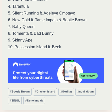
4. Tarantula
5. Silent Running ft. Adeleye Omotayo
6. New Gold ft. Tame Impala & Bootie Brown
7. Baby Queen
8. Tormenta ft. Bad Bunny
9. Skinny Ape
10. Possession Island ft. Beck
Post
#
Bootie Brown
#
Cracker Island
#
Gorillaz
#
novi album
Tags:
#
SINGL
#
Tame Impala