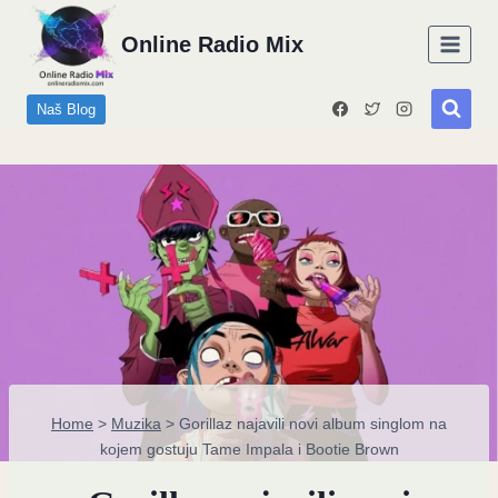
Skip
Online Radio Mix
to
content
Naš Blog
Home
>
Muzika
>
Gorillaz najavili novi album singlom na
kojem gostuju Tame Impala i Bootie Brown