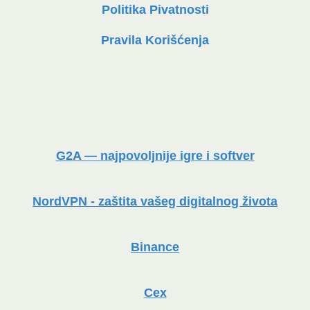
Politika Pivatnosti
Pravila Korišćenja
G2A — najpovoljnije igre i softver
NordVPN - zaštita vašeg digitalnog života
Binance
Cex