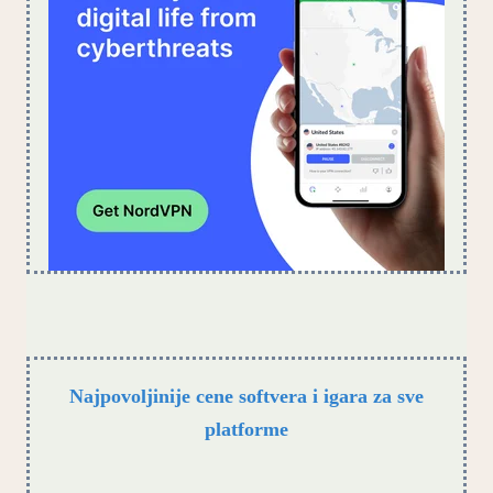
Najpovoljinije cene softvera i igara za sve
platforme