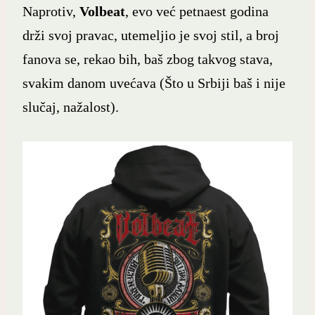
Naprotiv,
Volbeat
, evo već petnaest godina
drži svoj pravac, utemeljio je svoj stil, a broj
fanova se, rekao bih, baš zbog takvog stava,
svakim danom uvećava (Što u Srbiji baš i nije
slučaj, nažalost).