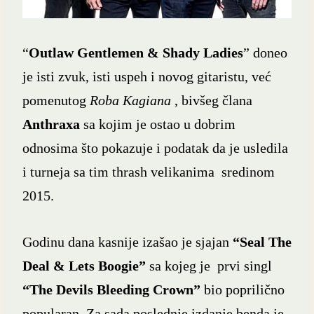
“
Outlaw Gentlemen & Shady Ladies
” doneo
je isti zvuk, isti uspeh i novog gitaristu, već
pomenutog
Roba Kagiana
, bivšeg člana
Anthraxa
sa kojim je ostao u dobrim
odnosima što pokazuje i podatak da je usledila
i turneja sa tim thrash velikanima sredinom
2015.
Godinu dana kasnije izašao je sjajan
“Seal The
Deal & Lets Boogie”
sa kojeg je prvi singl
“The Devils Bleeding Crown”
bio poprilično
popularan. Za sada poslednje izdanje benda je