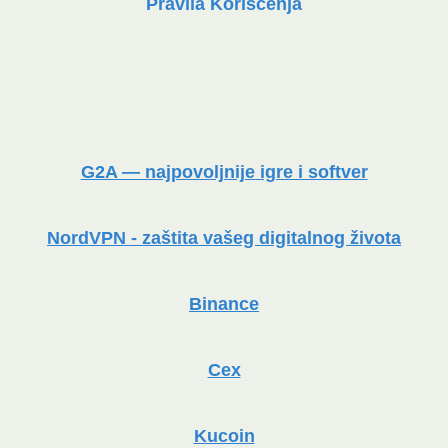
Pravila Korišćenja
G2A — najpovoljnije igre i softver
NordVPN - zaštita vašeg digitalnog života
Binance
Cex
Kucoin