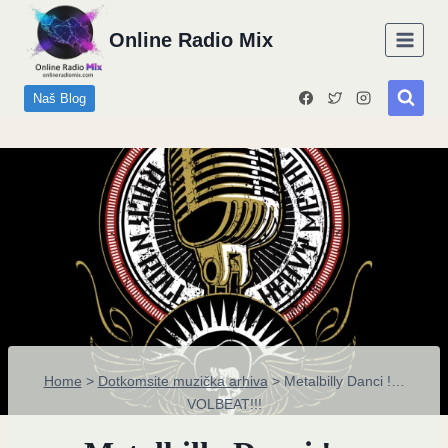
Skip
Online Radio Mix
to
content
Naš Blog
Home
>
Dotkomsite muzička arhiva
>
Metalbilly Danci !…
VOLBEAT!!!