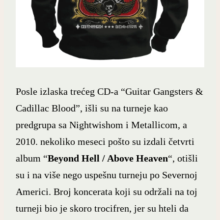
Posle izlaska trećeg CD-a “Guitar Gangsters &
Cadillac Blood”, išli su na turneje kao
predgrupa sa Nightwishom i Metallicom, a
2010. nekoliko meseci pošto su izdali četvrti
album “
Beyond Hell / Above Heaven
“, otišli
su i na više nego uspešnu turneju po Severnoj
Americi. Broj koncerata koji su održali na toj
turneji bio je skoro trocifren, jer su hteli da