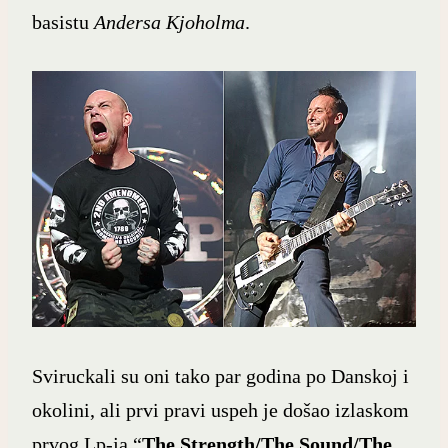
basistu
Andersa Kjoholma
.
Sviruckali su oni tako par godina po Danskoj i
okolini, ali prvi pravi uspeh je došao izlaskom
prvog Lp-ja “
The Strength/The Sound/The