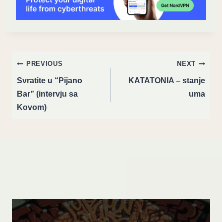
Post
PREVIOUS
NEXT
navigation
Svratite u “Pijano
KATATONIA – stanje
Bar” (intervju sa
uma
Kovom)
Similar Posts