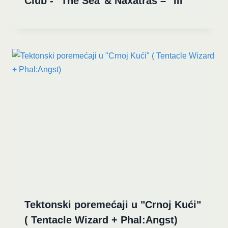
Club -" The Sea"& Naxatras – "III"
Tektonski poremećaji u "Crnoj Kući"
( Tentacle Wizard + Phal:Angst)