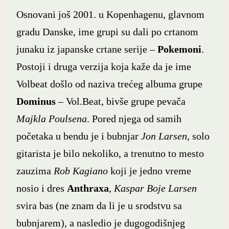
Osnovani još 2001. u Kopenhagenu, glavnom
gradu Danske, ime grupi su dali po crtanom
junaku iz japanske crtane serije –
Pokemoni
.
Postoji i druga verzija koja kaže da je ime
Volbeat došlo od naziva trećeg albuma grupe
Dominus
– Vol.Beat, bivše grupe pevača
Majkla Poulsena
. Pored njega od samih
početaka u bendu je i bubnjar
Jon Larsen
, solo
gitarista je bilo nekoliko, a trenutno to mesto
zauzima
Rob Kagiano
koji je jedno vreme
nosio i dres
Anthraxa
,
Kaspar Boje Larsen
svira bas (ne znam da li je u srodstvu sa
bubnjarem), a nasledio je dugogodišnjeg