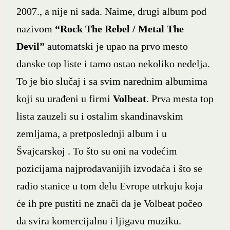
2007., a nije ni sada. Naime, drugi album pod
nazivom
“Rock The Rebel / Metal The
Devil”
automatski je upao na prvo mesto
danske top liste i tamo ostao nekoliko nedelja.
To je bio slučaj i sa svim narednim albumima
koji su urađeni u firmi
Volbeat
. Prva mesta top
lista zauzeli su i ostalim skandinavskim
zemljama, a pretposlednji album i u
Švajcarskoj . To što su oni na vodećim
pozicijama najprodavanijih izvođaća i što se
radio stanice u tom delu Evrope utrkuju koja
će ih pre pustiti ne znači da je Volbeat počeo
da svira komercijalnu i ljigavu muziku.