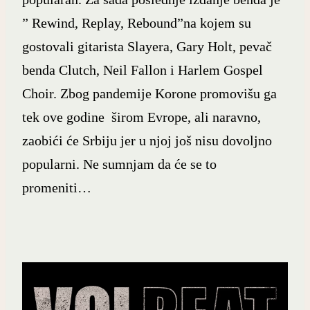
” Rewind, Replay, Rebound”na kojem su
gostovali gitarista Slayera, Gary Holt, pevač
benda Clutch, Neil Fallon i Harlem Gospel
Choir. Zbog pandemije Korone promovišu ga
tek ove godine širom Evrope, ali naravno,
zaobići će Srbiju jer u njoj još nisu dovoljno
popularni. Ne sumnjam da će se to
promeniti…