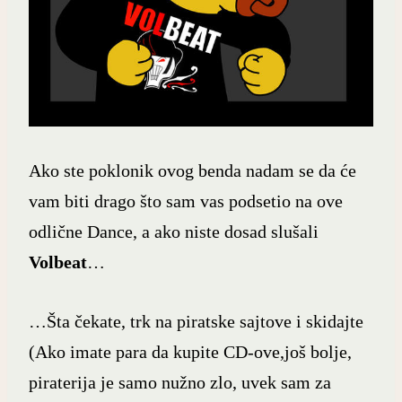
Ako ste poklonik ovog benda nadam se da će
vam biti drago što sam vas podsetio na ove
odlične Dance, a ako niste dosad slušali
Volbeat
…
…Šta čekate, trk na piratske sajtove i skidajte
(Ako imate para da kupite CD-ove,još bolje,
piraterija je samo nužno zlo, uvek sam za