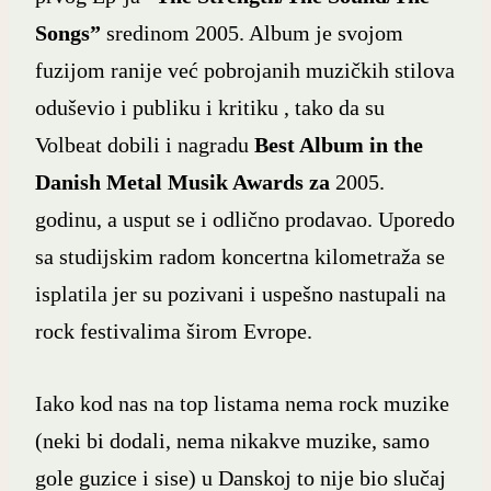
Songs”
sredinom 2005. Album je svojom
fuzijom ranije već pobrojanih muzičkih stilova
oduševio i publiku i kritiku , tako da su
Volbeat dobili i nagradu
Best Album in the
Danish Metal Musik Awards za
2005.
godinu, a usput se i odlično prodavao. Uporedo
sa studijskim radom koncertna kilometraža se
isplatila jer su pozivani i uspešno nastupali na
rock festivalima širom Evrope.
Iako kod nas na top listama nema rock muzike
(neki bi dodali, nema nikakve muzike, samo
gole guzice i sise) u Danskoj to nije bio slučaj