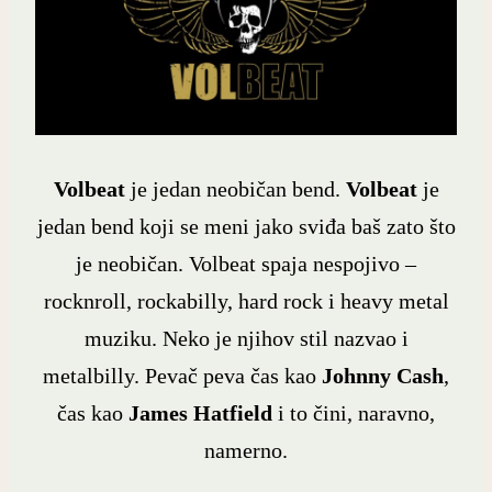
Volbeat
je jedan neobičan bend.
Volbeat
je
jedan bend koji se meni jako sviđa baš zato što
je neobičan. Volbeat spaja nespojivo –
rocknroll, rockabilly, hard rock i heavy metal
muziku. Neko je njihov stil nazvao i
metalbilly. Pevač peva čas kao
Johnny Cash
,
čas kao
James Hatfield
i to čini, naravno,
namerno.