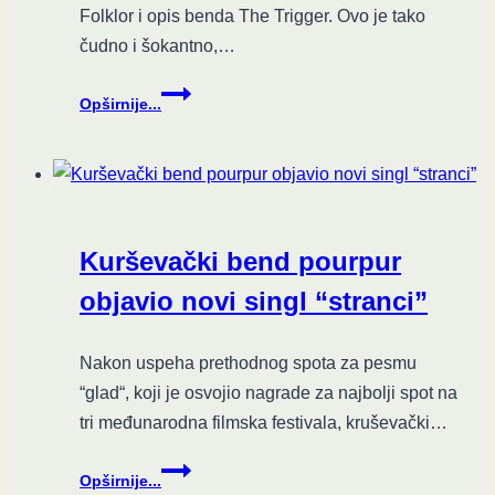
Folklor i opis benda The Trigger. Ovo je tako
čudno i šokantno,…
U
Opširnije...
kolo
sa
nečastivim
–
recenzija
albuma
Kurševački bend pourpur
„Folklor“
sastava
objavio novi singl “stranci”
The
Trigger
Nakon uspeha prethodnog spota za pesmu
“glad“, koji je osvojio nagrade za najbolji spot na
tri međunarodna filmska festivala, kruševački…
Kurševački
Opširnije...
bend