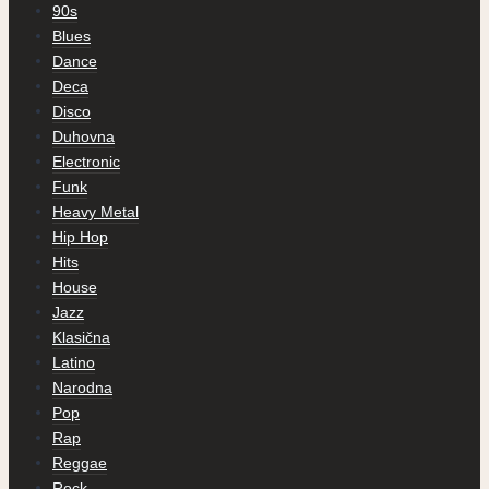
90s
Blues
Dance
Deca
Disco
Duhovna
Electronic
Funk
Heavy Metal
Hip Hop
Hits
House
Jazz
Klasična
Latino
Narodna
Pop
Rap
Reggae
Rock