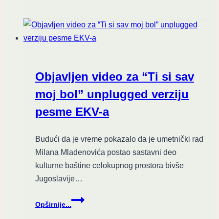
pourpur
objavio
novi
singl
“stranci”
Objavljen video za “Ti si sav
moj bol” unplugged verziju
pesme EKV-a
Budući da je vreme pokazalo da je umetnički rad
Milana Mladenovića postao sastavni deo
kulturne baštine celokupnog prostora bivše
Jugoslavije…
Objavljen
Opširnije...
video