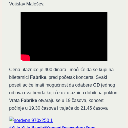
Vojislav Malešev.
Cena ulaznice je 400 dinara i moći će da se kupi na
biletarnici
Fabrike
, pred početak koncerta. Svaki
posetilac će imati mogućnost da odabere
CD
jednog
od ova dva benda koji će uz ulaznicu dobiti na poklon.
Vrata
Fabrike
otvaraju se u 19 časova, koncert
počinje u 19.30 časova i trajaće do 21.45 časova
Post
#
Killo Killo Banda
#
Koncert
#
mamurlook
#
novi