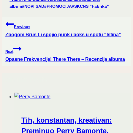
Tags:
album
#
NOVI SAD
#
PROMOCIJA
#
SKCNS "Fabrika"
Post
Previous
navigation
Zbogom Brus Li spojio punk i boks u spotu “Istina”
Next
Opasne Frekvencije! There There – Recenzija albuma
Similar Posts
Tih, konstantan, kreativan:
Preminuo Perry Bamonte,