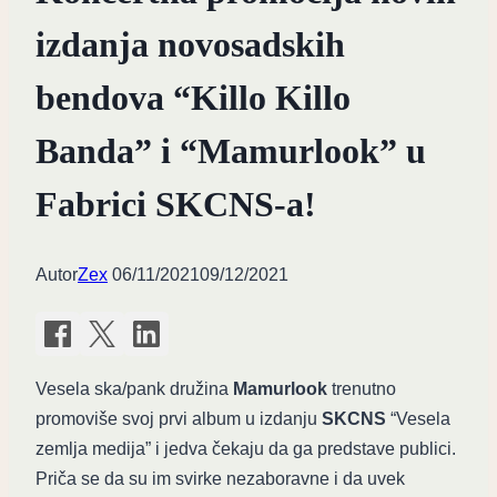
izdanja novosadskih
bendova “Killo Killo
Banda” i “Mamurlook” u
Fabrici SKCNS-a!
Autor
Zex
06/11/2021
09/12/2021
Vesela ska/pank družina
Mamurlook
trenutno
promoviše svoj prvi album u izdanju
SKCNS
“Vesela
zemlja medija” i jedva čekaju da ga predstave publici.
Priča se da su im svirke nezaboravne i da uvek