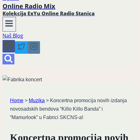
Online Radio Mix
Kolekcija ExYu Online Radio Stanica
Naš Blog
Home
>
Muzika
>
Koncertna promocija novih izdanja
novosadskih bendova “Killo Killo Banda” i
“Mamurlook” u Fabrici SKCNS-a!
Koncertna promocija novih