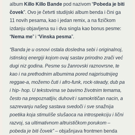
album
Killo Killo Bande
pod nazivom “
Pobeda je biti
čovek
”. Ovo je četvrti studijski album benda i čini ga
11 novih pesama, kao i jedan remix, a na fizičkom
izdanju objavljena su i dva singla kao bonus pesme:
“
Nema me
” i “
Vinska pesma
”.
“Banda je u osnovi ostala dosledna sebi i originalnoj,
istinskoj energiji kojom ovaj sastav prirodno zrači već
dugi niz godina. Pesme su žanrovski raznovrsne, te
kao i na prethodnim albumima pored najprisutnijeg
reggae-a, možemo čuti i afro-funk, rock-steady, dub pa
i hip- hop. U tekstovima se bavimo životnim temama,
često na prepoznatljiv, duhovit i samokritičan nacin, a
sazrevanju našeg sastava svedoči i sve snažnija
poetika koja stimuliše slušaoca na introspekciju i lični
razvoj, sa ultimativnom altruističkom porukom –
pobeda je biti čovek”
– objašnjava frontmen benda