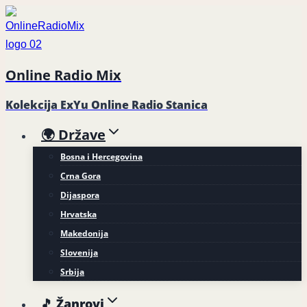
Skip
to
content
Online Radio Mix
Kolekcija ExYu Online Radio Stanica
🌍 Države
Bosna i Hercegovina
Crna Gora
Dijaspora
Hrvatska
Makedonija
Slovenija
Srbija
🎵 Žanrovi