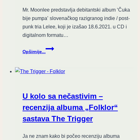
Mr. Moonlee predstavlja debitantski album ‘Čuka
bije pumpa’ slovenačkog razigranog indie / post-
punk tria Lelee, koji je izašao 18.6.2021. u CD i
digitalnom formatu…
Razigrani
Opširnije...
Lelee
izdali
svoj
prvi
album
‘Čuka
U kolo sa nečastivim –
bije
pumpa’
recenzija albuma „Folklor“
sastava The Trigger
Ja ne znam kako bi počeo recenziju albuma