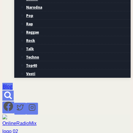
Narodna
Pop
Rap
Reggae
Rock
Talk
Techno
Top40
Vesti
Blog