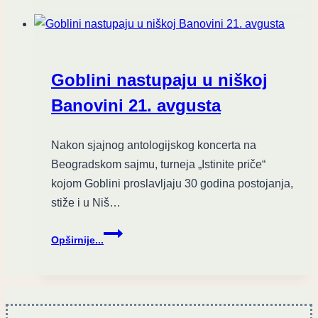
za
“Ti
si
sav
moj
Goblini nastupaju u niškoj
bol”
unplugged
Banovini 21. avgusta
verziju
pesme
Nakon sjajnog antologijskog koncerta na
EKV-
Beogradskom sajmu, turneja „Istinite priče“
a
kojom Goblini proslavljaju 30 godina postojanja,
stiže i u Niš…
Goblini
Opširnije...
nastupaju
u
niškoj
Banovini
21.