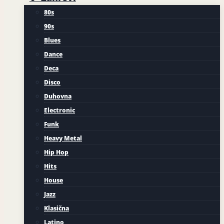
80s
90s
Blues
Dance
Deca
Disco
Duhovna
Electronic
Funk
Heavy Metal
Hip Hop
Hits
House
Jazz
Klasična
Latino