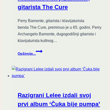
gitarista The Cure
Perry Bamonte, gitarista i klavijaturista
benda The Cure, preminuo je u 65. godini. Perry
Archangelo Bamonte, dugogodišnji gitarista i
klavijaturista kultnog…
Tih,
Opširnije...
konstantan,
kreativan:
Preminuo
Perry
Bamonte,
gitarista
The
Razigrani Lelee izdali svoj
Cure
prvi album ‘Čuka bije pumpa’