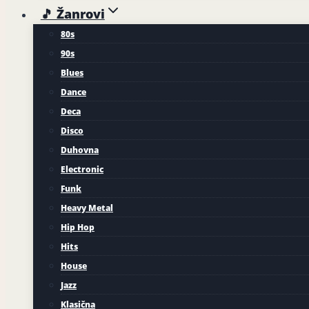
🎵 Žanrovi
80s
90s
Blues
Dance
Deca
Disco
Duhovna
Electronic
Funk
Heavy Metal
Hip Hop
Hits
House
Jazz
Klasična