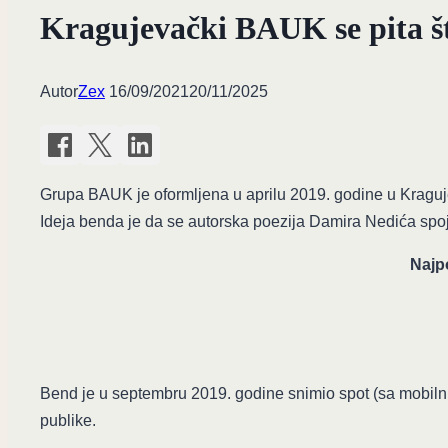
Kragujevački BAUK se pita š
Autor
Zex
16/09/2021
20/11/2025
Grupa BAUK je oformljena u aprilu 2019. godine u Kragujevc
Ideja benda je da se autorska poezija Damira Nedića spoj
Najpo
Bend je u septembru 2019. godine snimio spot (sa mobiln
publike.