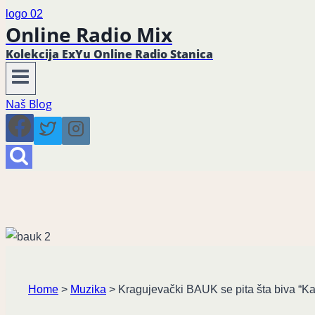
Online Radio Mix
Kolekcija ExYu Online Radio Stanica
Naš Blog
Home
>
Muzika
>
Kragujevački BAUK se pita šta biva “Ka