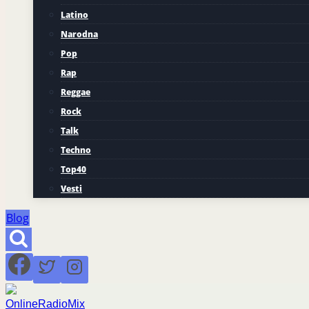
Latino
Narodna
Pop
Rap
Reggae
Rock
Talk
Techno
Top40
Vesti
Blog