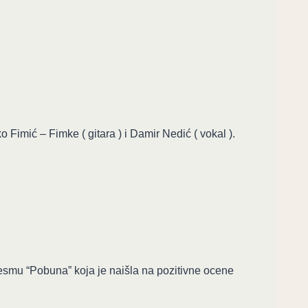
Fimić – Fimke ( gitara ) i Damir Nedić ( vokal ).
esmu “Pobuna” koja je naišla na pozitivne ocene