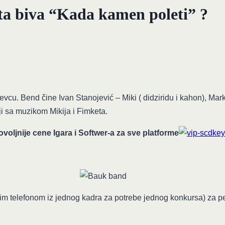
ta biva “Kada kamen poleti” ?
u. Bend čine Ivan Stanojević – Miki ( didziridu i kahon), Marko 
i sa muzikom Mikija i Fimketa.
voljnije cene Igara i Softwer-a za sve platforme
im telefonom iz jednog kadra za potrebe jednog konkursa) za p