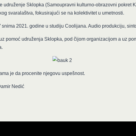
e udruženje Sklopka (Samoupravni kulturno-obrazovni pokret Kra
og svaralaštva, fokusirajući se na kolektivitet u umetnosti.
” snima 2021. godine u studiju Coolijana. Audio produkciju, sint
 pomoć udruženja Sklopka, pod čijom organizacijom a uz pomoć
a.
vama je da procenite njegovu uspešnost.
Damir Nedić