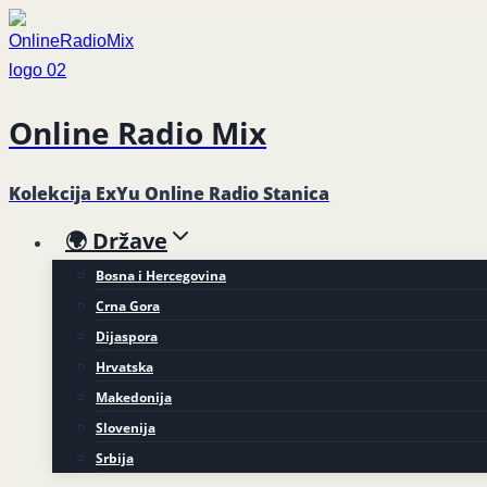
Skip
to
content
Online Radio Mix
Kolekcija ExYu Online Radio Stanica
🌍 Države
Bosna i Hercegovina
Crna Gora
Dijaspora
Hrvatska
Makedonija
Slovenija
Srbija