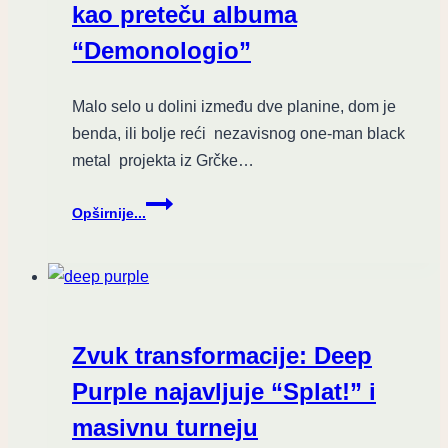
kao preteču albuma
“Demonologio”
Malo selo u dolini između dve planine, dom je
benda, ili bolje reći nezavisnog one-man black
metal projekta iz Grčke…
Grčki
Opširnije...
NYXBORN
predstavlja
novi
singl
“Exiled
In
Zvuk transformacije: Deep
Arrakis”
kao
Purple najavljuje “Splat!” i
preteču
masivnu turneju
albuma