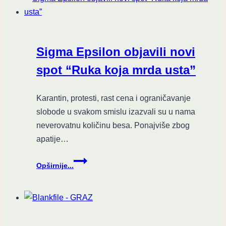
Sigma Epsilon objavili novi
spot “Ruka koja mrda usta”
Karantin, protesti, rast cena i ograničavanje
slobode u svakom smislu izazvali su u nama
neverovatnu količinu besa. Ponajviše zbog
apatije…
Sigma
Opširnije...
Epsilon
objavili
novi
spot
“Ruka