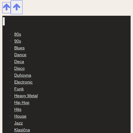
80s
90s
Blues
Dance
Deca
Disco
Duhovna
Electronic
Funk
Heavy Metal
Hip Hop
Hits
House
Jazz
Klasična