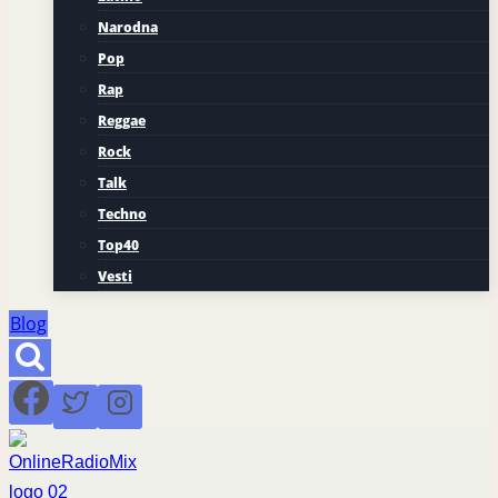
Narodna
Pop
Rap
Reggae
Rock
Talk
Techno
Top40
Vesti
Blog