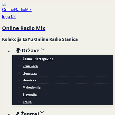
Skip
to
content
Online Radio Mix
Kolekcija ExYu Online Radio Stanica
🌍 Države
Bosna i Hercegovina
Crna Gora
Dijaspora
Hrvatska
Makedonija
Slovenija
Srbija
🎵 Žanrovi