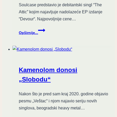
Soulcase predstavio je debitantski singl “The
Attic” kojim najavljuje nadolazeće EP izdanje
“Devour“. Najpovoljnije cene…
Soulcase
Opširnije...
predstavio
Debitantski
singl
“THE
ATTIC”
Kamenolom donosi
„Slobodu“
Nakon što je pred sam kraj 2020. godine objavio
pesmu „Veštac“ i njom najavio seriju novih
singlova, beogradski heavy metal…