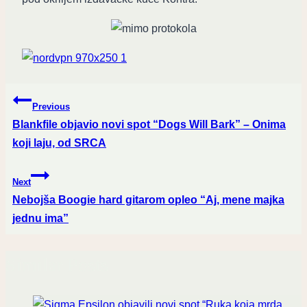
Post
Previous
navigation
Blankfile objavio novi spot “Dogs Will Bark” – Onima
koji laju, od SRCA
Next
Nebojša Boogie hard gitarom opleo “Aj, mene majka
jednu ima”
Similar Posts