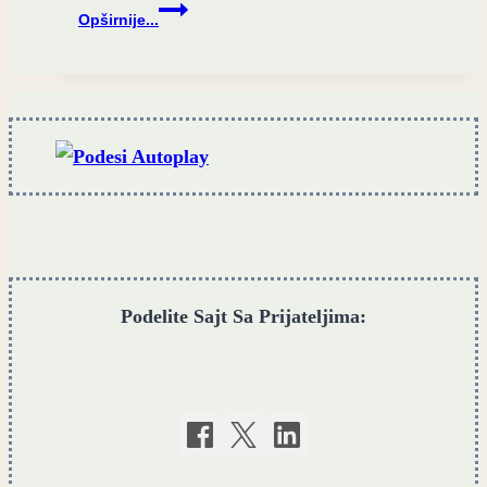
Kamenolom
Opširnije...
donosi
„Slobodu“
Podelite Sajt Sa Prijateljima: