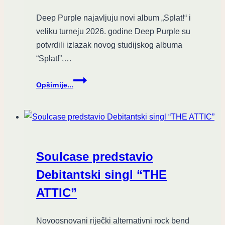
“Demonologio”
Deep Purple najavljuju novi album „Splat!“ i
veliku turneju 2026. godine Deep Purple su
potvrdili izlazak novog studijskog albuma
“Splat!”,…
Zvuk
Opširnije...
transformacije:
Deep
Purple
najavljuje
“Splat!”
i
Soulcase predstavio
masivnu
turneju
Debitantski singl “THE
ATTIC”
Novoosnovani riječki alternativni rock bend