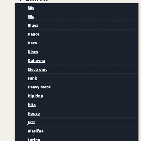
80s
90s
Blues
Dance
Deca
Disco
Duhovna
Electronic
Funk
Heavy Metal
Hip Hop
Hits
House
Jazz
Klasična
Latino