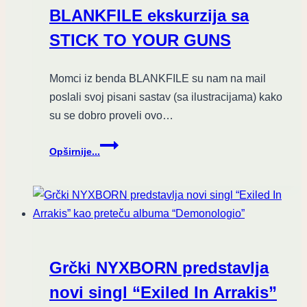
koja
BLANKFILE ekskurzija sa
mrda
usta”
STICK TO YOUR GUNS
Momci iz benda BLANKFILE su nam na mail
poslali svoj pisani sastav (sa ilustracijama) kako
su se dobro proveli ovo…
BLANKFILE
Opširnije...
ekskurzija
sa
STICK
TO
YOUR
GUNS
Grčki NYXBORN predstavlja
novi singl “Exiled In Arrakis”