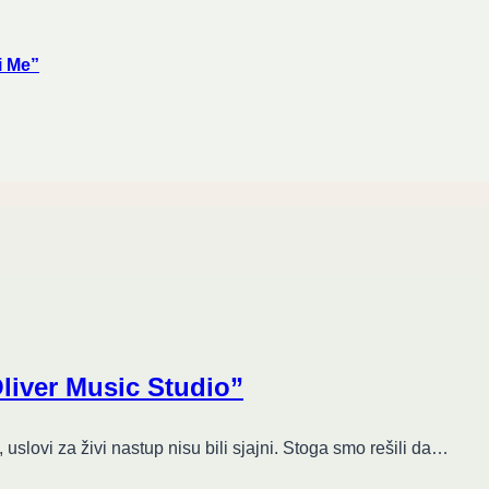
i Me”
Oliver Music Studio”
 uslovi za živi nastup nisu bili sjajni. Stoga smo rešili da…