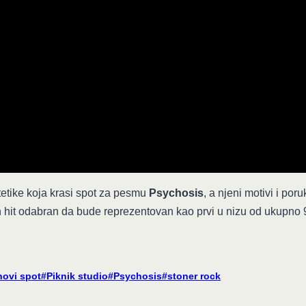
tetike koja krasi spot za pesmu
Psychosis
, a njeni motivi i poru
 hit odabran da bude reprezentovan kao prvi u nizu od ukupno
novi spot
#
Piknik studio
#
Psychosis
#
stoner rock