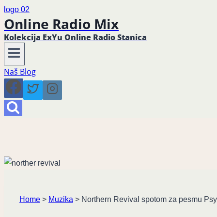
Online Radio Mix
Kolekcija ExYu Online Radio Stanica
Naš Blog
Home
>
Muzika
>
Northern Revival spotom za pesmu Psyc