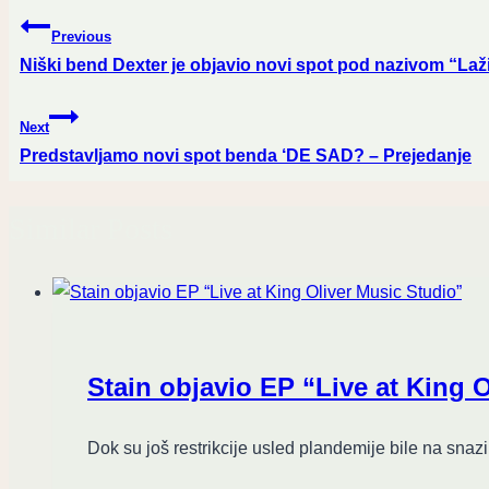
Post
Previous
navigation
Niški bend Dexter je objavio novi spot pod nazivom “Laž
Next
Predstavljamo novi spot benda ‘DE SAD? – Prejedanje
Similar Posts
Stain objavio EP “Live at King 
Dok su još restrikcije usled plandemije bile na snazi,