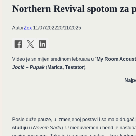
Northern Revival spotom za p
Autor
Zex
11/07/2022
20/11/2025
Video je snimljen sredinom februara u “
My Room Acoust
Jocić – Pupak
(
Marica, Testator
).
Najpo
Posle duže pauze, u izmenjenoj postavi i sa malo drugači
studiju
u
Novom Sadu
). U međuvremenu bend je nastup
novim pesmama. Tako je i sam spot nastao – kroz kadr