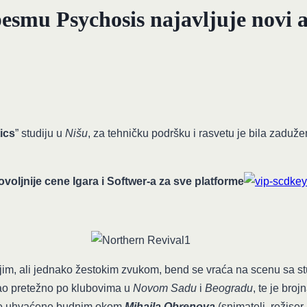
esmu Psychosis najavljuje novi
ics
” studiju u
Nišu
, za tehničku podršku i rasvetu je bila zaduž
voljnije cene Igara i Softwer-a za sve platforme
jim, ali jednako žestokim zvukom, bend se vraća na scenu sa st
ao pretežno po klubovima u
Novom Sadu
i
Beogradu
, te je bro
ove uhvaćene budnim okom
Mihajla Obrenova
(snimatelj, režiser