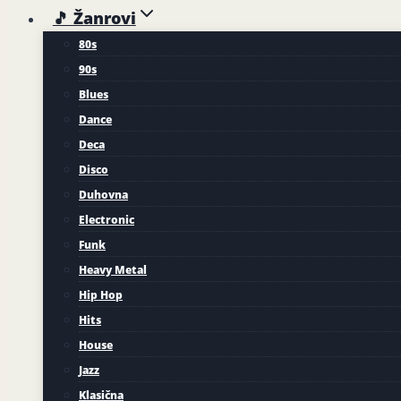
🎵 Žanrovi
80s
90s
Blues
Dance
Deca
Disco
Duhovna
Electronic
Funk
Heavy Metal
Hip Hop
Hits
House
Jazz
Klasična