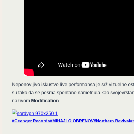
Neponovljivo iskustvo live performansa je srž vizuelne es
su tako da se pesma spontano nametnula kao svojevrstan
nazivom
Modification
.
Post
#
Geenger Records
#
MIHAJLO OBRENOV
#
Northern Revival
#
Tags: