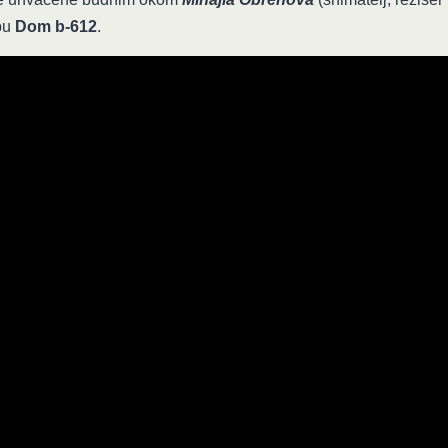
bu
Dom b-612
.