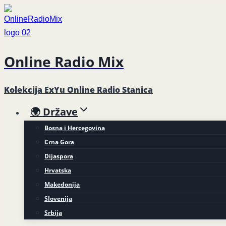
Skip
to
content
Online Radio Mix
Kolekcija ExYu Online Radio Stanica
🌍 Države
Bosna i Hercegovina
Crna Gora
Dijaspora
Hrvatska
Makedonija
Slovenija
Srbija