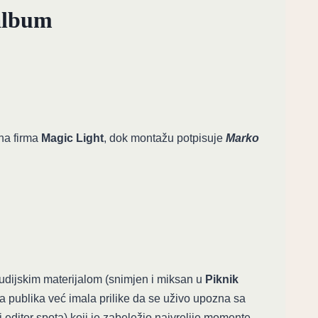
 album
ena firma
Magic Light
, dok montažu potpisuje
Marko
udijskim materijalom (snimjen i miksan u
Piknik
jna publika već imala prilike da se uživo upozna sa
 i editor spota) koji je zabeležio najvrelije momente