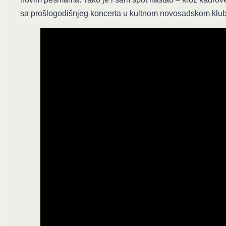
sa prošlogodišnjeg koncerta u kultnom novosadskom klu