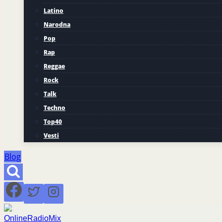
Latino
Narodna
Pop
Rap
Reggae
Rock
Talk
Techno
Top40
Vesti
Blog