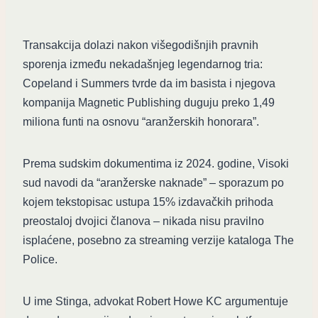
Transakcija dolazi nakon višegodišnjih pravnih
sporenja između nekadašnjeg legendarnog tria:
Copeland i Summers tvrde da im basista i njegova
kompanija Magnetic Publishing duguju preko 1,49
miliona funti na osnovu “aranžerskih honorara”.
Prema sudskim dokumentima iz 2024. godine, Visoki
sud navodi da “aranžerske naknade” – sporazum po
kojem tekstopisac ustupa 15% izdavačkih prihoda
preostaloj dvojici članova – nikada nisu pravilno
isplaćene, posebno za streaming verzije kataloga The
Police.
U ime Stinga, advokat Robert Howe KC argumentuje