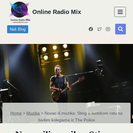
Skip
Online Radio Mix
to
content
Naš Blog
Home
>
Muzika
>
Novac ili muzika: Sting u sudskom ratu sa
bivšim kolegama iz The Police