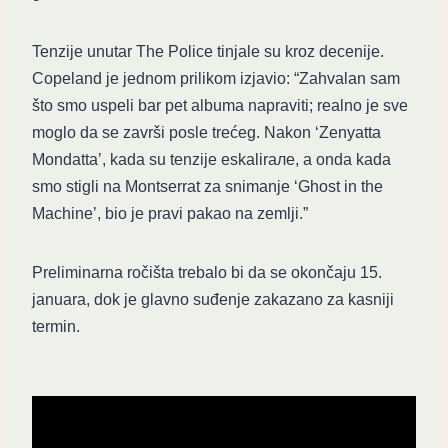
Tenzije unutar The Police tinjale su kroz decenije.
Copeland je jednom prilikom izjavio: “Zahvalan sam
što smo uspeli bar pet albuma napraviti; realno je sve
moglo da se završi posle trećeg. Nakon ‘Zenyatta
Mondatta’, kada su tenzije eskalirале, a onda kada
smo stigli na Montserrat za snimanje ‘Ghost in the
Machine’, bio je pravi pakao na zemlji.”
Preliminarna ročišta trebalo bi da se okončaju 15.
januara, dok je glavno suđenje zakazano za kasniji
termin.