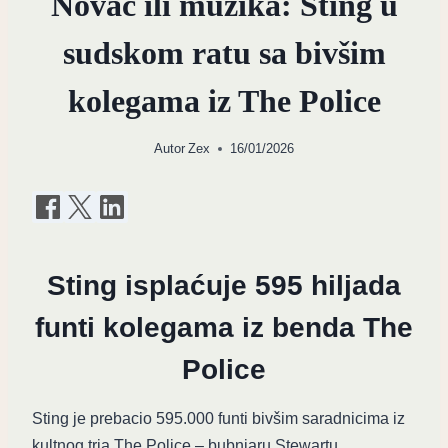
Novac ili muzika: Sting u
sudskom ratu sa bivšim
kolegama iz The Police
Autor
Zex
16/01/2026
Sting isplaćuje 595 hiljada
funti kolegama iz benda The
Police
Sting je prebacio 595.000 funti bivšim saradnicima iz
kultnog tria The Police – bubnjaru Stewartu