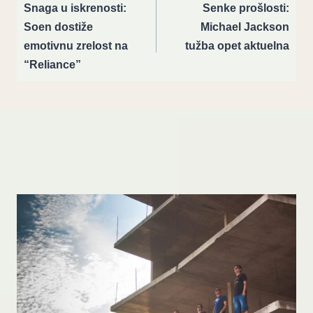
navigation
Snaga u iskrenosti:
Senke prošlosti:
Soen dostiže
Michael Jackson
emotivnu zrelost na
tužba opet aktuelna
“Reliance”
Similar Posts