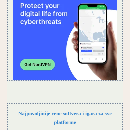
Najpovoljinije cene softvera i igara za sve
platforme