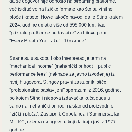
da se dogovor nije odnosio na streaming platforme,
već isključivo na fizičke formate kao što su vinilne
ploče i kasete. Howe takođe navodi da je Sting krajem
2024. godine uplatio više od 595.000 funti kao
“priznate prethodne nedostatke” za hitove poput
“Every Breath You Take” i “Roxanne”.
Strane su u sukobu i oko interpretacije termina
“mechanical income” (mehanički prihod) i “public
performance fees” (naknade za javno izvođenje) iz
ranijih ugovora. Stingov pravni zastupnik ističe
“profesionalno sastavljeni” sporazum iz 2016. godine,
po kojem Sting i njegova izdavačka kuća duguju
samo na mehanički prihod “nastao od proizvodnje
fizičkih ploča”. Zastupnik Copelanda i Summersa, Ian
Mill KC, referira na ugovore koji datiraju još iz 1977.
godine.