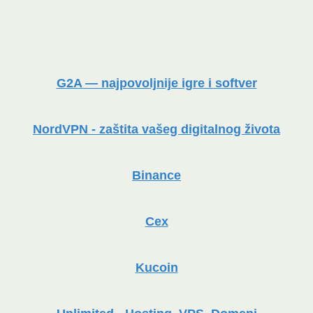
G2A — najpovoljnije igre i softver
NordVPN - zaštita vašeg digitalnog života
Binance
Cex
Kucoin