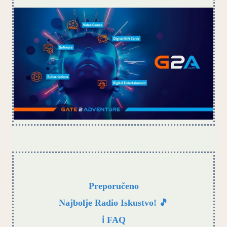
Preporučeno
Najbolje Radio Iskustvo! 🎵
ℹ️ FAQ