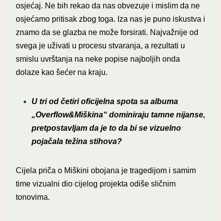
osjećaj.
Ne bih rekao da nas obvezuje i mislim da ne
osjećamo pritisak zbog toga. Iza nas je puno iskustva i
znamo da se glazba ne može forsirati. Najvažnije od
svega je uživati u procesu stvaranja, a rezultati u
smislu uvrštanja na neke popise najboljih onda
dolaze kao šećer na kraju.
U tri od četiri oficijelna spota sa albuma
„Overflow&Miškina“ dominiraju tamne nijanse,
pretpostavljam da je to da bi se vizuelno
pojačala težina stihova?
Cijela priča o Miškini obojana je tragedijom i samim
time vizualni dio cijelog projekta odiše sličnim
tonovima.