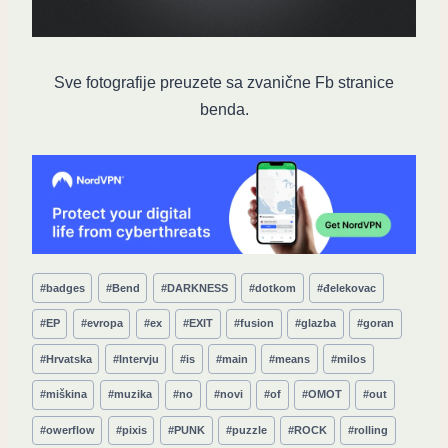
Sve fotografije preuzete sa zvanične Fb stranice
benda.
Post
#
badges
#
Bend
#
DARKNESS
#
dotkom
#
đelekovac
Tags:
#
EP
#
evropa
#
ex
#
EXIT
#
fusion
#
glazba
#
goran
#
Hrvatska
#
Intervju
#
is
#
main
#
means
#
milos
#
miškina
#
muzika
#
no
#
novi
#
of
#
OMOT
#
out
#
owerflow
#
pixis
#
PUNK
#
puzzle
#
ROCK
#
rolling