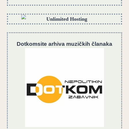
Dotkomsite
a
rhiva muzičkih članaka