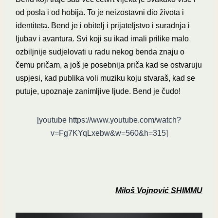
od posla i od hobija. To je neizostavni dio života i
identiteta. Bend je i obitelj i prijateljstvo i suradnja i
ljubav i avantura. Svi koji su ikad imali prilike malo
ozbiljnije sudjelovati u radu nekog benda znaju o
čemu pričam, a još je posebnija priča kad se ostvaruju
uspjesi, kad publika voli muziku koju stvaraš, kad se
putuje, upoznaje zanimljive ljude. Bend je čudo!
[youtube https://www.youtube.com/watch?
v=Fg7KYqLxebw&w=560&h=315]
Miloš Vojnović SHIMMU