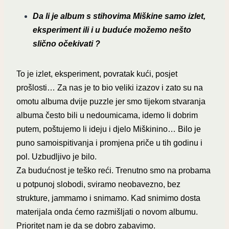
Da li je album s stihovima Miškine samo izlet,
eksperiment ili i u buduće možemo nešto
slično očekivati ?
To je izlet, eksperiment, povratak kući, posjet
prošlosti… Za nas je to bio veliki izazov i zato su na
omotu albuma dvije puzzle jer smo tijekom stvaranja
albuma često bili u nedoumicama, idemo li dobrim
putem, poštujemo li ideju i djelo Miškinino… Bilo je
puno samoispitivanja i promjena priče u tih godinu i
pol. Uzbudljivo je bilo.
Za budućnost je teško reći. Trenutno smo na probama
u potpunoj slobodi, sviramo neobavezno, bez
strukture, jammamo i snimamo. Kad snimimo dosta
materijala onda ćemo razmišljati o novom albumu.
Prioritet nam je da se dobro zabavimo.