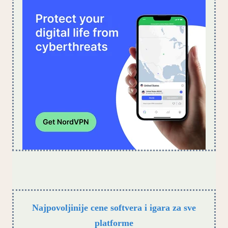
Najpovoljinije cene softvera i igara za sve
platforme