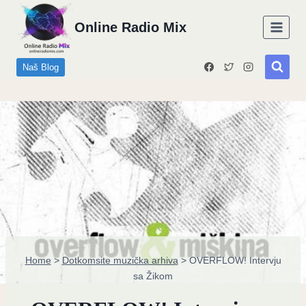
Skip
Online Radio Mix
to
content
Naš Blog
Home
>
Dotkomsite muzička arhiva
>
OVERFLOW! Intervju
sa Žikom