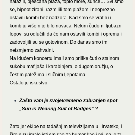
nalazili, pješćana plaža, toplo more, sunce… Svi smo
se, hipnotizirani, razmilili tom plažom i neoprezno
ostavili kombi bez nadzora. Kad smo se vratili u
kombiju više nije bilo novaca. Nekim čudom, ljubazni
lopovi su odlučili da će nam ostaviti kombi i opremu i
zadovoljili su se gotovinom. Do danas smo im
neizmjerno zahvalni.
Na idućem koncertu imali smo prilike čuti o stalnom
sukobu mafijaša i karabinjera, o dugom oružju, o
čestim paležima i sličnim ljepotama.
Ostalo je iskustvo.
Zašto vam je svojevremeno zabranjen spot
„Sun is Wearing Suit of Badges“ ?
Zato jer ekipe na tadašnjim televizijama u Hrvatskoj i
šire nisu imale isti smisao za humor kao i mi, pa je taj