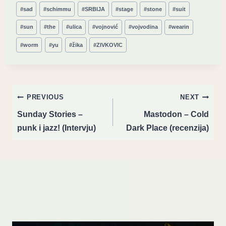
#
sad
#
schimmu
#
SRBIJA
#
stage
#
stone
#
suit
#
sun
#
the
#
ulica
#
vojnović
#
vojvodina
#
wearin
#
worm
#
yu
#
žika
#
ZIVKOVIC
Post
PREVIOUS
NEXT
navigation
Sunday Stories –
Mastodon – Cold
punk i jazz! (Intervju)
Dark Place (recenzija)
Similar Posts