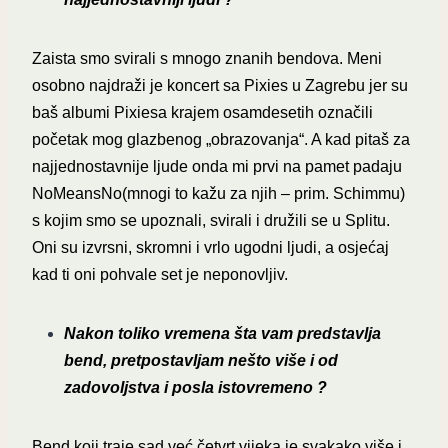
Zaista smo svirali s mnogo znanih bendova. Meni
osobno najdraži je koncert sa Pixies u Zagrebu jer su
baš albumi Pixiesa krajem osamdesetih označili
početak mog glazbenog „obrazovanja“. A kad pitaš za
najjednostavnije ljude onda mi prvi na pamet padaju
NoMeansNo(mnogi to kažu za njih – prim. Schimmu)
s kojim smo se upoznali, svirali i družili se u Splitu.
Oni su izvrsni, skromni i vrlo ugodni ljudi, a osjećaj
kad ti oni pohvale set je neponovljiv.
Nakon toliko vremena šta vam predstavlja
bend, pretpostavljam nešto više i od
zadovoljstva i posla istovremeno ?
Bend koji traje sad već četvrt vijeka je svakako više i