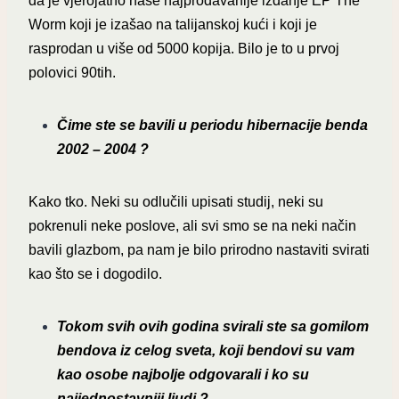
da je vjerojatno naše najprodavanije izdanje EP The
Worm koji je izašao na talijanskoj kući i koji je
rasprodan u više od 5000 kopija. Bilo je to u prvoj
polovici 90tih.
Čime ste se bavili u periodu hibernacije benda
2002 – 2004 ?
Kako tko. Neki su odlučili upisati studij, neki su
pokrenuli neke poslove, ali svi smo se na neki način
bavili glazbom, pa nam je bilo prirodno nastaviti svirati
kao što se i dogodilo.
Tokom svih ovih godina svirali ste sa gomilom
bendova iz celog sveta, koji bendovi su vam
kao osobe najbolje odgovarali i ko su
najjednostavniji ljudi ?