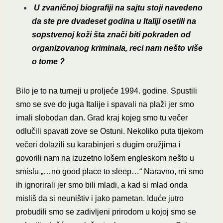
U zvaničnoj biografiji na sajtu stoji navedeno
da ste pre dvadeset godina u Italiji osetili na
sopstvenoj koži šta znači biti pokraden od
organizovanog kriminala, reci nam nešto više
o tome ?
Bilo je to na turneji u proljeće 1994. godine. Spustili
smo se sve do juga Italije i spavali na plaži jer smo
imali slobodan dan. Grad kraj kojeg smo tu večer
odlučili spavati zove se Ostuni. Nekoliko puta tijekom
večeri dolazili su karabinjeri s dugim oružjima i
govorili nam na izuzetno lošem engleskom nešto u
smislu „…no good place to sleep…“ Naravno, mi smo
ih ignorirali jer smo bili mladi, a kad si mlad onda
misliš da si neuništiv i jako pametan. Iduće jutro
probudili smo se zadivljeni prirodom u kojoj smo se