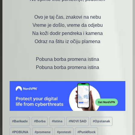
Ovo je taj čas, znakovi na nebu
Vreme je došlo, vreme da odjebu
Na koži dodir pendreka i kamena
Odraz na štitu iz očiju plamena
Pobuna borba promena istina
Pobuna borba promena istina
Post
#
Barikade
#
Borba
#
Istina
#
NOVI SAD
#
Opstanak
Tags:
#
POBUNA
#
promene
#
protesti
#
PunkRock