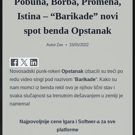
Pobuna, Borba, Promena,
Istina – “Barikade” novi
spot benda Opstanak
Autor
Zex
15/01/2022
Novosadski punk-rokeri
Opstanak
izbacili su treći po
redu video singl pod nazivom “
Barikade
“. Kako su
nam momci iz benda rekli ovo je njihov lični stav i
svaka slučajnost sa trenutnim dešavanjem u zemlji je
namerna!
Najpovoljnije cene Igara i Softwer-a za sve
platforme