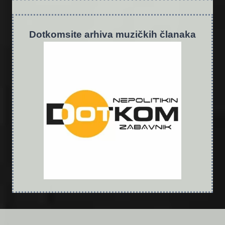
Dotkomsite
a
rhiva muzičkih članaka