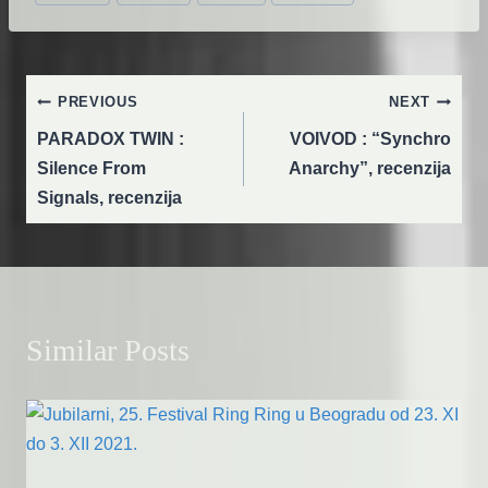
Post
PREVIOUS
NEXT
navigation
PARADOX TWIN :
VOIVOD : “Synchro
Silence From
Anarchy”, recenzija
Signals, recenzija
Similar Posts