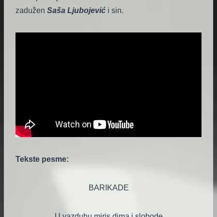
zadužen
Saša Ljubojević
i sin.
Tekste pesme:
BARIKADE
U vazduhu miris dima i slobode