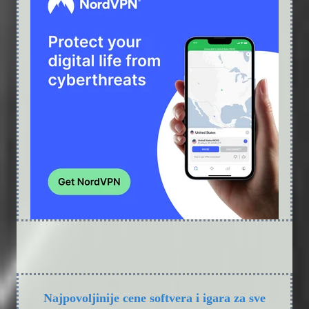
Najpovoljinije cene softvera i igara za sve