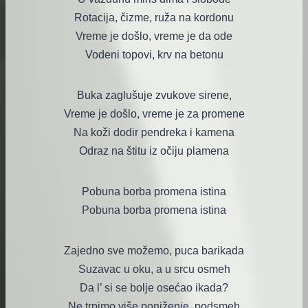
Rotacija, čizme, ruža na kordonu
Vreme je došlo, vreme je da ode
Vodeni topovi, krv na betonu
Buka zaglušuje zvukove sirene,
Vreme je došlo, vreme je za promene
Na koži dodir pendreka i kamena
Odraz na štitu iz očiju plamena
Pobuna borba promena istina
Pobuna borba promena istina
Zajedno sve možemo, puca barikada
Suzavac u oku, a u srcu osmeh
Da l’ si se bolje osećao ikada?
Ne trpimo više poniženje, podsmeh