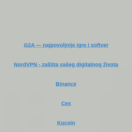
G2A — najpovoljnije igre i softver
NordVPN - zaštita vašeg digitalnog života
Binance
Cex
Kucoin