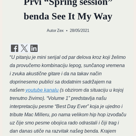
Prvi “Spring session”
benda See It My Way
Autor
Zex
28/05/2021
“
U pitanju je mini serijal od par delova kroz koji želimo
da provučemo kombinaciju lepog, sunčanog vremena
i zvuka akustične gitare i da na takav način
doprinesemo publici sa dodatnim sadržajem na
našem
youtube kanalu
(s obzirom da situaciju u kojoj
trenutno živimo). “Volume 1” predstavlja našu
interpretaciju pesme “Best Day Ever” koja je ujedno i
tribute Mac Milleru, po nama velikom hip hop izvođaču
uz čije smo pesme obojica rado odrastali i čiji trag i
dan danas utiče na razvitak našeg benda. Krajem