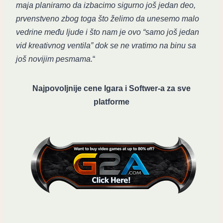
maja planiramo da izbacimo sigurno još jedan deo,
prvenstveno zbog toga što želimo da unesemo malo
vedrine među ljude i što nam je ovo “samo još jedan
vid kreativnog ventila” dok se ne vratimo na binu sa
još novijim pesmama.
“
Najpovoljnije cene Igara i Softwer-a za sve
platforme