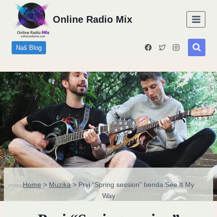
Skip
Online Radio Mix
to
content
Naš Blog
Home
>
Muzika
>
Prvi “Spring session” benda See It My
Way