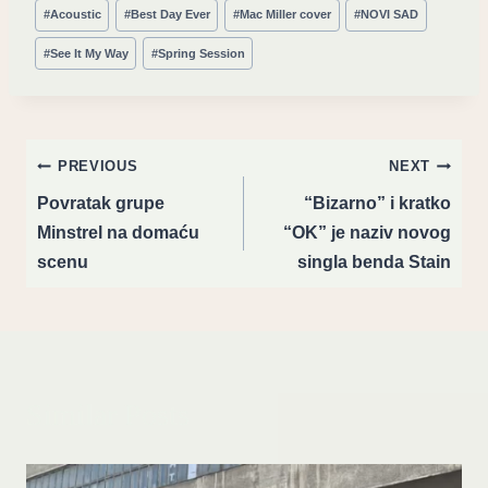
Post
#
Acoustic
#
Best Day Ever
#
Mac Miller cover
#
NOVI SAD
Tags:
#
See It My Way
#
Spring Session
Post
PREVIOUS
NEXT
navigation
Povratak grupe
“Bizarno” i kratko
Minstrel na domaću
“OK” je naziv novog
scenu
singla benda Stain
Similar Posts