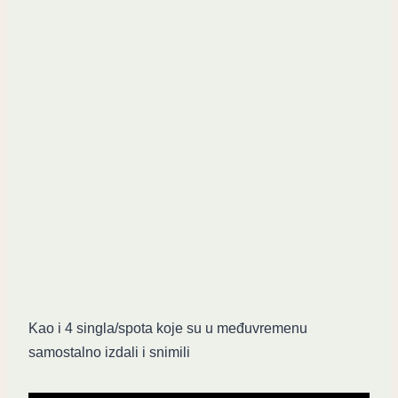
Kao i 4 singla/spota koje su u međuvremenu
samostalno izdali i snimili