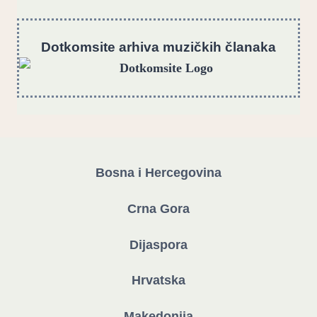
Dotkomsite
a
rhiva muzičkih članaka
Bosna i Hercegovina
Crna Gora
Dijaspora
Hrvatska
Makedonija