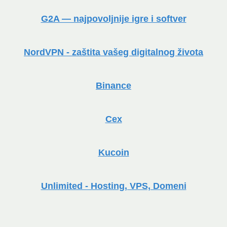
G2A — najpovoljnije igre i softver
NordVPN - zaštita vašeg digitalnog života
Binance
Cex
Kucoin
Unlimited - Hosting, VPS, Domeni