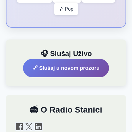
🎵 Pop
🎧 Slušaj Uživo
🔗 Slušaj u novom prozoru
📻 O Radio Stanici