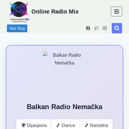
Skip
Online Radio Mix
to
content
Naš Blog
Balkan Radio Nemačka
🌍 Dijaspora
🎵 Dance
🎵 Narodna