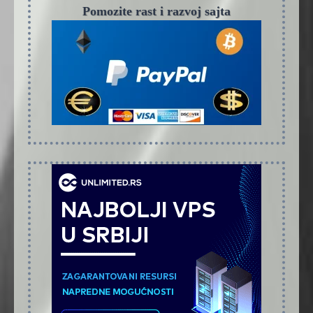
Pomozite rast i razvoj sajta