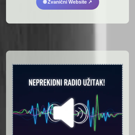
🌐 Zvanični Website ↗