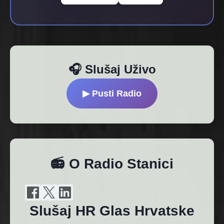
🎧 Slušaj Uživo
▶ Pusti Radio
📻 O Radio Stanici
Slušaj HR Glas Hrvatske