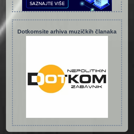
Dotkomsite
a
rhiva muzičkih članaka