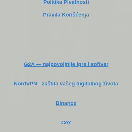
Politika Pivatnosti
Pravila Korišćenja
G2A — najpovoljnije igre i softver
NordVPN - zaštita vašeg digitalnog života
Binance
Cex