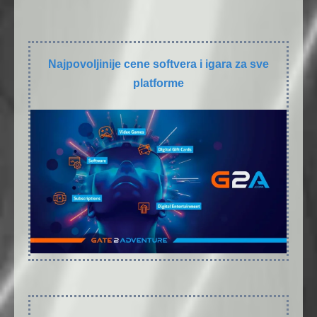
Najpovoljinije cene softvera i igara za sve
platforme