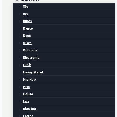
80s
90s
Blues
Dance
Deca
Disco
Duhovna
Electronic
Funk
Heavy Metal
Hip Hop
Hits
House
Jazz
Klasična
Latino