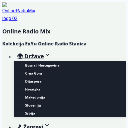
Skip
to
content
Online Radio Mix
Kolekcija ExYu Online Radio Stanica
🌍 Države
Bosna i Hercegovina
Crna Gora
Dijaspora
Hrvatska
Makedonija
Slovenija
Srbija
🎵 Žanrovi