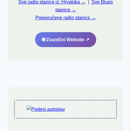
Sve radio stanice iz: Hrvatska →
|
Sve Blues
stanice →
Preporučene radio stanice →
🌐 Zvanični Website ↗