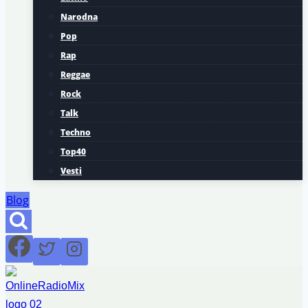
Narodna
Pop
Rap
Reggae
Rock
Talk
Techno
Top40
Vesti
Blog