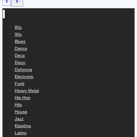
80s
90s
Blues
Dance
Deca
Disco
Duhovna
Electronic
Funk
Heavy Metal
Hip Hop
Hits
House
Jazz
Klasična
Latino