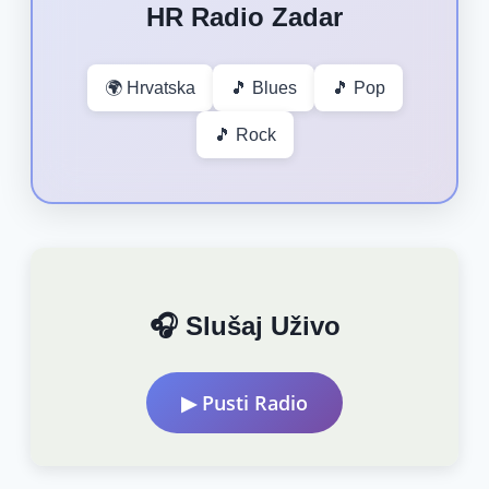
HR Radio Zadar
🌍 Hrvatska
🎵 Blues
🎵 Pop
🎵 Rock
🎧 Slušaj Uživo
▶ Pusti Radio