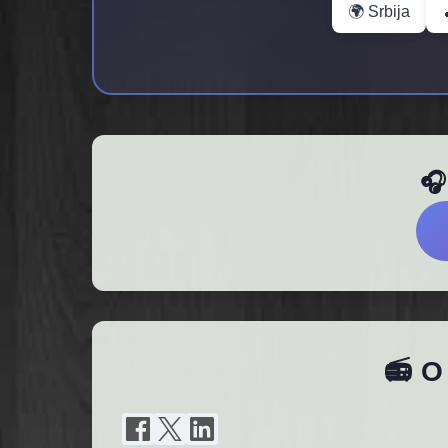
🌍 Srbija
🎧
📻 O