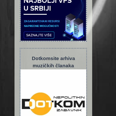
Dotkomsite
a
rhiva
muzičkih članaka