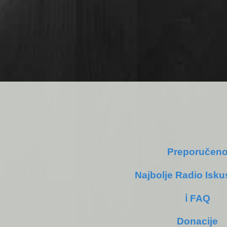
Preporučen
Najbolje Radio Isku
ℹ️ FAQ
Donacije