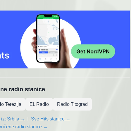
čne radio stanice
o Terezija
EL Radio
Radio Titograd
 iz: Srbija →
|
Sve Hits stanice →
ručene radio stanice →