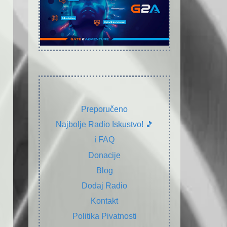
Preporučeno
Najbolje Radio Iskustvo! 🎵
ℹ️ FAQ
Donacije
Blog
Dodaj Radio
Kontakt
Politika Pivatnosti