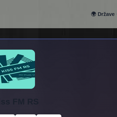
🌍 Države
iss FM RS