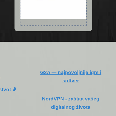
G2A — najpovoljnije igre i
o
softver
stvo! 🎵
NordVPN - zaštita vašeg
digitalnog života