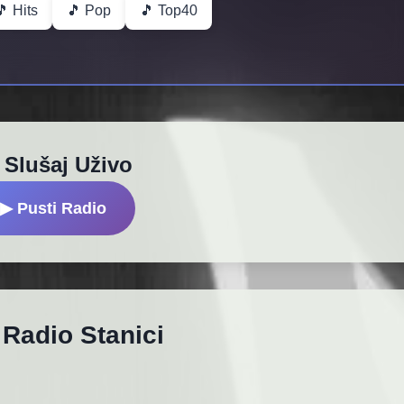
🎵 Hits
🎵 Pop
🎵 Top40
 Slušaj Uživo
▶ Pusti Radio
 Radio Stanici