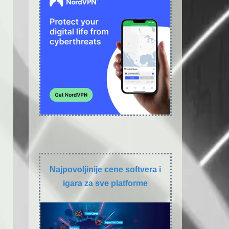
Najpovoljinije cene softvera i
igara za sve platforme