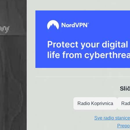
Sli
Radio Koprivnica
Radi
Sve radio stanice
Prepo