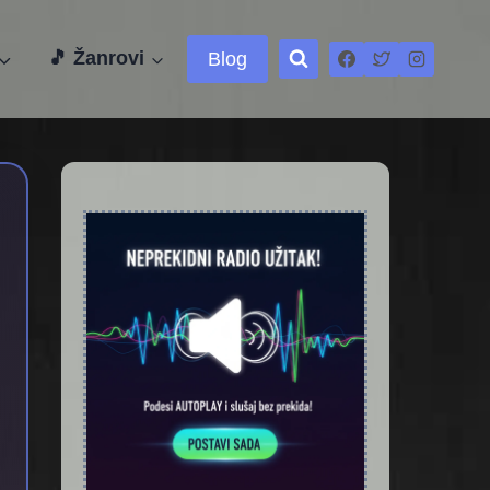
🎵 Žanrovi
Blog