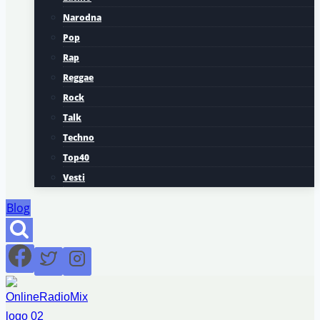
Narodna
Pop
Rap
Reggae
Rock
Talk
Techno
Top40
Vesti
Blog