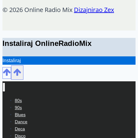
© 2026 Online Radio Mix
Dizajnirao Zex
Instaliraj OnlineRadioMix
Instaliraj
80s
90s
Blues
Dance
Deca
Disco