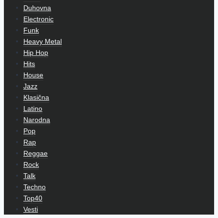
Duhovna
Electronic
Funk
Heavy Metal
Hip Hop
Hits
House
Jazz
Klasična
Latino
Narodna
Pop
Rap
Reggae
Rock
Talk
Techno
Top40
Vesti