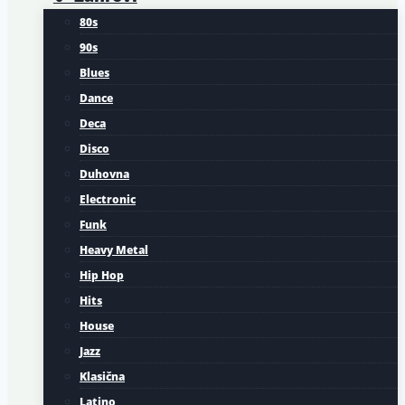
80s
90s
Blues
Dance
Deca
Disco
Duhovna
Electronic
Funk
Heavy Metal
Hip Hop
Hits
House
Jazz
Klasična
Latino