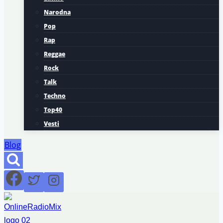
Narodna
Pop
Rap
Reggae
Rock
Talk
Techno
Top40
Vesti
Blog