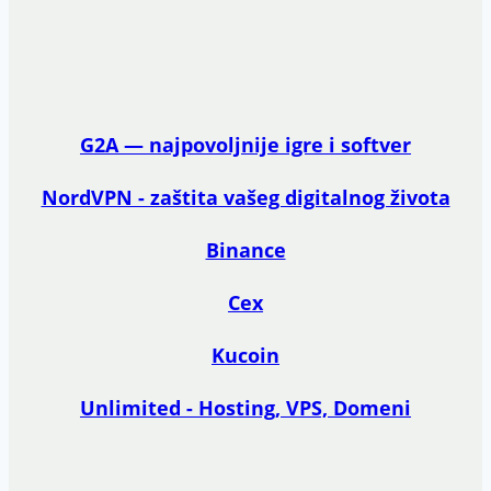
G2A — najpovoljnije igre i softver
NordVPN - zaštita vašeg digitalnog života
Binance
Cex
Kucoin
Unlimited - Hosting, VPS, Domeni