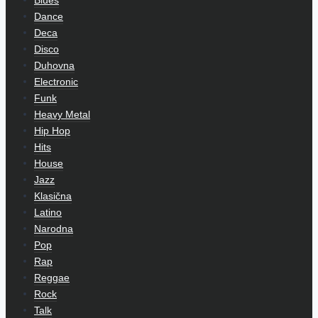
Dance
Deca
Disco
Duhovna
Electronic
Funk
Heavy Metal
Hip Hop
Hits
House
Jazz
Klasična
Latino
Narodna
Pop
Rap
Reggae
Rock
Talk