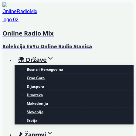
Skip
to
content
Online Radio Mix
Kolekcija ExYu Online Radio Stanica
🌍 Države
Bosna i Hercegovina
Crna Gora
Dijaspora
Hrvatska
Makedonija
Slovenija
Srbija
🎵 Žanrovi