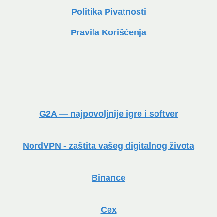
Politika Pivatnosti
Pravila Korišćenja
G2A — najpovoljnije igre i softver
NordVPN - zaštita vašeg digitalnog života
Binance
Cex