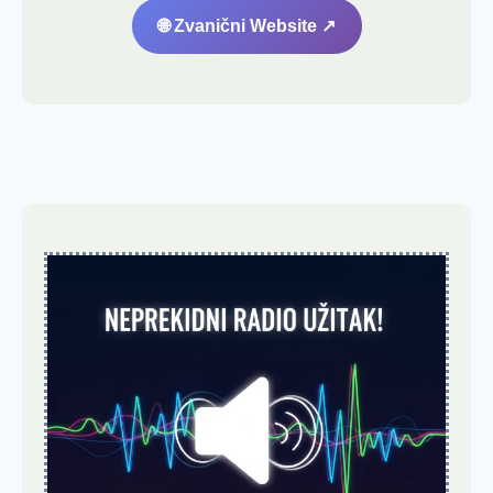
🌐 Zvanični Website ↗