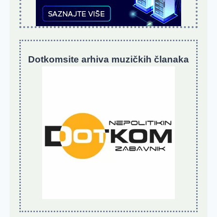
Dotkomsite
a
rhiva muzičkih članaka