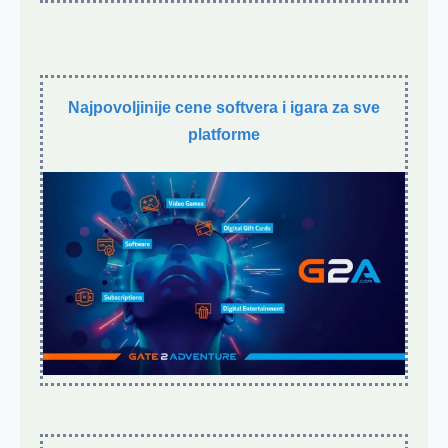
Najpovoljinije cene softvera i igara za sve
platforme