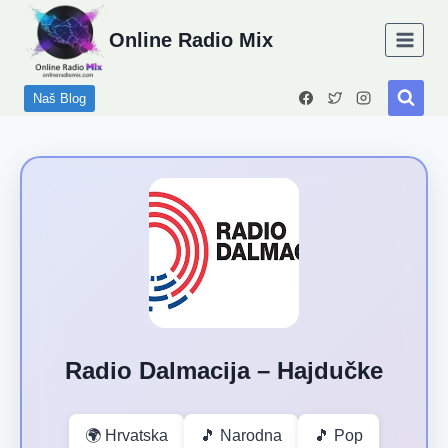
Skip
Online Radio Mix
to
content
Naš Blog
Radio Dalmacija – Hajdučke
🌍 Hrvatska
🎵 Narodna
🎵 Pop