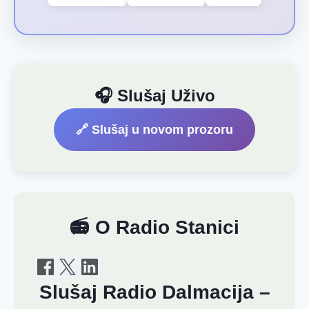
🎧 Slušaj Uživo
🔗 Slušaj u novom prozoru
📻 O Radio Stanici
Slušaj Radio Dalmacija –