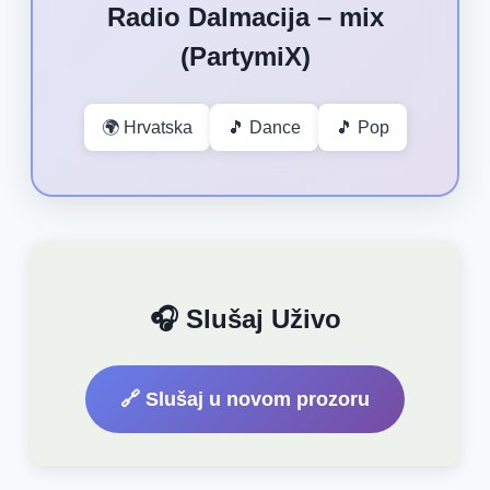
Radio Dalmacija – mix
(PartymiX)
🌍 Hrvatska
🎵 Dance
🎵 Pop
🎧 Slušaj Uživo
🔗 Slušaj u novom prozoru