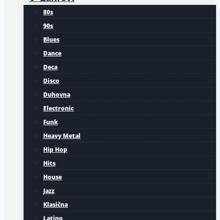
80s
90s
Blues
Dance
Deca
Disco
Duhovna
Electronic
Funk
Heavy Metal
Hip Hop
Hits
House
Jazz
Klasična
Latino