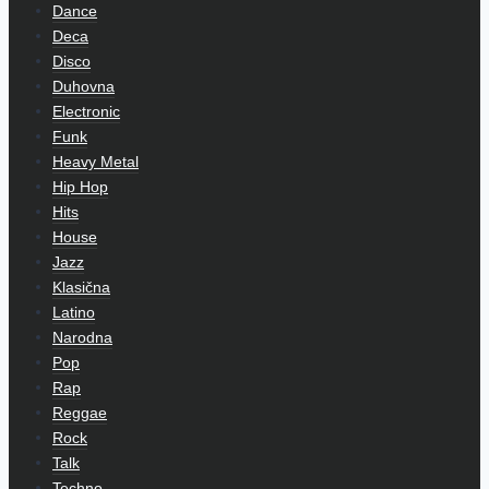
Dance
Deca
Disco
Duhovna
Electronic
Funk
Heavy Metal
Hip Hop
Hits
House
Jazz
Klasična
Latino
Narodna
Pop
Rap
Reggae
Rock
Talk
Techno