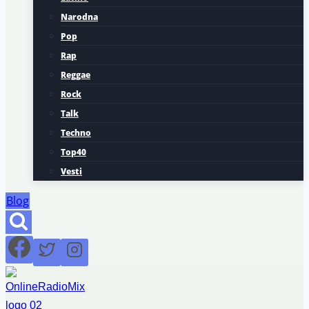
Narodna
Pop
Rap
Reggae
Rock
Talk
Techno
Top40
Vesti
Blog