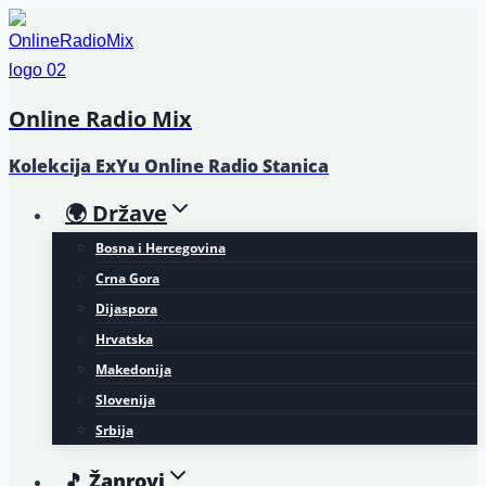
Skip
to
content
Online Radio Mix
Kolekcija ExYu Online Radio Stanica
🌍 Države
Bosna i Hercegovina
Crna Gora
Dijaspora
Hrvatska
Makedonija
Slovenija
Srbija
🎵 Žanrovi