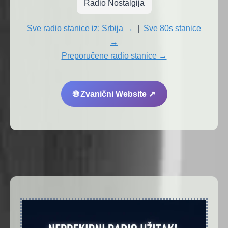
Radio Nostalgija
Sve radio stanice iz: Srbija →
|
Sve 80s stanice
→
Preporučene radio stanice →
🌐 Zvanični Website ↗