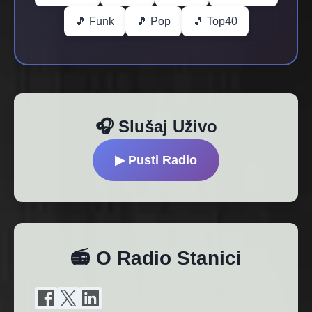
🎵 Funk
🎵 Pop
🎵 Top40
🎧 Slušaj Uživo
▶ Pusti Radio
📻 O Radio Stanici