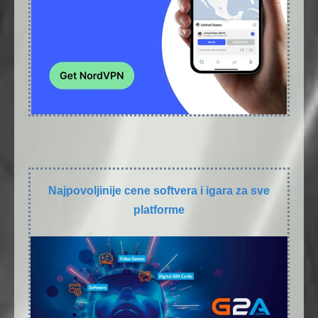
Najpovoljinije cene softvera i igara za sve
platforme