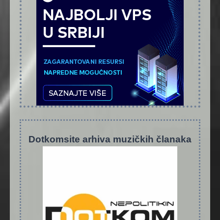
Dotkomsite
a
rhiva muzičkih članaka