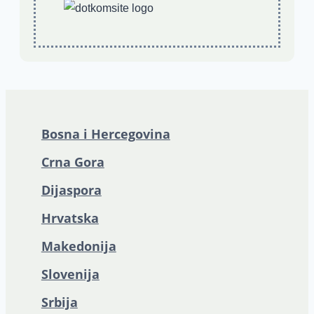
Bosna i Hercegovina
Crna Gora
Dijaspora
Hrvatska
Makedonija
Slovenija
Srbija