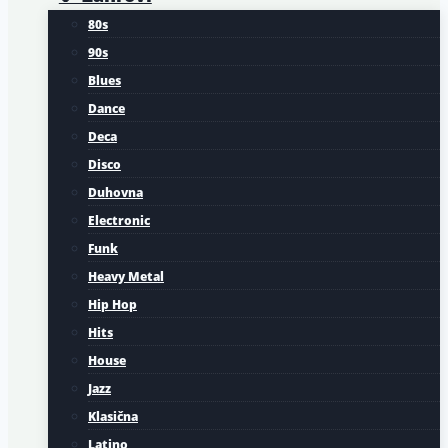
80s
90s
Blues
Dance
Deca
Disco
Duhovna
Electronic
Funk
Heavy Metal
Hip Hop
Hits
House
Jazz
Klasična
Latino