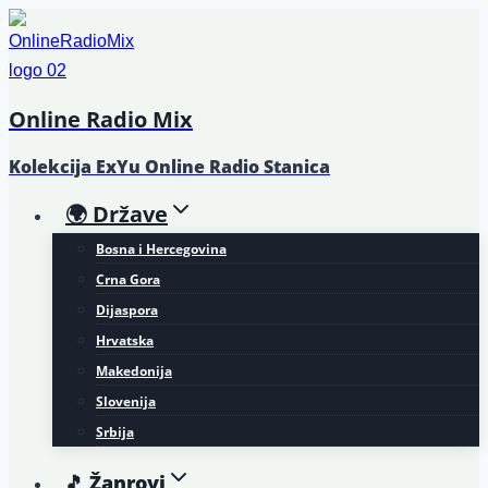
Skip
to
content
Online Radio Mix
Kolekcija ExYu Online Radio Stanica
🌍 Države
Bosna i Hercegovina
Crna Gora
Dijaspora
Hrvatska
Makedonija
Slovenija
Srbija
🎵 Žanrovi