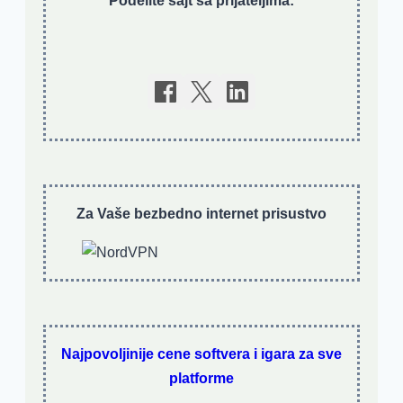
Podelite sajt sa prijateljima:
Za Vaše bezbedno internet prisustvo
Najpovoljinije cene softvera i igara za sve
platforme