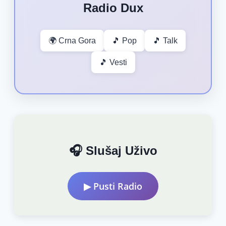
Radio Dux
🌍 Crna Gora
🎵 Pop
🎵 Talk
🎵 Vesti
🎧 Slušaj Uživo
▶ Pusti Radio