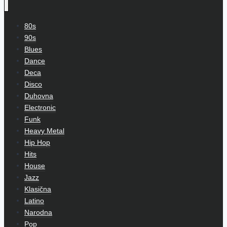
80s
90s
Blues
Dance
Deca
Disco
Duhovna
Electronic
Funk
Heavy Metal
Hip Hop
Hits
House
Jazz
Klasična
Latino
Narodna
Pop