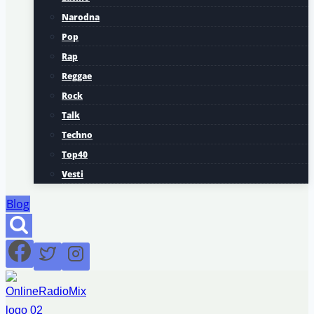
Narodna
Pop
Rap
Reggae
Rock
Talk
Techno
Top40
Vesti
Blog