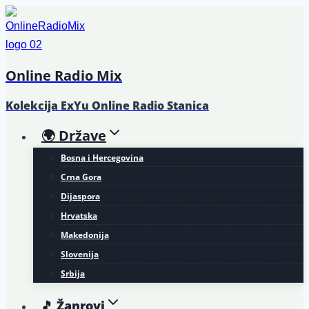
Skip
to
content
Online Radio Mix
Kolekcija ExYu Online Radio Stanica
🌍 Države
Bosna i Hercegovina
Crna Gora
Dijaspora
Hrvatska
Makedonija
Slovenija
Srbija
🎵 Žanrovi