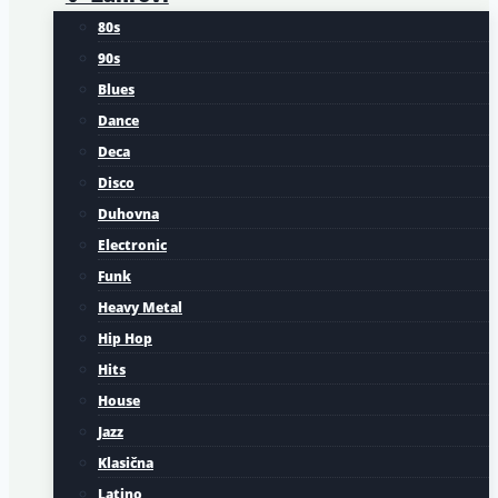
80s
90s
Blues
Dance
Deca
Disco
Duhovna
Electronic
Funk
Heavy Metal
Hip Hop
Hits
House
Jazz
Klasična
Latino