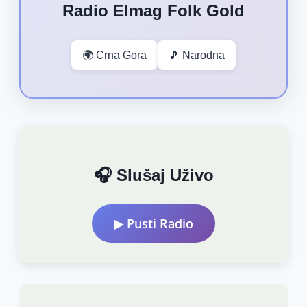
Radio Elmag Folk Gold
🌍 Crna Gora
🎵 Narodna
🎧 Slušaj Uživo
▶ Pusti Radio