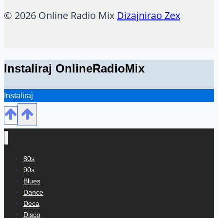
© 2026 Online Radio Mix
Dizajnirao Zex
Instaliraj OnlineRadioMix
Instaliraj
80s
90s
Blues
Dance
Deca
Disco