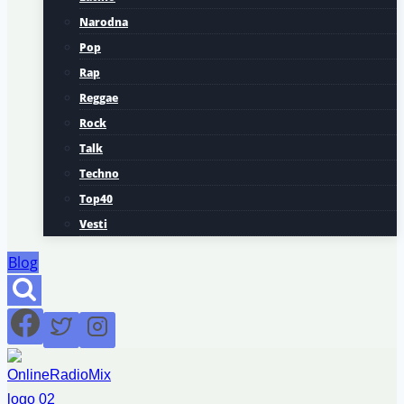
Narodna
Pop
Rap
Reggae
Rock
Talk
Techno
Top40
Vesti
Blog