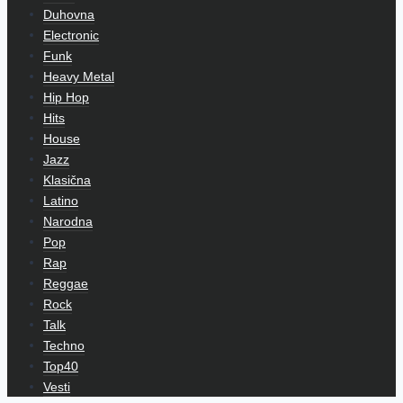
Duhovna
Electronic
Funk
Heavy Metal
Hip Hop
Hits
House
Jazz
Klasična
Latino
Narodna
Pop
Rap
Reggae
Rock
Talk
Techno
Top40
Vesti