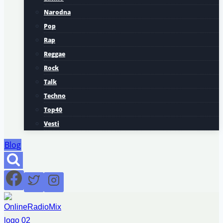
Narodna
Pop
Rap
Reggae
Rock
Talk
Techno
Top40
Vesti
Blog