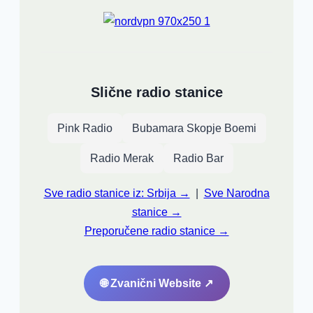
Slične radio stanice
Pink Radio
Bubamara Skopje Boemi
Radio Merak
Radio Bar
Sve radio stanice iz: Srbija →
|
Sve Narodna
stanice →
Preporučene radio stanice →
🌐 Zvanični Website ↗