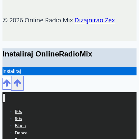
© 2026 Online Radio Mix
Dizajnirao Zex
Instaliraj OnlineRadioMix
Instaliraj
80s
90s
Blues
Dance