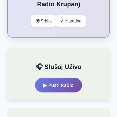
Radio Krupanj
🌍 Srbija
🎵 Narodna
🎧 Slušaj Uživo
▶ Pusti Radio