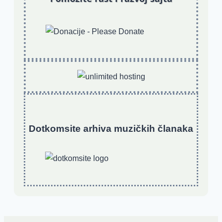
Dotkomsite
a
rhiva muzičkih članaka