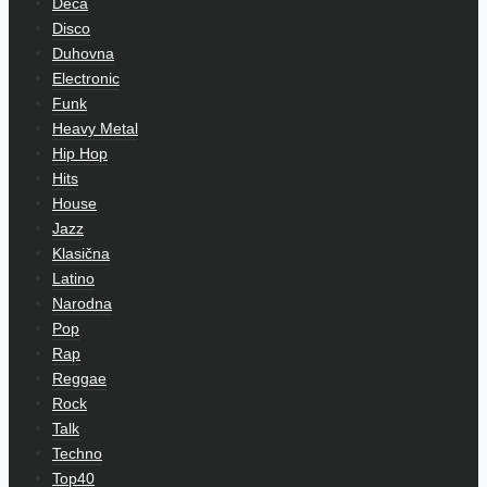
Deca
Disco
Duhovna
Electronic
Funk
Heavy Metal
Hip Hop
Hits
House
Jazz
Klasična
Latino
Narodna
Pop
Rap
Reggae
Rock
Talk
Techno
Top40