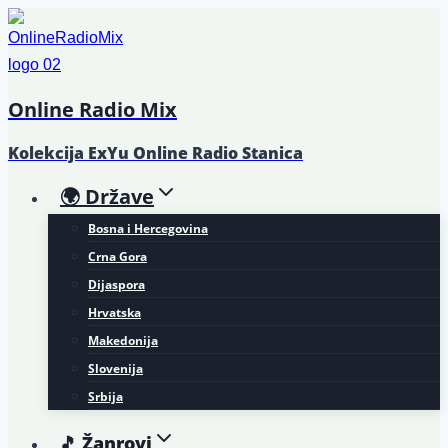
Skip
to
content
Online Radio Mix
Kolekcija ExYu Online Radio Stanica
🌍 Države
Bosna i Hercegovina
Crna Gora
Dijaspora
Hrvatska
Makedonija
Slovenija
Srbija
🎵 Žanrovi