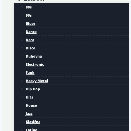
80s
90s
Blues
Dance
Deca
Disco
Duhovna
Electronic
Funk
Heavy Metal
Hip Hop
Hits
House
Jazz
Klasična
Latino