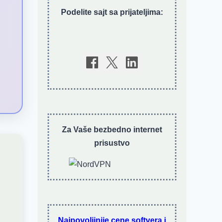
Podelite sajt sa prijateljima:
Za Vaše bezbedno internet
prisustvo
Najpovoljinije cene softvera i