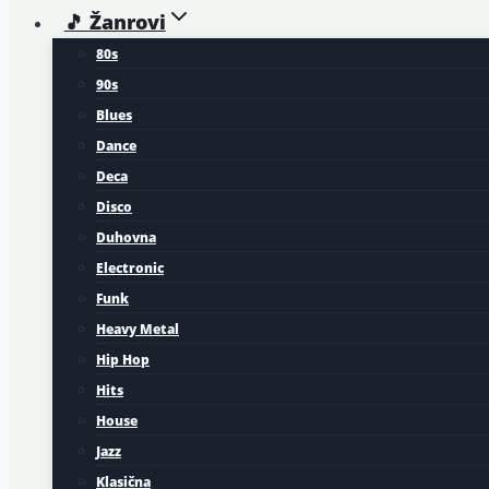
🎵 Žanrovi
80s
90s
Blues
Dance
Deca
Disco
Duhovna
Electronic
Funk
Heavy Metal
Hip Hop
Hits
House
Jazz
Klasična