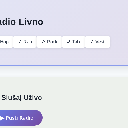
dio Livno
 Hop
🎵 Rap
🎵 Rock
🎵 Talk
🎵 Vesti
 Slušaj Uživo
▶ Pusti Radio