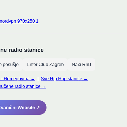
čne radio stanice
o posušje
Enter Club Zagreb
Naxi RnB
a i Hercegovina →
|
Sve Hip Hop stanice →
ručene radio stanice →
 Zvanični Website ↗