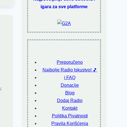
igara za sve platforme
Preporučeno
Najbolje Radio Iskustvo! 🎵
ℹ️ FAQ
Donacije
:
Blog
Dodaj Radio
Kontakt
Politika Pivatnosti
Pravila Korišćenja