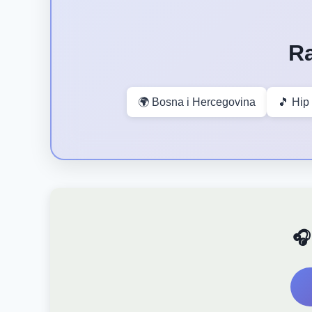
Ra
🌍 Bosna i Hercegovina
🎵 Hip
🎧