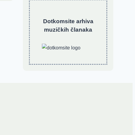
Dotkomsite
a
rhiva
muzičkih članaka