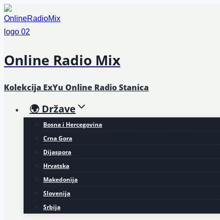
Skip
to
content
Online Radio Mix
Kolekcija ExYu Online Radio Stanica
🌍 Države
Bosna i Hercegovina
Crna Gora
Dijaspora
Hrvatska
Makedonija
Slovenija
Srbija