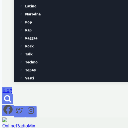
Latino
Narodna
Pop
Rap
Reggae
Rock
Talk
Techno
Top40
Vesti
Blog