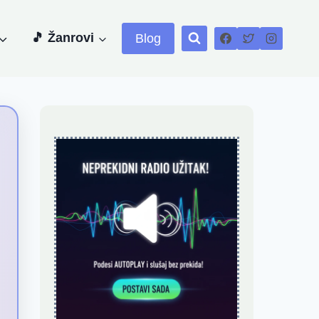
🎵 Žanrovi
Blog