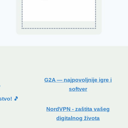
G2A — najpovoljnije igre i
o
softver
stvo! 🎵
NordVPN - zaštita vašeg
digitalnog života