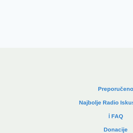
Preporučen
Najbolje Radio Isku
ℹ️ FAQ
Donacije