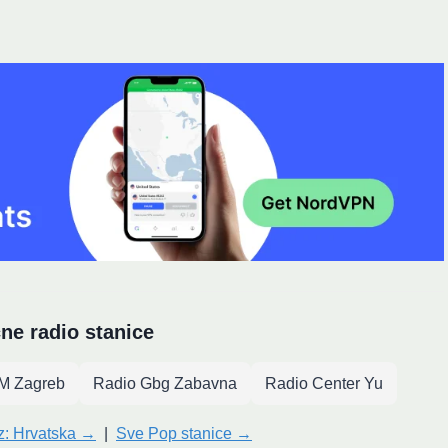
čne radio stanice
FM Zagreb
Radio Gbg Zabavna
Radio Center Yu
iz: Hrvatska →
|
Sve Pop stanice →