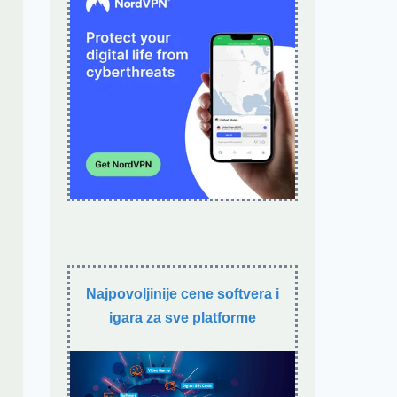
Najpovoljinije cene softvera i
igara za sve platforme