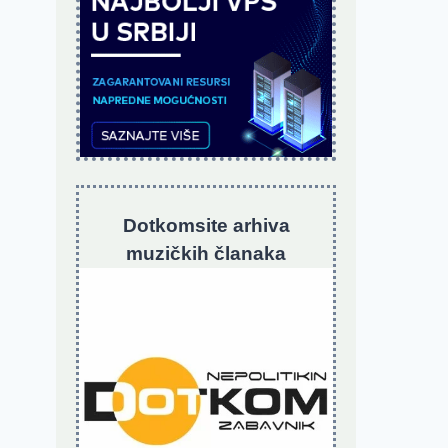
Dotkomsite
a
rhiva
muzičkih članaka