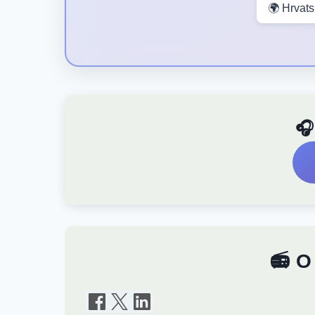
🌍 Hrvat
🎧
📻 O