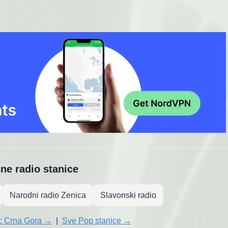
čne radio stanice
Narodni radio Zenica
Slavonski radio
z: Crna Gora →
|
Sve Pop stanice →