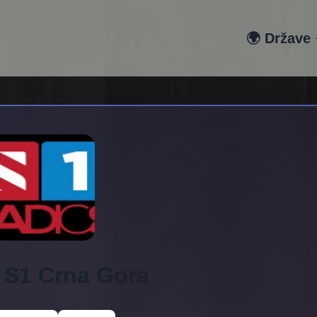
🌍 Države
 S1 Crna Gora