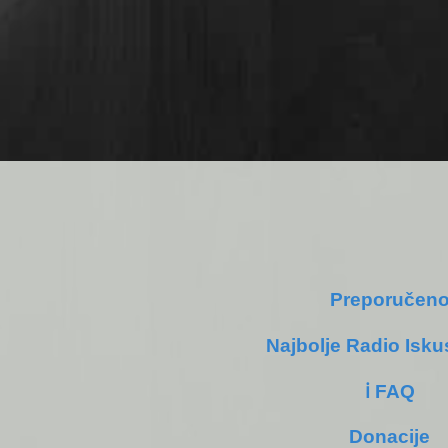
Preporučen
Najbolje Radio Isku
ℹ️ FAQ
Donacije