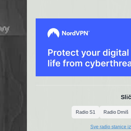
Sli
Radio S1
Radio Drniš
Sve radio stanice i