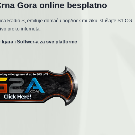
Crna Gora online besplatno
ica Radio S, emituje domaću pop/rock muziku, slušajte S1 CG
ivo preko interneta.
 Igara i Softwer-a za sve platforme