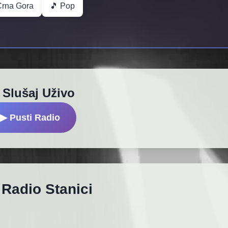
Crna Gora
🎵 Pop
 Slušaj Uživo
▶ Pusti Radio
 Radio Stanici