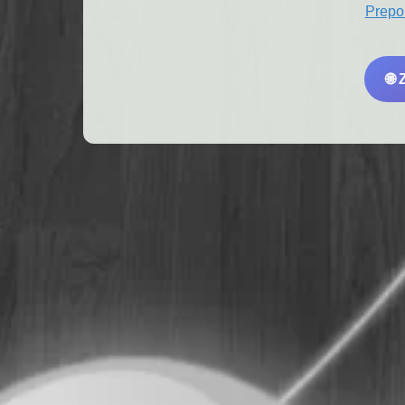
Prepo
🌐