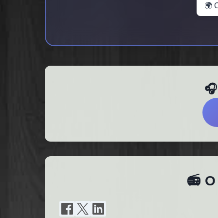
🌍 
🎧
📻 O