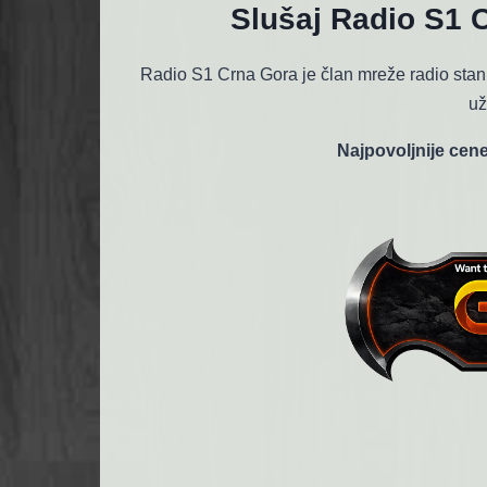
Slušaj Radio S1 
Radio S1 Crna Gora je član mreže radio stan
už
Najpovoljnije cene