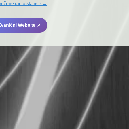
ručene radio stanice →
 Zvanični Website ↗