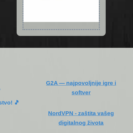
G2A — najpovoljnije igre i
o
softver
stvo! 🎵
NordVPN - zaštita vašeg
digitalnog života