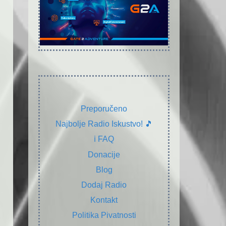
Preporučeno
Najbolje Radio Iskustvo! 🎵
ℹ️ FAQ
Donacije
Blog
Dodaj Radio
Kontakt
Politika Pivatnosti