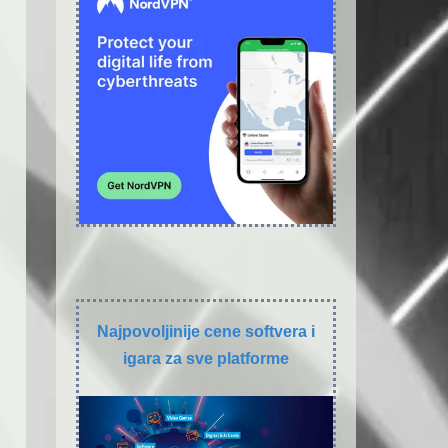
Najpovoljinije cene softvera i
igara za sve platforme