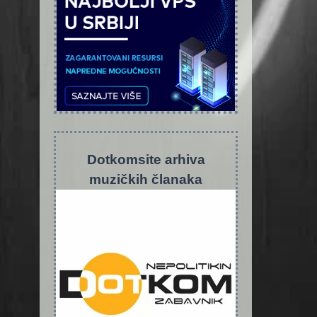
Dotkomsite
a
rhiva
muzičkih članaka