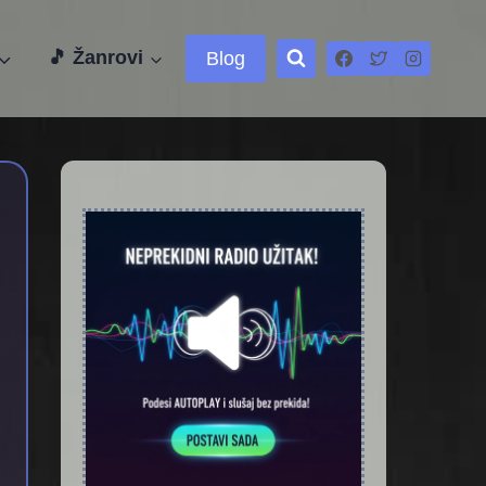
🎵 Žanrovi
Blog