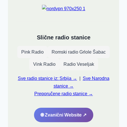
Slične radio stanice
Pink Radio
Romski radio Grlole Šabac
Vink Radio
Radio Veseljak
Sve radio stanice iz: Srbija →
|
Sve Narodna
stanice →
Preporučene radio stanice →
🌐 Zvanični Website ↗