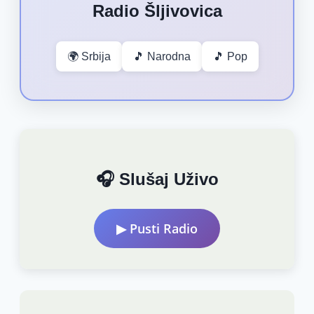
Radio Šljivovica
🌍 Srbija
🎵 Narodna
🎵 Pop
🎧 Slušaj Uživo
▶ Pusti Radio