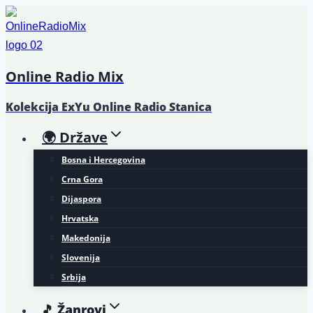
Skip
to
content
Online Radio Mix
Kolekcija ExYu Online Radio Stanica
🌍 Države
Bosna i Hercegovina
Crna Gora
Dijaspora
Hrvatska
Makedonija
Slovenija
Srbija
🎵 Žanrovi