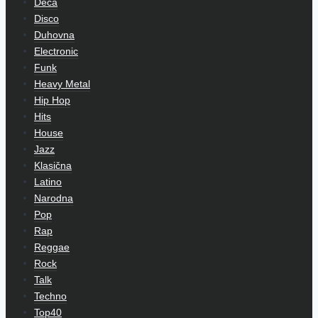
Deca
Disco
Duhovna
Electronic
Funk
Heavy Metal
Hip Hop
Hits
House
Jazz
Klasična
Latino
Narodna
Pop
Rap
Reggae
Rock
Talk
Techno
Top40