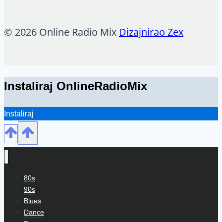
© 2026 Online Radio Mix
Dizajnirao Zex
Instaliraj OnlineRadioMix
Instaliraj
80s
90s
Blues
Dance