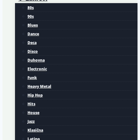
80s
90s
Blues
Dance
Deca
Disco
Duhovna
Electronic
Funk
Heavy Metal
Hip Hop
Hits
House
Jazz
Klasična
Latino