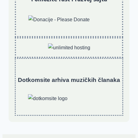
Dotkomsite
a
rhiva muzičkih članaka