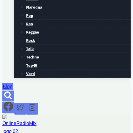
Narodna
Pop
Rap
Reggae
Rock
Talk
Techno
Top40
Vesti
Blog