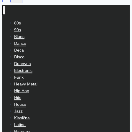
80s
90s
Blues
Dance
Deca
Disco
Duhovna
Electronic
Funk
Heavy Metal
Hip Hop
Hits
House
Jazz
Klasična
Latino
Narodna