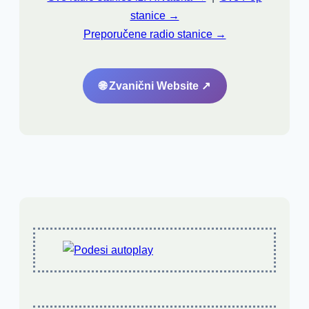
stanice →
Preporučene radio stanice →
🌐 Zvanični Website ↗