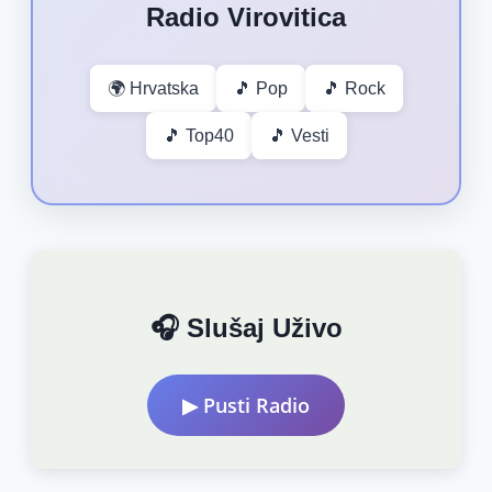
Radio Virovitica
🌍 Hrvatska
🎵 Pop
🎵 Rock
🎵 Top40
🎵 Vesti
🎧 Slušaj Uživo
▶ Pusti Radio