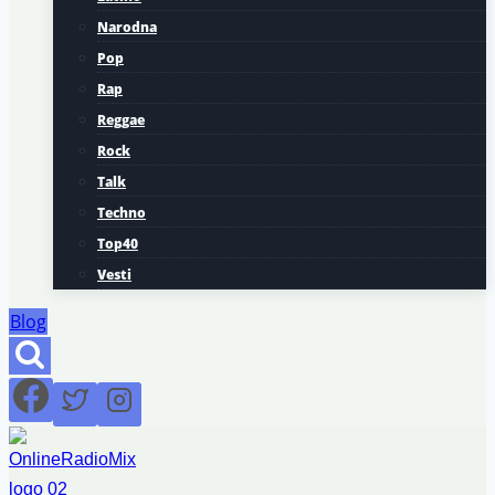
Narodna
Pop
Rap
Reggae
Rock
Talk
Techno
Top40
Vesti
Blog