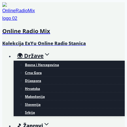
Skip
to
content
Online Radio Mix
Kolekcija ExYu Online Radio Stanica
🌍 Države
Bosna i Hercegovina
Crna Gora
Dijaspora
Hrvatska
Makedonija
Slovenija
Srbija
🎵 Žanrovi