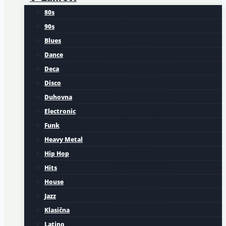
80s
90s
Blues
Dance
Deca
Disco
Duhovna
Electronic
Funk
Heavy Metal
Hip Hop
Hits
House
Jazz
Klasična
Latino