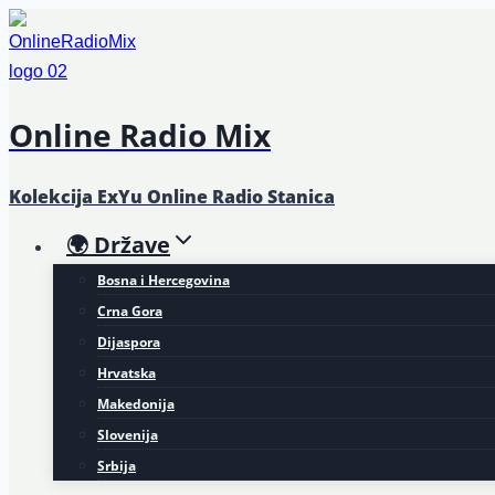
Skip
to
content
Online Radio Mix
Kolekcija ExYu Online Radio Stanica
🌍 Države
Bosna i Hercegovina
Crna Gora
Dijaspora
Hrvatska
Makedonija
Slovenija
Srbija