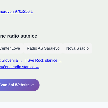
čne radio stanice
Center Love
Radio AS Sarajevo
Nova S radio
z: Slovenija →
|
Sve Rock stanice →
ručene radio stanice →
 Zvanični Website ↗