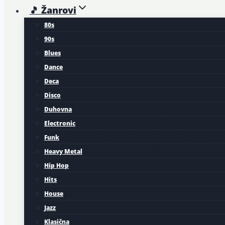
🎵 Žanrovi
80s
90s
Blues
Dance
Deca
Disco
Duhovna
Electronic
Funk
Heavy Metal
Hip Hop
Hits
House
Jazz
Klasična