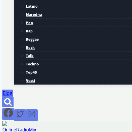
Latino
Narodna
Pop
Rap
Reggae
Rock
Talk
Techno
Top40
Vesti
Blog