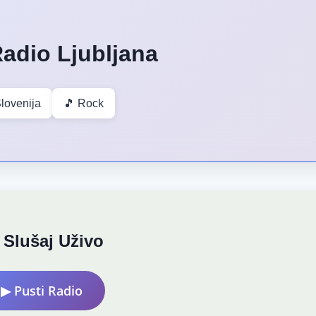
adio Ljubljana
lovenija
🎵 Rock
 Slušaj Uživo
▶ Pusti Radio