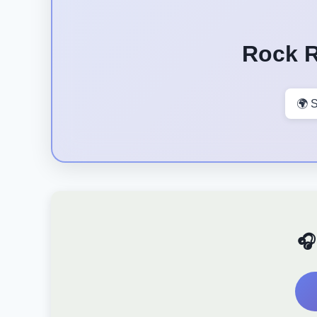
Rock R
🌍 S
🎧