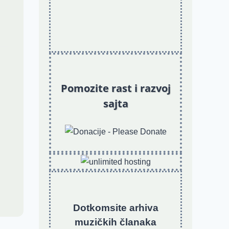
Pomozite rast i razvoj
sajta
Dotkomsite
a
rhiva
muzičkih članaka