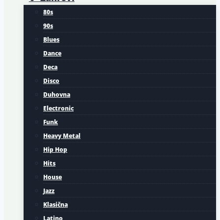
80s
90s
Blues
Dance
Deca
Disco
Duhovna
Electronic
Funk
Heavy Metal
Hip Hop
Hits
House
Jazz
Klasična
Latino