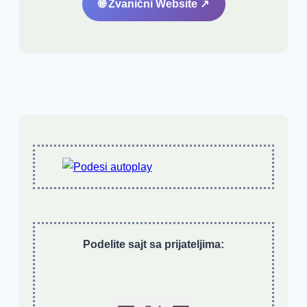
🌐 Zvanični Website ↗
Podelite sajt sa prijateljima: