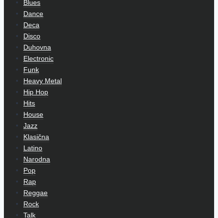
Blues
Dance
Deca
Disco
Duhovna
Electronic
Funk
Heavy Metal
Hip Hop
Hits
House
Jazz
Klasična
Latino
Narodna
Pop
Rap
Reggae
Rock
Talk