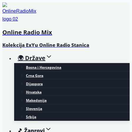
Skip
to
content
Online Radio Mix
Kolekcija ExYu Online Radio Stanica
🌍 Države
Bosna i Hercegovina
Crna Gora
Dijaspora
Hrvatska
Makedonija
Slovenija
Srbija
🎵 Žanrovi