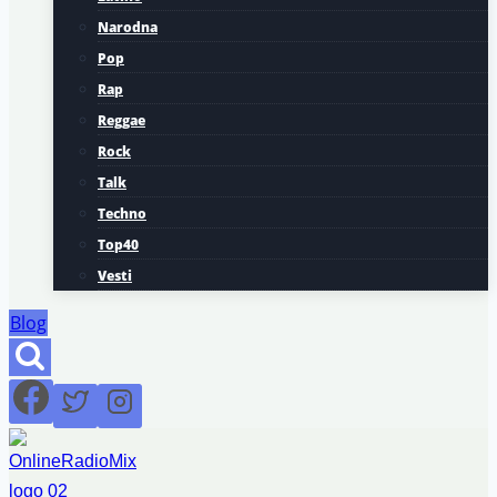
Narodna
Pop
Rap
Reggae
Rock
Talk
Techno
Top40
Vesti
Blog