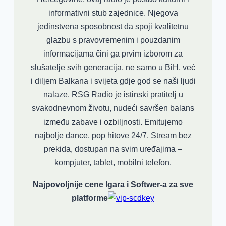
informativni stub zajednice. Njegova
jedinstvena sposobnost da spoji kvalitetnu
glazbu s pravovremenim i pouzdanim
informacijama čini ga prvim izborom za
slušatelje svih generacija, ne samo u BiH, već
i diljem Balkana i svijeta gdje god se naši ljudi
nalaze. RSG Radio je istinski pratitelj u
svakodnevnom životu, nudeći savršen balans
između zabave i ozbiljnosti. Emitujemo
najbolje dance, pop hitove 24/7. Stream bez
prekida, dostupan na svim uređajima –
kompjuter, tablet, mobilni telefon.
Najpovoljnije cene Igara i Softwer-a za sve
platforme