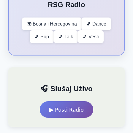
RSG Radio
🌍 Bosna i Hercegovina
🎵 Dance
🎵 Pop
🎵 Talk
🎵 Vesti
🎧 Slušaj Uživo
▶ Pusti Radio