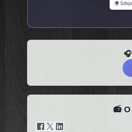
🌍 Srbij
🎧
📻 O