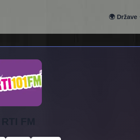
🌍 Države
RTI FM