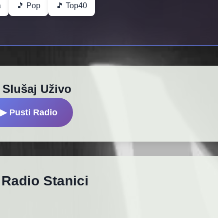
a
🎵 Pop
🎵 Top40
 Slušaj Uživo
▶ Pusti Radio
 Radio Stanici