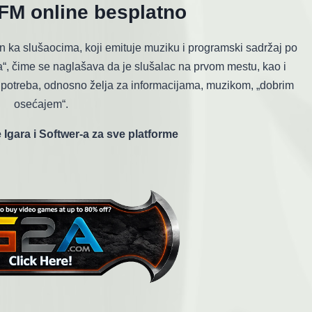
 FM online besplatno
n ka slušaocima, koji emituje muziku i programski sadržaj po
a“, čime se naglašava da je slušalac na prvom mestu, kao i
 potreba, odnosno želja za informacijama, muzikom, „dobrim
osećajem“.
 Igara i Softwer-a za sve platforme