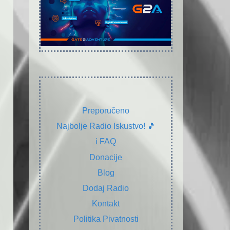
Preporučeno
Najbolje Radio Iskustvo! 🎵
ℹ️ FAQ
Donacije
Blog
Dodaj Radio
Kontakt
Politika Pivatnosti