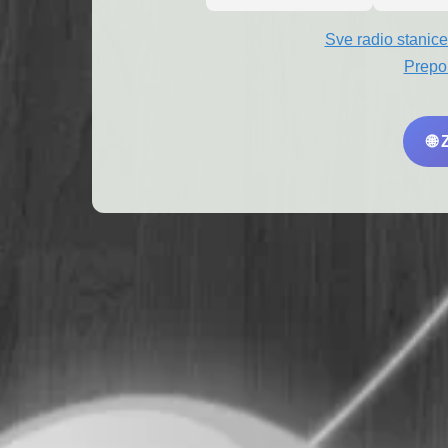
Sve radio stanice
Prepo
🌐