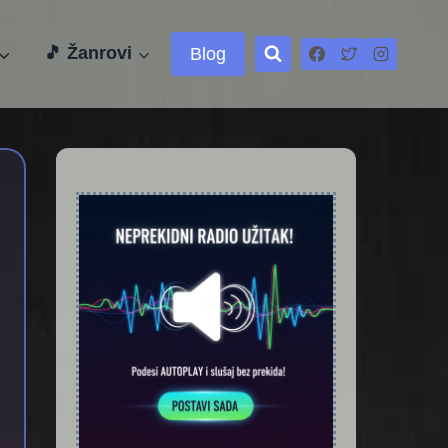
🎵 Žanrovi
Blog