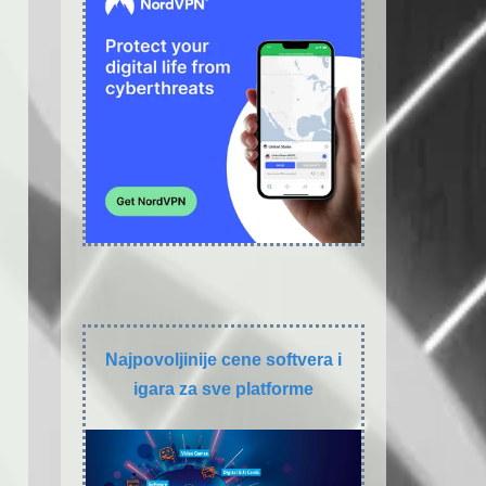
Najpovoljinije cene softvera i
igara za sve platforme