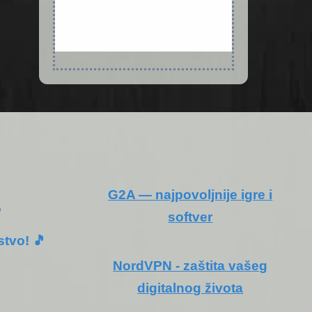
G2A — najpovoljnije igre i
o
softver
stvo! 🎵
NordVPN - zaštita vašeg
digitalnog života