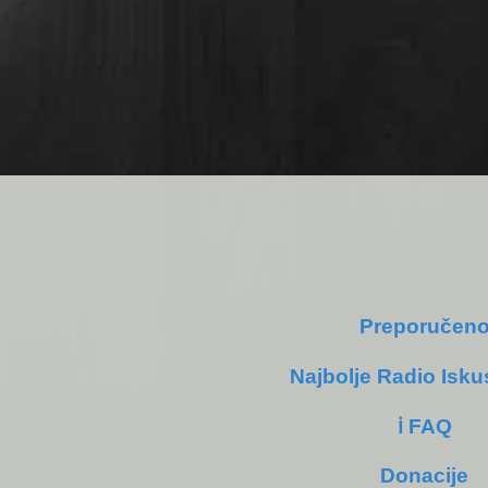
Preporučen
Najbolje Radio Isku
ℹ️ FAQ
Donacije