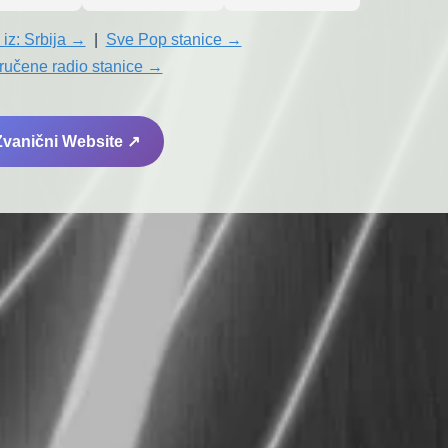
 iz: Srbija →
|
Sve Pop stanice →
ručene radio stanice →
 Zvanični Website ↗