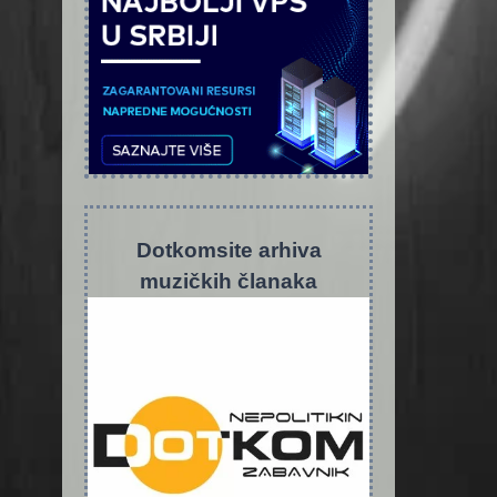
Dotkomsite
a
rhiva
muzičkih članaka