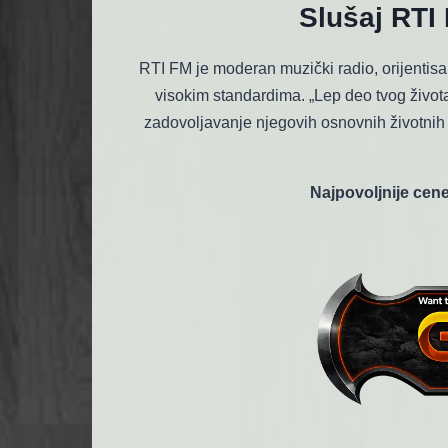
Slušaj RTI
RTI FM je moderan muzički radio, orijentisa
visokim standardima. „Lep deo tvog život
zadovoljavanje njegovih osnovnih životnih
Najpovoljnije cene