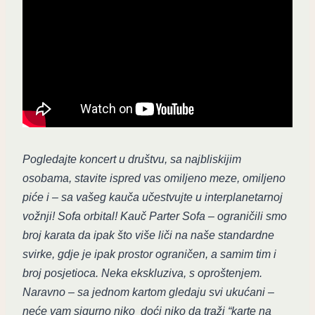
Pogledajte koncert u društvu, sa najbliskijim
osobama, stavite ispred vas omiljeno meze, omiljeno
piće i – sa vašeg kauča učestvujte u interplanetarnoj
vožnji! Sofa orbital! Kauč Parter Sofa – ograničili smo
broj karata da ipak što više liči na naše standardne
svirke, gdje je ipak prostor ograničen, a samim tim i
broj posjetioca. Neka ekskluziva, s oproštenjem.
Naravno – sa jednom kartom gledaju svi ukućani –
neće vam sigurno niko doći niko da traži “karte na