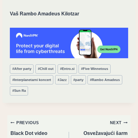
Vaš Rambo Amadeus Kilotzar
Post
#
After party
#
Chill out
#
Entro.si
#
Five Winnetous
Tags:
#
Interplanetarni koncert
#
Jazz
#
party
#
Rambo Amadeus
#
Sun Ra
Post
PREVIOUS
NEXT
navigation
Black Dot video
Osvežavajući šarm