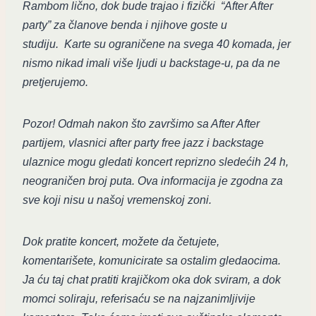
Rambom lično, dok bude trajao i fizički “After After
party” za članove benda i njihove goste u
studiju. Karte su ograničene na svega 40 komada, jer
nismo nikad imali više ljudi u backstage-u, pa da ne
pretjerujemo.
Pozor! Odmah nakon što završimo sa After After
partijem, vlasnici after party free jazz i backstage
ulaznice mogu gledati koncert reprizno sledećih 24 h,
neograničen broj puta. Ova informacija je zgodna za
sve koji nisu u našoj vremenskoj zoni.
Dok pratite koncert, možete da četujete,
komentarišete, komunicirate sa ostalim gledaocima.
Ja ću taj chat pratiti krajičkom oka dok sviram, a dok
momci soliraju, referisaću se na najzanimljivije