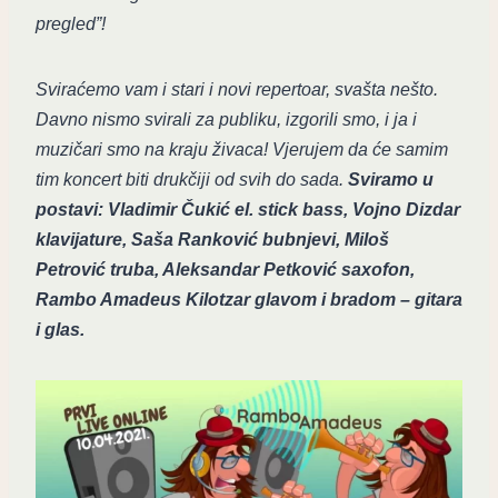
pregled”!
Sviraćemo vam i stari i novi repertoar, svašta nešto.
Davno nismo svirali za publiku, izgorili smo, i ja i
muzičari smo na kraju živaca! Vjerujem da će samim
tim koncert biti drukčiji od svih do sada.
Sviramo u
postavi: Vladimir Čukić el. stick bass, Vojno Dizdar
klavijature, Saša Ranković bubnjevi, Miloš
Petrović truba, Aleksandar Petković saxofon,
Rambo Amadeus Kilotzar glavom i bradom – gitara
i glas.