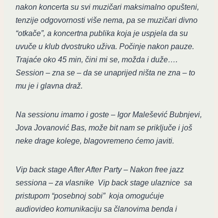
nakon koncerta su svi muzičari maksimalno opušteni,
tenzije odgovornosti više nema, pa se muzičari divno
“otkače”, a koncertna publika koja je uspjela da su
uvuče u klub dvostruko uživa. Počinje nakon pauze.
Trajaće oko 45 min, čini mi se, možda i duže….
Session – zna se – da se unaprijed ništa ne zna – to
mu je i glavna draž.
Na sessionu imamo i goste – Igor Malešević Bubnjevi,
Jova Jovanović Bas, može bit nam se priključe i još
neke drage kolege, blagovremeno ćemo javiti.
Vip back stage After After Party – Nakon free jazz
sessiona – za vlasnike Vip back stage ulaznice sa
pristupom “posebnoj sobi” koja omogućuje
audiovideo komunikaciju sa članovima benda i