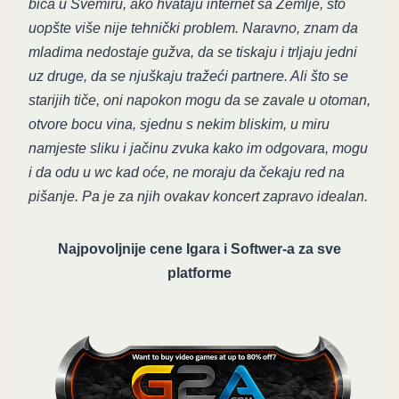
bića u Svemiru, ako hvataju internet sa Zemlje, što
uopšte više nije tehnički problem. Naravno, znam da
mladima nedostaje gužva, da se tiskaju i trljaju jedni
uz druge, da se njuškaju tražeći partnere. Ali što se
starijih tiče, oni napokon mogu da se zavale u otoman,
otvore bocu vina, sjednu s nekim bliskim, u miru
namjeste sliku i jačinu zvuka kako im odgovara, mogu
i da odu u wc kad oće, ne moraju da čekaju red na
pišanje. Pa je za njih ovakav koncert zapravo idealan.
Najpovoljnije cene Igara i Softwer-a za sve
platforme