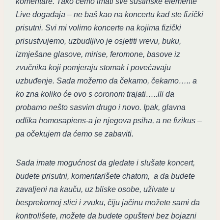
komentare. Tako ćemo imati sve suštinske elemente
Live događaja – ne baš kao na koncertu kad ste fizički
prisutni. Svi mi volimo koncerte na kojima fizički
prisustvujemo, uzbudljivo je osjetiti vrevu, buku,
izmješane glasove, mirise, feromone, basove iz
zvučnika koji pomjeraju stomak i povećavaju
uzbuđenje. Sada možemo da čekamo, čekamo….. a
ko zna koliko će ovo s coronom trajati…..ili da
probamo nešto sasvim drugo i novo. Ipak, glavna
odlika homosapiens-a je njegova psiha, a ne fizikus –
pa očekujem da ćemo se zabaviti.
Sada imate mogućnost da gledate i slušate koncert,
budete prisutni, komentarišete chatom, a da budete
zavaljeni na kauču, uz bliske osobe, uživate u
besprekornoj slici i zvuku, čiju jačinu možete sami da
kontrolišete, možete da budete opušteni bez bojazni