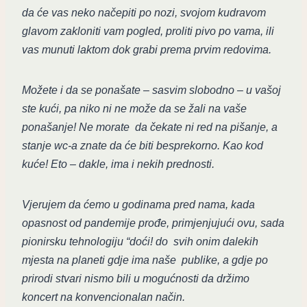
da će vas neko načepiti po nozi, svojom kudravom
glavom zakloniti vam pogled, proliti pivo po vama, ili
vas munuti laktom dok grabi prema prvim redovima.
Možete i da se ponašate – sasvim slobodno – u vašoj
ste kući, pa niko ni ne može da se žali na vaše
ponašanje! Ne morate da čekate ni red na pišanje, a
stanje wc-a znate da će biti besprekorno. Kao kod
kuće! Eto – dakle, ima i nekih prednosti.
Vjerujem da ćemo u godinama pred nama, kada
opasnost od pandemije prođe, primjenjujući ovu, sada
pionirsku tehnologiju “doći! do svih onim dalekih
mjesta na planeti gdje ima naše publike, a gdje po
prirodi stvari nismo bili u mogućnosti da držimo
koncert na konvencionalan način.