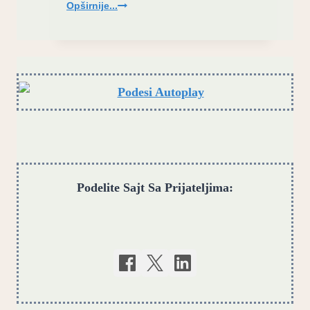
Seme
Opširnije...
je
bačeno!
Bend
Nula
objavio
novi
video
singl
Podelite Sajt Sa Prijateljima: