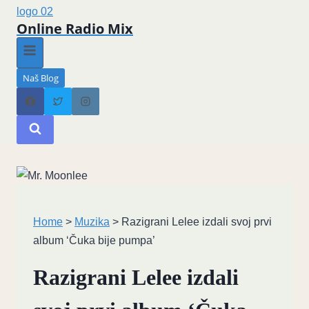
Online Radio Mix
Naš Blog
Home
>
Muzika
>
Razigrani Lelee izdali svoj prvi
album ‘Čuka bije pumpa’
Razigrani Lelee izdali