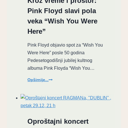
Kroz vreme i prostor:
BODY
Pink Floyd slavi pola
COUNT
–
veka “Wish You Were
Merciless
Here”
Pink Floyd objavio spot za “Wish You
Were Here” posle 50 godina
Pedesetogodišnji jubilej kultnog
albuma Pink Floyda “Wish You…
Kroz
Opširnije...
vreme
i
prostor:
Pink
Floyd
slavi
Oproštajni koncert
pola