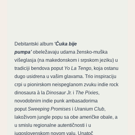
Debitantski album
‘Čuka bije
pumpa’
obeležavaju udarna žensko-muška
višeglasja (na makedonskom i srpskom jeziku) u
tradiciji bendova poput
Yo La Tengo
, koja ostanu
dugo usidrena u vašim glavama. Trio inspiraciju
crpi u pionirskom neispeglanom zvuku indie rock
dinosaura à la
Dinosaur Jr.
i
The Pixies
,
novodobnim indie punk ambasadorima
poput
Sweeping Promises
i
Uranium Club
,
lakoživom jungle popu sa obe američke obale, a
u smislu regionalne autentičnosti i u
jugoslovenskom novom valu. Unatoč