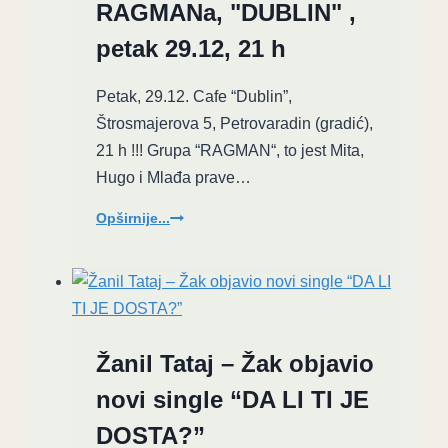
RAGMANa, "DUBLIN" ,
veka
“Wish
petak 29.12, 21 h
You
Were
Petak, 29.12. Cafe “Dublin”,
Here”
Štrosmajerova 5, Petrovaradin (gradić),
21 h !!! Grupa “RAGMAN“, to jest Mita,
Hugo i Mlađa prave…
Oproštajni
Opširnije...
koncert
RAGMANa,
"DUBLIN"
,
petak
29.12,
Žanil Tataj – Žak objavio
21
novi single “DA LI TI JE
h
DOSTA?”