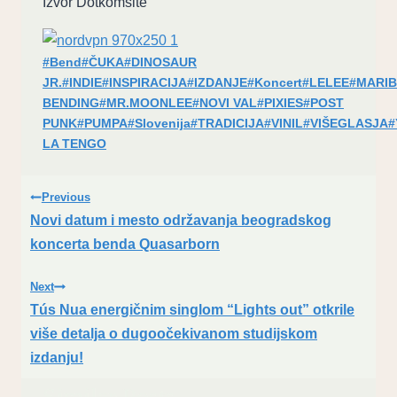
Izvor Dotkomsite
Post
#
Bend
#
ČUKA
#
DINOSAUR
Tags:
JR.
#
INDIE
#
INSPIRACIJA
#
IZDANJE
#
Koncert
#
LELEE
#
MARI
BENDING
#
MR.MOONLEE
#
NOVI VAL
#
PIXIES
#
POST
PUNK
#
PUMPA
#
Slovenija
#
TRADICIJA
#
VINIL
#
VIŠEGLASJA
#
LA TENGO
Post
Previous
Novi datum i mesto održavanja beogradskog
navigation
koncerta benda Quasarborn
Next
Tús Nua energičnim singlom “Lights out” otkrile
više detalja o dugoočekivanom studijskom
izdanju!
Similar Posts