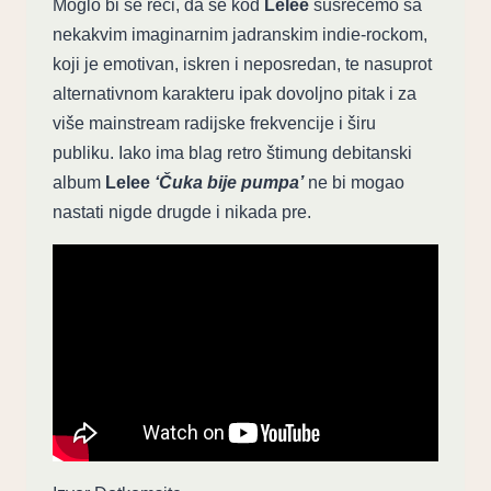
Moglo bi se reći, da se kod
Lelee
susrećemo sa
nekakvim imaginarnim jadranskim indie-rockom,
koji je emotivan, iskren i neposredan, te nasuprot
alternativnom karakteru ipak dovoljno pitak i za
više mainstream radijske frekvencije i širu
publiku. Iako ima blag retro štimung debitanski
album
Lelee
‘Čuka bije pumpa’
ne bi mogao
nastati nigde drugde i nikada pre.