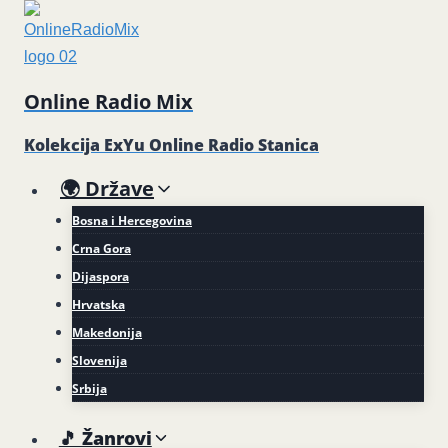
Skip
to
content
Online Radio Mix
Kolekcija ExYu Online Radio Stanica
🌍 Države
Bosna i Hercegovina
Crna Gora
Dijaspora
Hrvatska
Makedonija
Slovenija
Srbija
🎵 Žanrovi