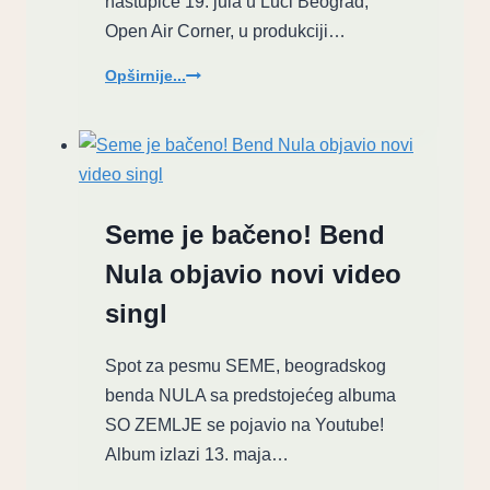
nastupiće 19. jula u Luci Beograd,
Open Air Corner, u produkciji…
Pioniri
Opširnije...
elektronske
muzike
Kraftwerk
stižu
u
Beograd
Seme je bačeno! Bend
Nula objavio novi video
singl
Spot za pesmu SEME, beogradskog
benda NULA sa predstojećeg albuma
SO ZEMLJE se pojavio na Youtube!
Album izlazi 13. maja…