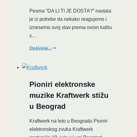
Pesma “DA LI TI JE DOSTA?” nastala
je iz potrebe da nekako reagujemo i
iznesemo svoj stav prema ovom ludilu
s…
Žanil
Opširnije...
Tataj
–
Žak
objavio
Pioniri elektronske
novi
single
muzike Kraftwerk stižu
“DA
LI
u Beograd
TI
JE
Kraftwerk na leto u Beogradu Pioniri
DOSTA?”
elektronskog zvuka Kraftwerk