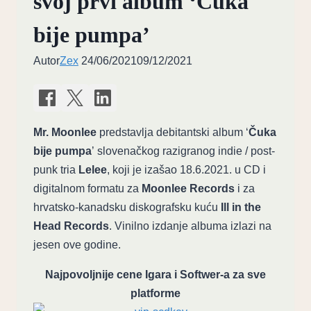
svoj prvi album ‘Čuka
bije pumpa’
Autor
Zex
24/06/2021
09/12/2021
Mr. Moonlee
predstavlja debitantski album ‘
Čuka
bije pumpa
’ slovenačkog razigranog indie / post-
punk tria
Lelee
, koji je izašao 18.6.2021. u CD i
digitalnom formatu za
Moonlee Records
i za
hrvatsko-kanadsku diskografsku kuću
Ill in the
Head Records
. Vinilno izdanje albuma izlazi na
jesen ove godine.
Najpovoljnije cene Igara i Softwer-a za sve
platforme