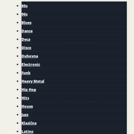
80s
90s
Blues
Dance
Deca
Disco
Duhovna
Electronic
Funk
Heavy Metal
Hip Hop
Hits
House
Jazz
Klasična
Latino