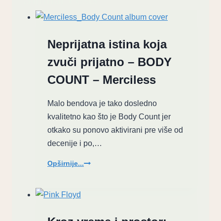
Neprijatna istina koja
zvuči prijatno – BODY
COUNT – Merciless
Malo bendova je tako dosledno
kvalitetno kao što je Body Count jer
otkako su ponovo aktivirani pre više od
decenije i po,…
Neprijatna
Opširnije...
istina
koja
zvuči
prijatno
–