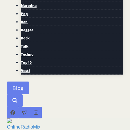
Narodna
Pop
Rap
Reggae
Rock
Talk
Techno
Top40
Vesti
Blog