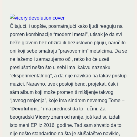
Čitajući, i uopšte, posmatrajući kako ljudi reaguju na
pomen kombinacije “moderni metal”, utisak je da svi
beže glavom bez obzira ili bezuslovno pljuju, naročito
oni koji sebe smatraju “pravovernim” metalcima. Da se
ne lažemo i zamazujemo oči, retko ko će uzeti i
preslušati nešto što u sebi ima ikakvu naznaku
“eksperimentalnog”, a da nije navikao na takav pristup
muzici. Naravno, uvek postoji bend, projekat, čak i
sâm album koji može promeniti mišljenje takvog
“javnog mnjenja”, koje ima sindrom nevernog Tome –
“
Devolution..
.” ima prednost da to i učini. Za
beogradski
Vicery
znam od ranije, još kad su izdali
istoimeni EP iz 2016. godine. Tad sam shvatio da to
nije nešto standardno na šta je slušalaštvo naviklo,