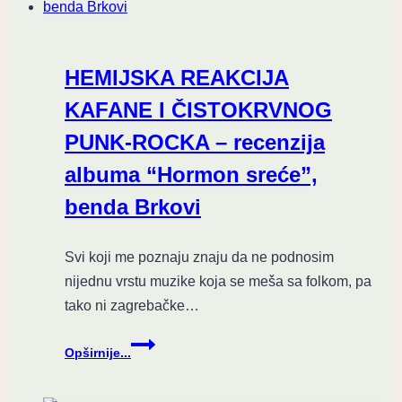
CLEARWATER
REVIVAL
HEMIJSKA REAKCIJA
KAFANE I ČISTOKRVNOG
PUNK-ROCKA – recenzija
albuma “Hormon sreće”,
benda Brkovi
Svi koji me poznaju znaju da ne podnosim
nijednu vrstu muzike koja se meša sa folkom, pa
tako ni zagrebačke…
HEMIJSKA
Opširnije...
REAKCIJA
KAFANE