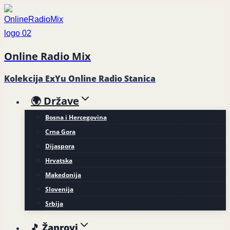
Skip
to
content
Online Radio Mix
Kolekcija ExYu Online Radio Stanica
🌍 Države
Bosna i Hercegovina
Crna Gora
Dijaspora
Hrvatska
Makedonija
Slovenija
Srbija
🎵 Žanrovi