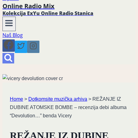
Online Radio Mix
Kolekcija ExYu Online Radio Stanica
Naš Blog
Home
>
Dotkomsite muzička arhiva
>
REŽANJE IZ
DUBINE ATOMSKE BOMBE – recenzija debi albuma
“Devolution…” benda Vicery
REŽANJE IZ DUBINE