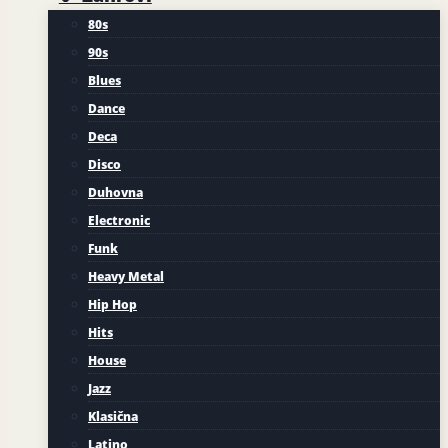
80s
90s
Blues
Dance
Deca
Disco
Duhovna
Electronic
Funk
Heavy Metal
Hip Hop
Hits
House
Jazz
Klasična
Latino