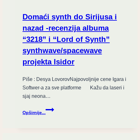
"
The
Domaći synth do Sirijusa i
Sea"&
Naxatras
nazad -recenzija albuma
–
“3218” i “Lord of Synth”
"III"
synthwave/spacewave
projekta Isidor
Piše : Desya LovorovNajpovoljnije cene Igara i
Softwer-a za sve platforme Kažu da laseri i
sjaj neona…
Domaći
Opširnije...
synth
do
Sirijusa
i