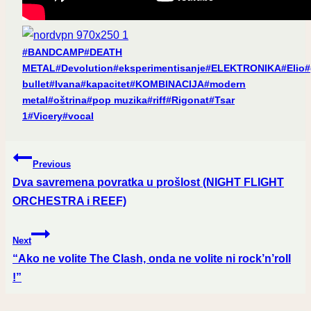
Post
#
BANDCAMP
#
DEATH
Tags:
METAL
#
Devolution
#
eksperimentisanje
#
ELEKTRONIKA
#
Elio
#
bullet
#
Ivana
#
kapacitet
#
KOMBINACIJA
#
modern
metal
#
oštrina
#
pop muzika
#
riff
#
Rigonat
#
Tsar
1
#
Vicery
#
vocal
Post
Previous
navigation
Dva savremena povratka u prošlost (NIGHT FLIGHT
ORCHESTRA i REEF)
Next
“Ako ne volite The Clash, onda ne volite ni rock’n’roll
!”