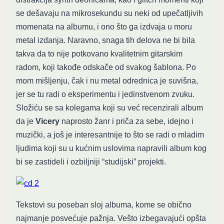
se dešavaju na mikrosekundu su neki od upečatljivih
momenata na albumu, i ono što ga izdvaja u moru
metal izdanja. Naravno, snaga tih delova ne bi bila
takva da to nije potkovano kvalitetnim gitarskim
radom, koji takođe odskače od svakog šablona. Po
mom mišljenju, čak i nu metal odrednica je suvišna,
jer se tu radi o eksperimentu i jedinstvenom zvuku.
Složiću se sa kolegama koji su već recenzirali album
da je
Vicery
naprosto žanr i priča za sebe, idejno i
muzički, a još je interesantnije to što se radi o mladim
ljudima koji su u kućnim uslovima napravili album kog
bi se zastideli i ozbiljniji “studijski” projekti.
Tekstovi su poseban sloj albuma, kome se obično
najmanje posvećuje pažnja. Vešto izbegavajući opšta