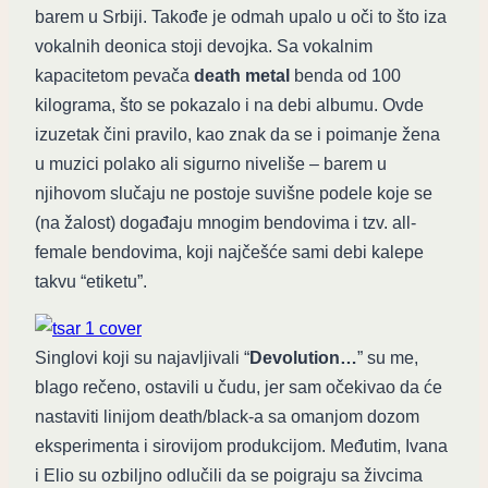
barem u Srbiji. Takođe je odmah upalo u oči to što iza
vokalnih deonica stoji devojka. Sa vokalnim
kapacitetom pevača
death metal
benda od 100
kilograma, što se pokazalo i na debi albumu. Ovde
izuzetak čini pravilo, kao znak da se i poimanje žena
u muzici polako ali sigurno niveliše – barem u
njihovom slučaju ne postoje suvišne podele koje se
(na žalost) događaju mnogim bendovima i tzv. all-
female bendovima, koji najčešće sami debi kalepe
takvu “etiketu”.
Singlovi koji su najavljivali “
Devolution…
” su me,
blago rečeno, ostavili u čudu, jer sam očekivao da će
nastaviti linijom death/black-a sa omanjom dozom
eksperimenta i sirovijom produkcijom. Međutim, Ivana
i Elio su ozbiljno odlučili da se poigraju sa živcima