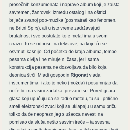
prosečnih konzumenata i naprave album koji je zaista
savremen, žanrovski između ostalog i na oštrici
brijača zvanoj pop-muzika (posmatrati kao fenomen,
ne Britni Spirs), ali u isto vreme zadržavajući
brutalnost i sve postulate koje metal ima u svom
izrazu. To se odnosi i na tekstove, na koje ću se
osvrnuti kasnije. Od početka do kraja albuma, tempo
pesama divlja i ne miruje ni časa, jer i sama
konstrukcija pesama ne dozvoljava da bilo koja
deonica štrči. Mladi gospodin
Rigonat
vlada
instrumentima, i ako je neko (možda) i posumnjao da
neće biti na visini zadatka, prevario se. Pored gitara i
glasa koji upućuju da se radi o metalu, tu su i prilično
smeli elektronski zvuci koji se uklapaju u samu priču
toliko da će neopreznijeg slušaoca navesti na
pomisao da sluša nešto sasvim treće – ta svesna
distrakcija synth deonicama, kao i glitch momenti koji