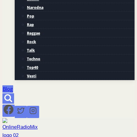
Narodna
Pop
Rap
Reggae
Rock
Talk
Techno
Top40
Vesti
Blog