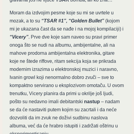
Moram da izdvojim pesme koje su mi se uvrtele u
mozak, a to su
“TSAR #1”, “Golden Bullet”
(kojom
mi je ukazana čast da se nađe i na mojoj kompilaciji) i
“Vicery”
. Prve dve koje sam naveo su pravi primer
onoga što se nudi na albumu, ambijentalne, ali na
mahove prodorna ambijentalna elektronika, gitare
koje ne štede riffove, ritam sekcija koja se prikrada
modernim izrazima u elektronskoj muzici i naravno,
Ivanin growl koji nenormalno dobro zvuči – sve to
kompaktno servirano u eksplozivom omotaču. U ovom
trenutku, Vicery planira da primi u okrilje još ljudi,
pošto su nedavno imali debitantski
nastup
– nadam
se da će nastaviti putem kojim su zacrtali i da neće
dozvoliti da im zvuk ne doživi sudbinu naslova
albuma, već da će hrabro istupiti i zadržati oštrinu u
eksperimentisanju.