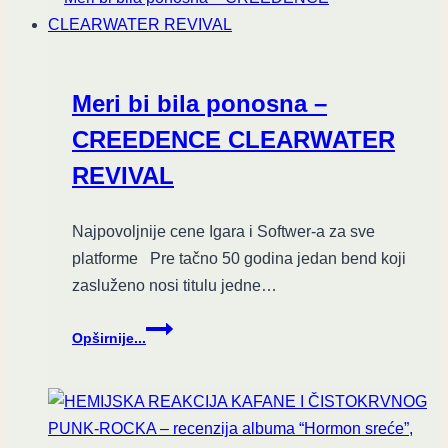
“Ustaj!”
Meri bi bila ponosna –
CREEDENCE CLEARWATER
REVIVAL
Najpovoljnije cene Igara i Softwer-a za sve
platforme Pre tačno 50 godina jedan bend koji
zasluženo nosi titulu jedne…
Meri
Opširnije...
bi
bila
ponosna
–
CREEDENCE