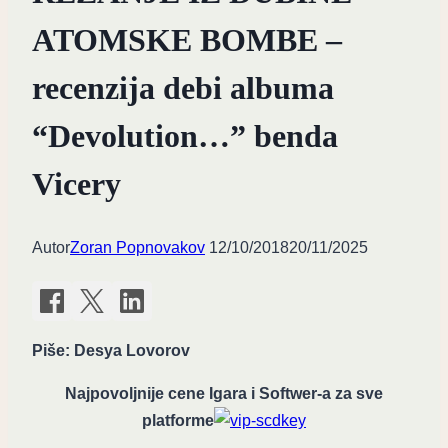
ATOMSKE BOMBE –
recenzija debi albuma
“Devolution…” benda
Vicery
Autor
Zoran Popnovakov
12/10/2018
20/11/2025
Piše: Desya Lovorov
Najpovoljnije cene Igara i Softwer-a za sve
platforme