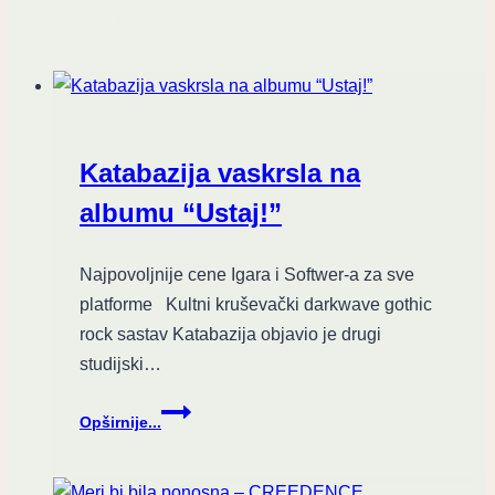
Similar Posts
Katabazija vaskrsla na
albumu “Ustaj!”
Najpovoljnije cene Igara i Softwer-a za sve
platforme Kultni kruševački darkwave gothic
rock sastav Katabazija objavio je drugi
studijski…
Katabazija
Opširnije...
vaskrsla
na
albumu