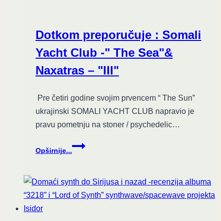
kraterima
(SLEEP
–
Dotkom preporučuje : Somali
“The
Sciences”
Yacht Club -" The Sea"&
recenzija)
Naxatras – "III"
Pre četiri godine svojim prvencem “ The Sun”
ukrajinski SOMALI YACHT CLUB napravio je
pravu pometnju na stoner / psychedelic…
Dotkom
Opširnije...
preporučuje
:
Somali
Yacht
Club
-