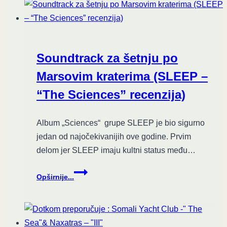
I
ČISTOKRVNOG
PUNK-
ROCKA
–
Soundtrack za šetnju po
recenzija
albuma
Marsovim kraterima (SLEEP –
“Hormon
“The Sciences” recenzija)
sreće”,
benda
Brkovi
Album „Sciences“ grupe SLEEP je bio sigurno
jedan od najočekivanijih ove godine. Prvim
delom jer SLEEP imaju kultni status među…
Soundtrack
Opširnije...
za
šetnju
po
Marsovim