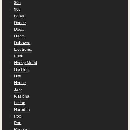
80s
90s
Blues
Dance
Deca
Disco
Duhovna
Electronic
Funk
Heavy Metal
Hip Hop
Hits
House
Jazz
Klasična
Latino
Narodna
Pop
Rap
Reggae