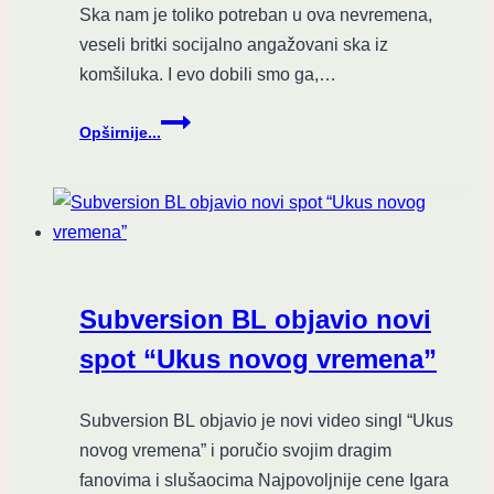
Ska nam je toliko potreban u ova nevremena,
veseli britki socijalno angažovani ska iz
komšiluka. I evo dobili smo ga,…
Recenzija
Opširnije...
albuma
„Vesela
zemlja
medija“
benda
Mamurlook
Subversion BL objavio novi
spot “Ukus novog vremena”
Subversion BL objavio je novi video singl “Ukus
novog vremena” i poručio svojim dragim
fanovima i slušaocima Najpovoljnije cene Igara