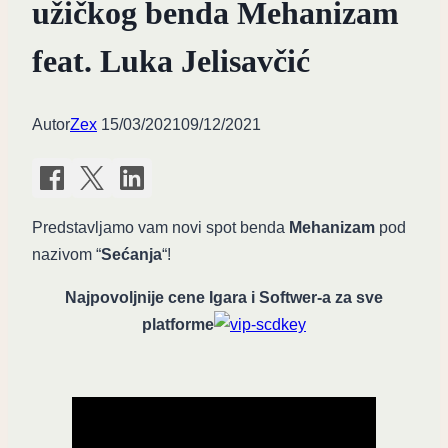
užičkog benda Mehanizam
feat. Luka Jelisavčić
Autor
Zex
15/03/2021
09/12/2021
Predstavljamo vam novi spot benda
Mehanizam
pod
nazivom “
Sećanja
“!
Najpovoljnije cene Igara i Softwer-a za sve
platforme