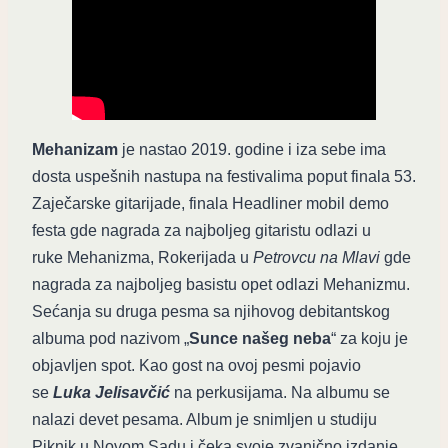
Mehanizam
je nastao 2019. godine i iza sebe ima
dosta uspešnih nastupa na festivalima poput finala 53.
Zaječarske gitarijade, finala Headliner mobil demo
festa gde nagrada za najboljeg gitaristu odlazi u
ruke Mehanizma, Rokerijada u
Petrovcu na Mlavi
gde
nagrada za najboljeg basistu opet odlazi Mehanizmu.
Sećanja su druga pesma sa njihovog debitantskog
albuma pod nazivom „
Sunce našeg neba
“ za koju je
objavljen spot. Kao gost na ovoj pesmi pojavio
se
Luka Jelisavčić
na perkusijama. Na albumu se
nalazi devet pesama. Album je snimljen u studiju
Piknik u Novom Sadu i čeka svoje zvanično izdanje,