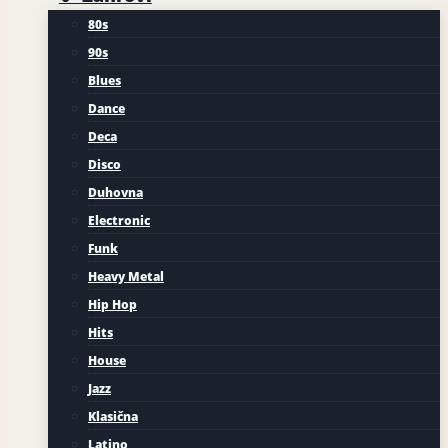
80s
90s
Blues
Dance
Deca
Disco
Duhovna
Electronic
Funk
Heavy Metal
Hip Hop
Hits
House
Jazz
Klasična
Latino