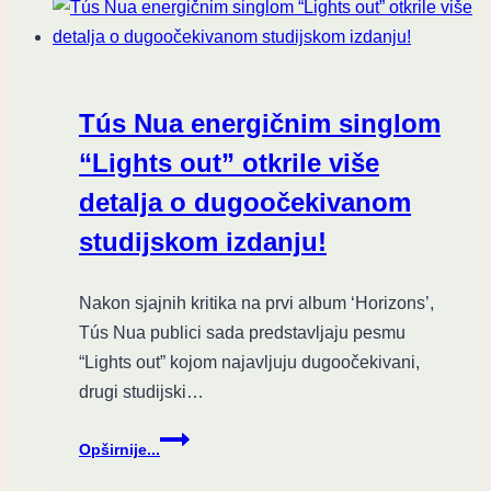
singl
novog
projekta
DEADRAIL
Tús Nua energičnim singlom
“Lights out” otkrile više
detalja o dugoočekivanom
studijskom izdanju!
Nakon sjajnih kritika na prvi album ‘Horizons’,
Tús Nua publici sada predstavljaju pesmu
“Lights out” kojom najavljuju dugoočekivani,
drugi studijski…
Tús
Opširnije...
Nua
energičnim