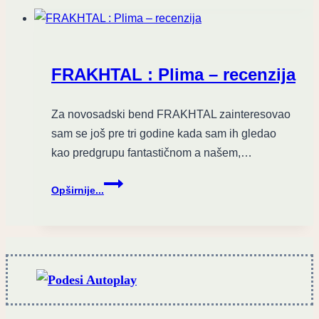
singlom
“Lights
out”
otkrile
FRAKHTAL : Plima – recenzija
više
detalja
o
Za novosadski bend FRAKHTAL zainteresovao
dugoočekivanom
sam se još pre tri godine kada sam ih gledao
studijskom
kao predgrupu fantastičnom a našem,…
izdanju!
FRAKHTAL
Opširnije...
:
Plima
–
recenzija