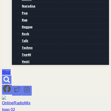
Narodna
Pop
Rap
Reggae
Rock
Talk
Techno
Top40
Vesti
Blog