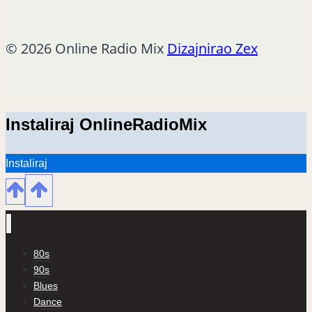
© 2026 Online Radio Mix
Dizajnirao Zex
Instaliraj OnlineRadioMix
Instaliraj
80s
90s
Blues
Dance