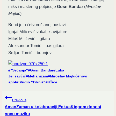
miks i mastering potpisuje
Gosn Bandar
(
Miroslav
Majkić
).
Bend je u četvoročlanoj postavi:
Ignjat Milićević vokal, klavijature
Miloš Milićević – gitara
Aleksandar Tomić – bas gitara
Srdjan Tomić – bubnjevi
Post
#
"Sećanja"
#
Gosn Bandar
#
Luka
Tags:
Jelisavčić
#
Mehanizam
#
Miroslav Majkić
#
novi
spot
#
Studio "Piknik"
#
Užice
Post
Previous
navigation
AmanZaman u kolaboraciji FokusKingom donosi
novu muziku