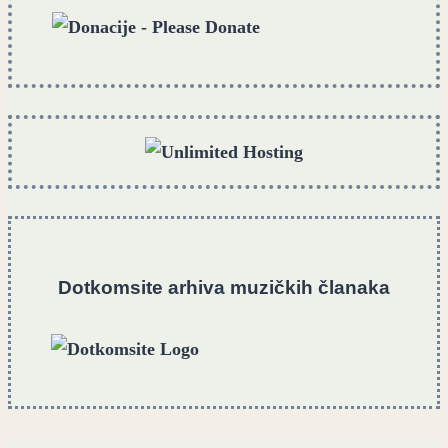
Dotkomsite
a
rhiva muzičkih članaka