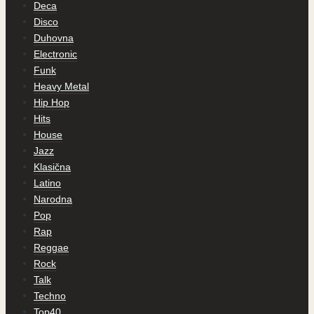
Deca
Disco
Duhovna
Electronic
Funk
Heavy Metal
Hip Hop
Hits
House
Jazz
Klasična
Latino
Narodna
Pop
Rap
Reggae
Rock
Talk
Techno
Top40