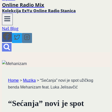
Online Radio Mix
Kolekcija ExYu Online Radio Stanica
Naš Blog
Home
>
Muzika
>
“Sećanja” novi je spot užičkog
benda Mehanizam feat. Luka Jelisavčić
“Sećanja” novi je spot