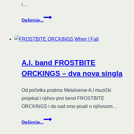
i…
Subversion
Opširnije...
BL
objavio
novi
spot
“Ukus
novog
A.I. band FROSTBITE
vremena”
ORCKINGS – dva nova singla
Od početka pratimo Metalverse A.I muzički
projekat i njihov prvi bend FROSTBITE
ORCKINGS i do sad smo pisali o njihovom…
A.I.
Opširnije...
band
FROSTBITE