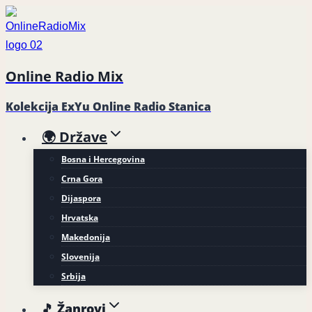
Skip
to
content
Online Radio Mix
Kolekcija ExYu Online Radio Stanica
🌍 Države
Bosna i Hercegovina
Crna Gora
Dijaspora
Hrvatska
Makedonija
Slovenija
Srbija
🎵 Žanrovi