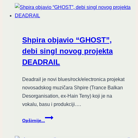
ORCKINGS
–
dva
nova
singla
Shpira objavio “GHOST”,
debi singl novog projekta
DEADRAIL
Deadrail je novi blues/rock/electronica projekat
novosadskog muzičara Shpire (Trance Balkan
Desorganisation, ex-Hain Teny) koji je na
vokalu, basu i produkciji….
Shpira
Opširnije...
objavio
“GHOST”,
debi