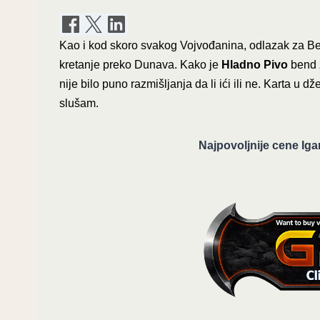
Kao i kod skoro svakog Vojvođanina, odlazak za Be
kretanje preko Dunava. Kako je
Hladno Pivo
bend z
nije bilo puno razmišljanja da li ići ili ne. Karta u d
slušam.
Najpovoljnije cene Iga