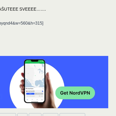
ZAŠUTEEE SVEEEE…….
Xhbyqnd4&w=560&h=315]