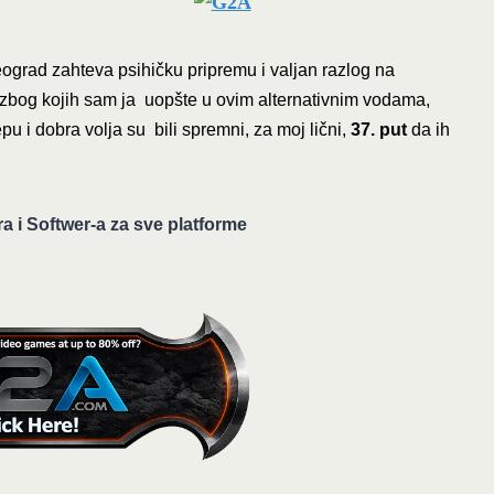
ograd zahteva psihičku pripremu i valjan razlog na
bog kojih sam ja uopšte u ovim alternativnim vodama,
žepu i dobra volja su bili spremni, za moj lični,
37. put
da ih
ra i Softwer-a za sve platforme