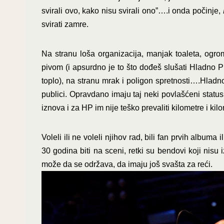
svirali ovo, kako nisu svirali ono”….i onda počinje,
svirati zamre.
Na stranu loša organizacija, manjak toaleta, ogr
pivom (i apsurdno je to što dođeš slušati Hladno P
toplo), na stranu mrak i poligon spretnosti….Hladno
publici. Opravdano imaju taj neki povlašćeni status 
iznova i za HP im nije teško prevaliti kilometre i kil
Voleli ili ne voleli njihov rad, bili fan prvih albuma 
30 godina biti na sceni, retki su bendovi koji nisu
može da se održava, da imaju još svašta za reći.