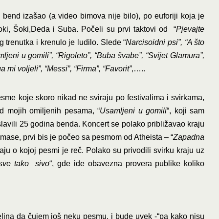
end izašao (a video bimova nije bilo), po euforiji koja je
oki, Šoki,Deda i Suba. Počeli su prvi taktovi od “
Pjevajte
og trenutka i krenulo je ludilo. Slede “
Narcisoidni psi”, “A što
ljeni u gomili”, “Rigoleto”, “Buba švabe”, “Svijet Glamura”,
 mi voljeli”, “Messi”, “Firma”, “Favorit”
,…..
sme koje skoro nikad ne sviraju po festivalima i svirkama,
d mojih omiljenih pesama, “
Usamljeni u gomili
“, koji sam
slavili 25 godina benda. Koncert se polako približavao kraju
e mase, prvi bis je počeo sa pesmom od Atheista – “
Zapadna
ju o kojoj pesmi je reč. Polako su privodili svirku kraju uz
 sve tako sivo
“, gde ide obavezna provera publike koliko
eljna da čujem još neku pesmu, i bude uvek -“pa kako nisu