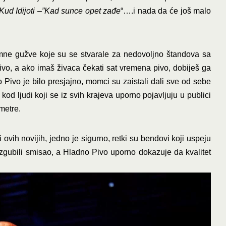
Kud Idijoti –”Kad sunce opet zađe
“….i nada da će još malo
omne gužve koje su se stvarale za nedovoljno štandova sa
ivo, a ako imaš živaca čekati sat vremena pivo, dobiješ ga
 Pivo je bilo presjajno, momci su zaistali dali sve od sebe
kod ljudi koji se iz svih krajeva uporno pojavljuju u publici
ometre.
ili ovih novijih, jedno je sigurno, retki su bendovi koji uspeju
 izgubili smisao, a Hladno Pivo uporno dokazuje da kvalitet