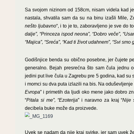
Sa svojom nizinom od 158cm, nisam videla kad je b
nastala, shvatila sam da su na binu izašli Mile, Z
nešto ljubavno
“, i to je to, zaboravljeno je sve do t
dalje”, “Princeza ispod neona”, “Dobro veče”, “Usam
“Majica”, “Sreća”, “Kad ti život udahnem”, “Svi smo ga
Godišnjice benda su obično posebne, jer čujete pe
generalno. Bejah presrećna što sam čula jednu o
jedini put live čula u Zagrebu pre 5 godina, kad su 
i momci su dva puta izlazili na bis. Na oduševljenj
Evropa
” i primetih da ljudi oko mene jako dobro zna
“
Pitala si me”, “Ezoterija
” i naravno za kraj “
Nije
decibela buke može da proizvede.
Uvek se nadam da nije kraj svirke, jer sam uvek ž