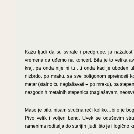
Kažu ljudi da su svirale i predgrupe, ja nažalos
vremena da uđemo na koncert. Bila je to velika av
kraj, pa onda nije ni tu….i onda kad je uboden u
nizbrdo, po mraku, sa sve poligonom spretnosti k
metar (stalno ću naglašavati – po mraku), pa stepeni
nezgodnih metalnih stepenica (naglašavam, neosve
Mase je bilo, nisam stručna reći koliko…bilo je b
Pivo velik i voljen bend. Uvek se oduševim stru
ramenima roditelja do starijih ljudi, što je i logičn