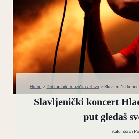
Home
>
Dotkomsite muzička arhiva
>
Slavljenički konce
Slavljenički koncert Hlad
put gledaš sv
Autor
Zoran P