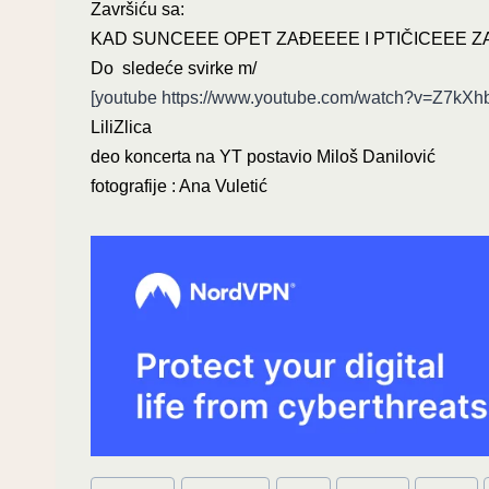
Završiću sa:
KAD SUNCEEE OPET ZAĐEEEE I PTIČICEEE 
Do sledeće svirke m/
[youtube https://www.youtube.com/watch?v=Z7k
LiliZlica
deo koncerta na YT postavio Miloš Danilović
fotografije : Ana Vuletić
Post