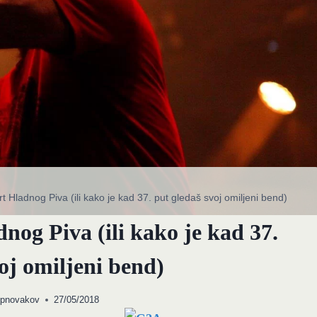
rt Hladnog Piva (ili kako je kad 37. put gledaš svoj omiljeni bend)
nog Piva (ili kako je kad 37.
oj omiljeni bend)
opnovakov
27/05/2018