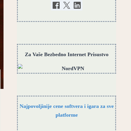
Za Vaše Bezbedno Internet Prisustvo
Najpovoljinije cene softvera i igara za sve
platforme