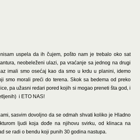
t nisam uspela da ih čujem, pošto nam je trebalo oko sat
antura, neobeleženi ulazi, pa vraćanje sa jednog na drugi
laz imali smo osećaj kao da smo u krdu u planini, idemo
oji smo morali preći do terena. Skok sa bedema od preko
ce, pa užasni redari pored kojih si mogao preneti šta god, i
tljenih) i ETO NAS!
ogami, sasvim dovoljno da se odmah shvati koliko je Hladno
kturom ljudi koja dođe na njihovu svirku, od klinaca na
o kad se radi o bendu koji punih 30 godina nastupa.