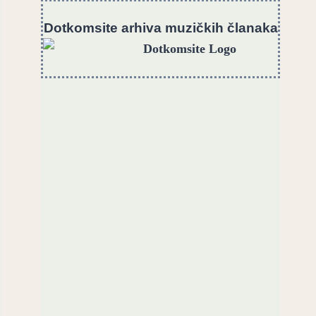
Dotkomsite
a
rhiva muzičkih članaka