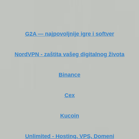
G2A — najpovoljnije igre i softver
NordVPN - zaštita vašeg digitalnog života
Binance
Cex
Kucoin
Unlimited - Hosting, VPS, Domeni