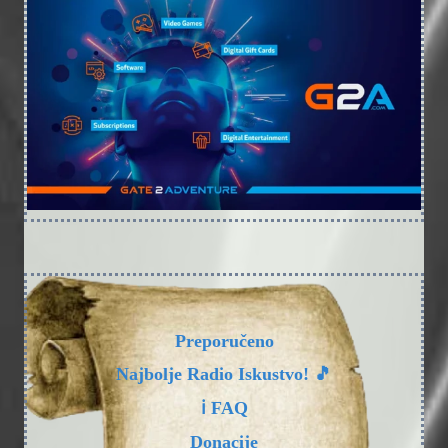
Preporučeno
Najbolje Radio Iskustvo! 🎵
ℹ️ FAQ
Donacije