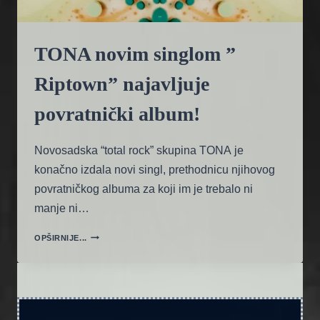
TONA novim singlom ”
Riptown” najavljuje
povratnički album!
Novosadska “total rock” skupina TONA je
konačno izdala novi singl, prethodnicu njihovog
povratničkog albuma za koji im je trebalo ni
manje ni…
TONA
OPŠIRNIJE...
NOVIM
SINGLOM
”
RIPTOWN”
NAJAVLJUJE
POVRATNIČKI