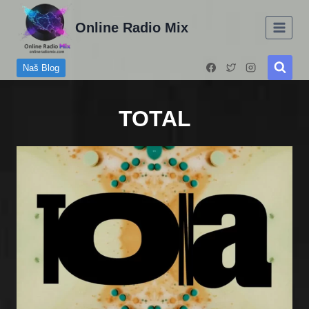
Skip
Online Radio Mix
to
content
Naš Blog
TOTAL