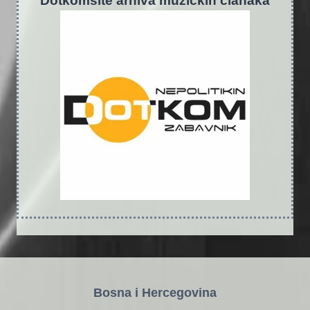
Dotkomsite
a
rhiva muzičkih članaka
Bosna i Hercegovina