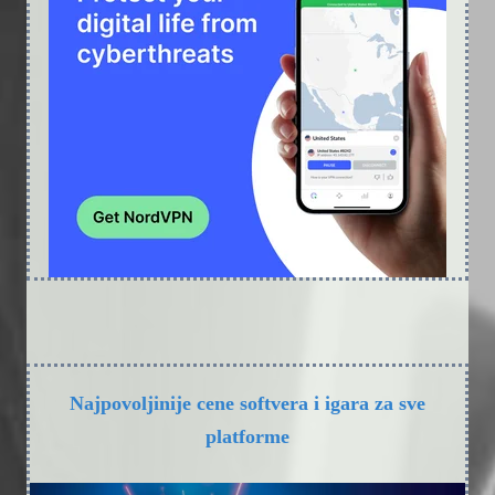
Najpovoljinije cene softvera i igara za sve
platforme