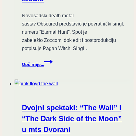
Novosadski death metal
sastav Obscured predstavio je povratnički singl,
numeru “Eternal Hunt”. Spot je
zabeležio Zoxcom, dok edit i postprodukciju
potpisuje Pagan Witch. Singl…
Obscured
Opširnije...
singlom
“Eteranl
Hunt”
najavljuje
ulazak
u
Dvojni spektakl: “The Wall” i
studio
“The Dark Side of the Moon”
u mts Dvorani