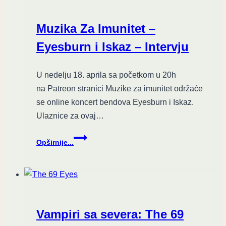
Muzika Za Imunitet –
Eyesburn i Iskaz – Intervju
U nedelju 18. aprila sa početkom u 20h
na Patreon stranici Muzike za imunitet održaće
se online koncert bendova Eyesburn i Iskaz.
Ulaznice za ovaj…
Muzika
Opširnije...
Za
Imunitet
–
Eyesburn
i
Iskaz
Vampiri sa severa: The 69
–