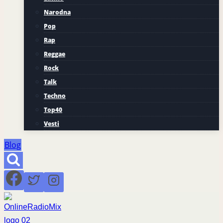
Narodna
Pop
Rap
Reggae
Rock
Talk
Techno
Top40
Vesti
Blog