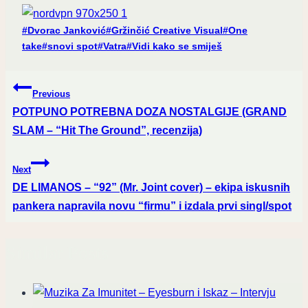
Post
#
Dvorac Janković
#
Gržinčić Creative Visual
#
One
Tags:
take
#
snovi spot
#
Vatra
#
Vidi kako se smiješ
Post
Previous
navigation
POTPUNO POTREBNA DOZA NOSTALGIJE (GRAND
SLAM – “Hit The Ground”, recenzija)
Next
DE LIMANOS – “92” (Mr. Joint cover) – ekipa iskusnih
pankera napravila novu “firmu” i izdala prvi singl/spot
Similar Posts