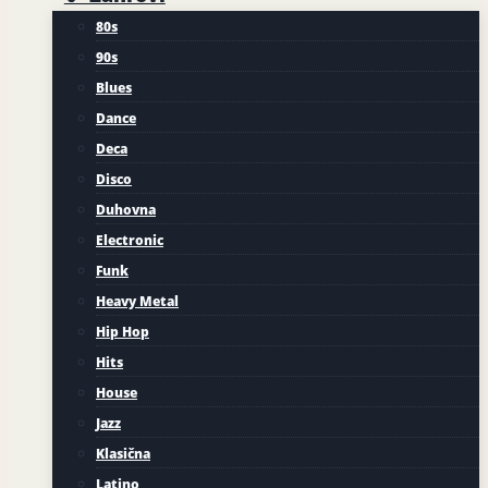
80s
90s
Blues
Dance
Deca
Disco
Duhovna
Electronic
Funk
Heavy Metal
Hip Hop
Hits
House
Jazz
Klasična
Latino