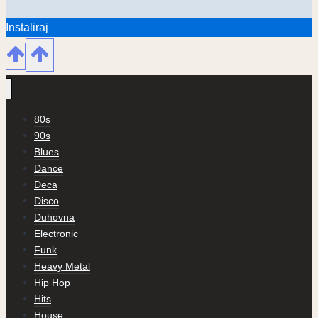
Instaliraj
80s
90s
Blues
Dance
Deca
Disco
Duhovna
Electronic
Funk
Heavy Metal
Hip Hop
Hits
House