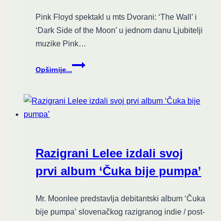
Pink Floyd spektakl u mts Dvorani: ‘The Wall’ i
‘Dark Side of the Moon’ u jednom danu Ljubitelji
muzike Pink…
Dvojni
Opširnije...
spektakl:
“The
Wall”
i
“The
Dark
Side
Razigrani Lelee izdali svoj
of
the
prvi album ‘Čuka bije pumpa’
Moon”
u
Mr. Moonlee predstavlja debitantski album ‘Čuka
mts
Dvorani
bije pumpa’ slovenačkog razigranog indie / post-