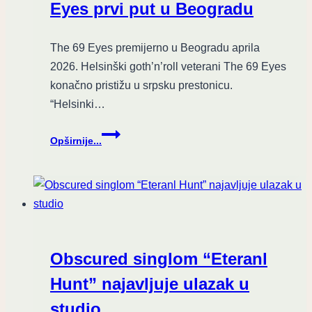
Intervju
Eyes prvi put u Beogradu
The 69 Eyes premijerno u Beogradu aprila
2026. Helsinški goth’n’roll veterani The 69 Eyes
konačno pristižu u srpsku prestonicu.
“Helsinki…
Vampiri
Opširnije...
sa
severa:
The
69
Eyes
prvi
put
Obscured singlom “Eteranl
u
Beogradu
Hunt” najavljuje ulazak u
studio