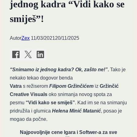
jednog kadra “Vidi kako se
smiješ”!
Autor
Zex
11/03/2021
20/11/2025
“Snimamo iz jednog kadra? Ok, zašto ne!”
.
Tako je
nekako tekao dogovor benda
Vatra
s režiserom
Filipom Gržinčićem
iz
Gržinčić
Creative Visuals
oko snimanja novog spota za
pesmu
“Vidi kako se smiješ”
. Kad im se na snimanju
pridružila i glumica
Helena Minić Matanić
, posao je
mogao da počne.
Najpovoljnije cene Igara i Softwer-a za sve