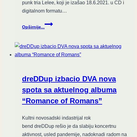
punk tria Lelee, koji je izašao 18.6.2021. u CD i
digitalnom formatu…
Razigrani
Opširnije...
Lelee
izdali
svoj
prvi
album
‘Čuka
bije
dreDDup izbacio DVA nova
pumpa’
spota sa aktuelnog albuma
“Romance of Romans”
Kultni novosadski indastrijal rok
bend dreDDup rešio je da slabiju koncertnu
aktivnost, usled pandemije, nadoknadi radom na