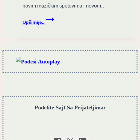
novim muzičkim spotovima i novom…
dreDDup
Opširnije...
izbacio
DVA
nova
spota
sa
aktuelnog
albuma
“Romance
of
Romans”
Podelite Sajt Sa Prijateljima: