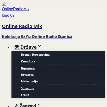
Skip
to
content
Online Radio Mix
Kolekcija ExYu Online Radio Stanica
🌍 Države
Bosna i Hercegovina
Crna Gora
Dijaspora
Hrvatska
Makedonija
Slovenija
Srbija
🎵 Žanrovi