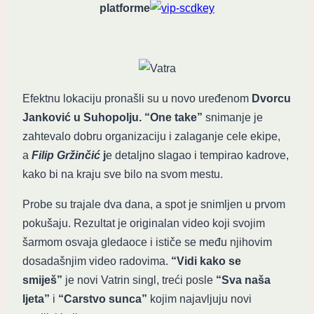
platforme
Efektnu lokaciju pronašli su u novo uređenom
Dvorcu
Janković u Suhopolju. “One take”
snimanje je
zahtevalo dobru organizaciju i zalaganje cele ekipe,
a
Filip Gržinčić
j
e detaljno slagao i tempirao kadrove,
kako bi na kraju sve bilo na svom mestu.
Probe su trajale dva dana, a spot je snimljen u prvom
pokušaju. Rezultat je originalan video koji svojim
šarmom osvaja gledaoce i ističe se među njihovim
dosadašnjim video radovima.
“Vidi kako se
smiješ”
je novi Vatrin singl, treći posle
“Sva naša
ljeta”
i
“Carstvo sunca”
kojim najavljuju novi