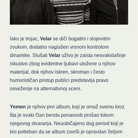
Iako je trojac,
Velar
se diči bogatim i slojevitim
zvukom, dodatno naglašen vrsnom kontrolom
dinamike. Slušati
Velar
uživo je zaista nesvakidašnje
iskustvo zbog evidentne ljubavi uložene u njihov
materijal, dok njihov iskren, skroman i često
humorističan pristup publici predstavlja pravo
osveženje na alternativnoj sceni.
Yemen
je njihov prvi album, koji je omaž svemu kroz
šta je svaki član benda ponaosob prošao tokom
njegovog stvaranja. Neuobičajeno dug period koji je
bio potreban da se album završi je opravdan željom