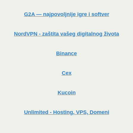
G2A — najpovoljnije igre i softver
NordVPN - zaštita vašeg digitalnog života
Binance
Cex
Kucoin
Unlimited - Hosting, VPS, Domeni