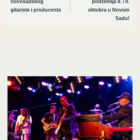
novosadskog
podzemlja 8. i 9.
gitariste i producenta
oktobra u Novom
Sadu!
Similar Posts