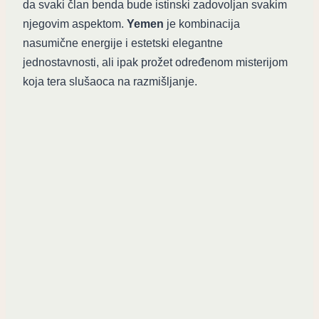
da svaki član benda bude istinski zadovoljan svakim
njegovim aspektom.
Yemen
je kombinacija
nasumične energije i estetski elegantne
jednostavnosti, ali ipak prožet određenom misterijom
koja tera slušaoca na razmišljanje.