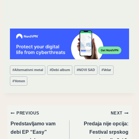
Post
#
Alternativni metal
#
Debi album
#
NOVI SAD
#
Velar
Tags:
#
Yemen
Post
PREVIOUS
NEXT
navigation
Predstavljamo vam
Predaja nije opcija:
debi EP “Easy”
Festival srpskog