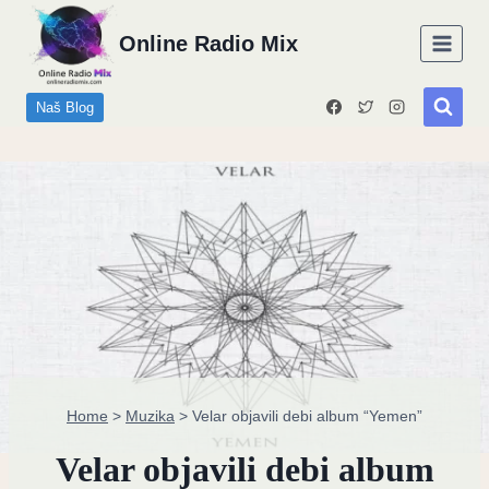
Skip
Online Radio Mix
to
content
Naš Blog
Home
>
Muzika
>
Velar objavili debi album “Yemen”
Velar objavili debi album