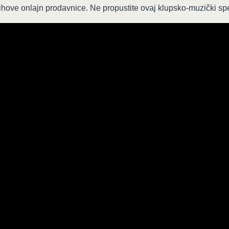
jihove onlajn prodavnice. Ne propustite ovaj klupsko‐muzički spe