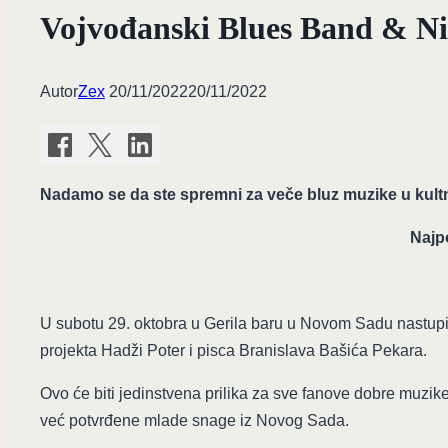
Vojvođanski Blues Band & Ni
Autor
Zex
20/11/2022
20/11/2022
Nadamo se da ste spremni za veče bluz muzike u ku
Najpo
U subotu 29. oktobra u Gerila baru u Novom Sadu nastupi
projekta Hadži Poter i pisca Branislava Bašića Pekara.
Ovo će biti jedinstvena prilika za sve fanove dobre muzik
već potvrđene mlade snage iz Novog Sada.