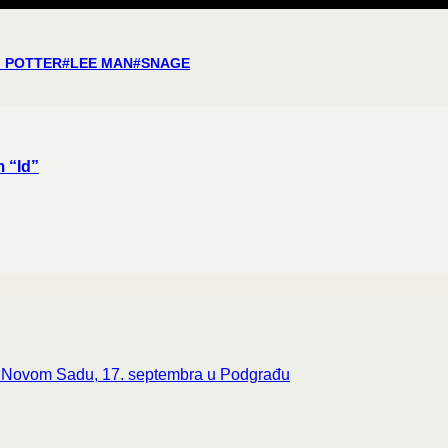
I POTTER
#
LEE MAN
#
SNAGE
 “Id”