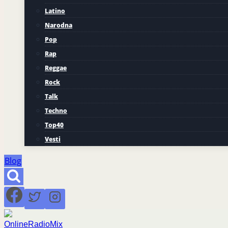
Latino
Narodna
Pop
Rap
Reggae
Rock
Talk
Techno
Top40
Vesti
Blog