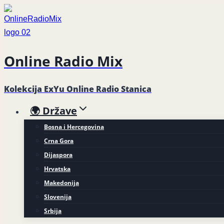
Skip
to
content
Online Radio Mix
Kolekcija ExYu Online Radio Stanica
🌍 Države
Bosna i Hercegovina
Crna Gora
Dijaspora
Hrvatska
Makedonija
Slovenija
Srbija