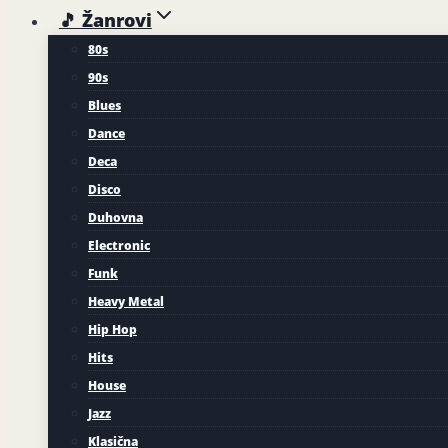
🎵 Žanrovi
80s
90s
Blues
Dance
Deca
Disco
Duhovna
Electronic
Funk
Heavy Metal
Hip Hop
Hits
House
Jazz
Klasična