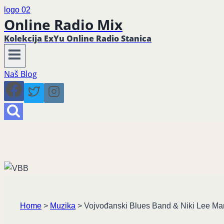
Online Radio Mix
Kolekcija ExYu Online Radio Stanica
Naš Blog
Home
>
Muzika
>
Vojvođanski Blues Band & Niki Lee Man