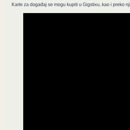
Karte za događaj se mogu kupiti u Gigstixu, kao i preko n