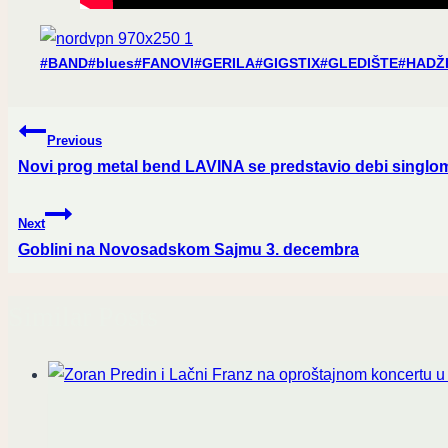
Post
#
BAND
#
blues
#
FANOVI
#
GERILA
#
GIGSTIX
#
GLEDIŠTE
#
HADŽ
Tags:
Post
Previous
navigation
Novi prog metal bend LAVINA se predstavio debi singlom
Next
Goblini na Novosadskom Sajmu 3. decembra
Similar Posts