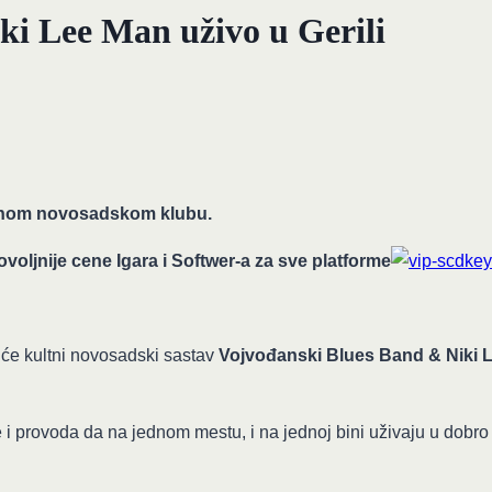
ki Lee Man uživo u Gerili
ltnom novosadskom klubu.
voljnije cene Igara i Softwer-a za sve platforme
će kultni novosadski sastav
Vojvođanski Blues Band & Niki 
e i provoda da na jednom mestu, i na jednoj bini uživaju u dobr