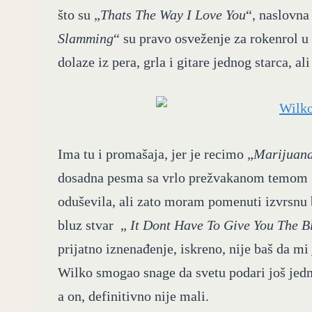
što su „
Thats The Way I Love You
“, naslovna
Slamming
“ su pravo osveženje za rokenrol u 
dolaze iz pera, grla i gitare jednog starca, ali
Ima tu i promašaja, jer je recimo „
Marijuan
dosadna pesma sa vrlo prežvakanom temom , 
oduševila, ali zato moram pomenuti izvrsnu b
bluz stvar „
It Dont Have To Give You The B
prijatno iznenađenje, iskreno, nije baš da mi
Wilko smogao snage da svetu podari još jednu 
a on, definitivno nije mali.