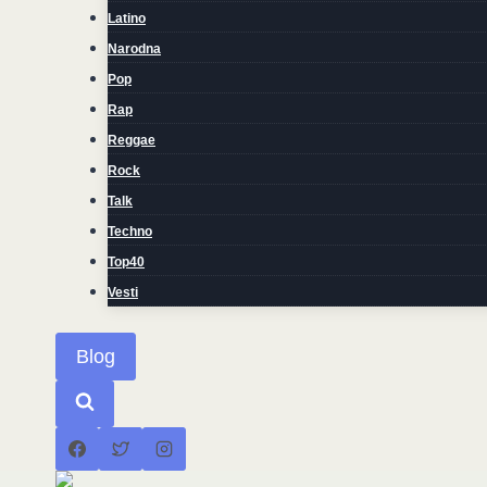
Latino
Narodna
Pop
Rap
Reggae
Rock
Talk
Techno
Top40
Vesti
Blog