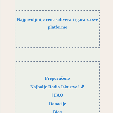
Najpovoljinije cene softvera i igara za sve
platforme
Preporučeno
Najbolje Radio Iskustvo! 🎵
ℹ️ FAQ
Donacije
Blog