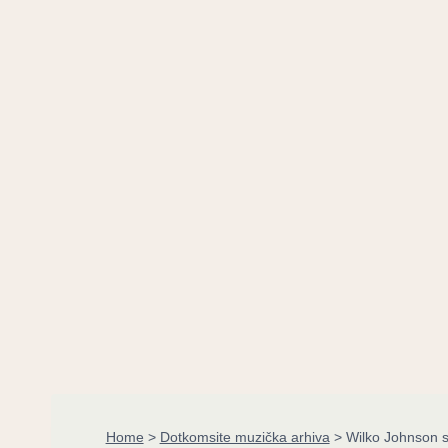
Home
>
Dotkomsite muzička arhiva
>
Wilko Johnson se