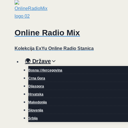
Skip
to
content
Online Radio Mix
Kolekcija ExYu Online Radio Stanica
🌍 Države
Bosna i Hercegovina
Crna Gora
Dijaspora
Hrvatska
Makedonija
Slovenija
Srbija