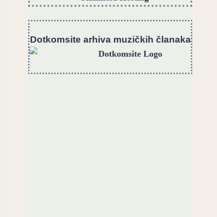
Dotkomsite
a
rhiva muzičkih članaka