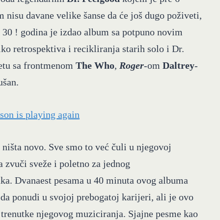
 nisu davane velike šanse da će još dugo poživeti,
le 30 ! godina je izdao album sa potpuno novim
retrospektiva i recikliranja starih solo i Dr.
uetu sa frontmenom
The Who
,
Roger
-om
Daltrey
-
ušan.
ništa novo. Sve smo to već čuli u njegovoj
ča zvuči sveže i poletno za jednog
raka. Dvanaest pesama u 40 minuta ovog albuma
a ponudi u svojoj prebogatoj karijeri, ali je ovo
trenutke njegovog muziciranja. Sjajne pesme kao