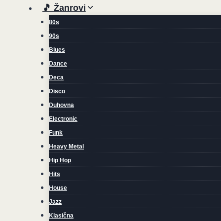
🎵 Žanrovi
80s
90s
Blues
Dance
Deca
Disco
Duhovna
Electronic
Funk
Heavy Metal
Hip Hop
Hits
House
Jazz
Klasična