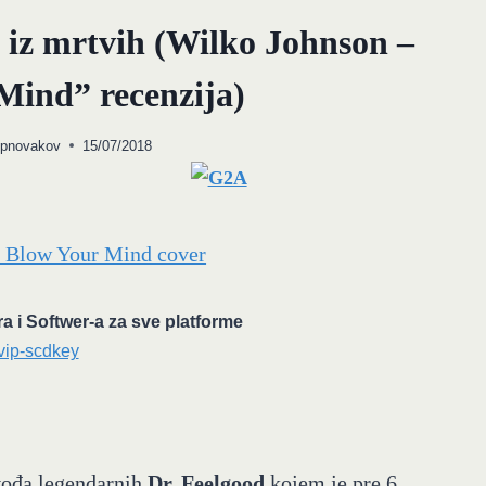
 iz mrtvih (Wilko Johnson –
Mind” recenzija)
opnovakov
15/07/2018
ra i Softwer-a za sve platforme
 vođa legendarnih
Dr. Feelgood
kojem je pre 6