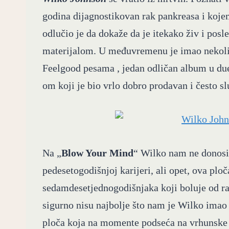
godina dijagnostikovan rak pankreasa i kojem
odlučio je da dokaže da je itekako živ i pos
materijalom. U međuvremenu je imao nekoliko 
Feelgood pesama , jedan odličan album u d
om koji je bio vrlo dobro prodavan i često sl
Na „
Blow Your Mind
“ Wilko nam ne donosi 
pedesetogodišnjoj karijeri, ali opet, ova plo
sedamdesetjednogodišnjaka koji boluje od 
sigurno nisu najbolje što nam je Wilko imao d
ploča koja na momente podseća na vrhunske 