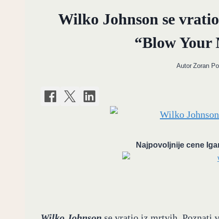
Wilko Johnson se vratio
“Blow Your 
Autor
Zoran P
Najpovoljnije cene Iga
Wilko Johnson
se vratio iz mrtvih. Poznati