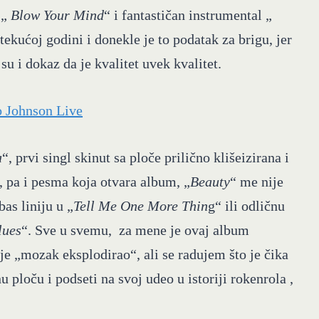
 „
Blow Your Mind
“ i fantastičan instrumental „
tekućoj godini i donekle je to podatak za brigu, jer
 su i dokaz da je kvalitet uvek kvalitet.
a
“, prvi singl skinut sa ploče prilično klišeizirana i
pa i pesma koja otvara album, „
Beauty
“ me nije
as liniju u „
Tell Me One More Thin
g“ ili odličnu
lues
“. Sve u svemu, za mene je ovaj album
 je „mozak eksplodirao“, ali se radujem što je čika
ploču i podseti na svoj udeo u istoriji rokenrola ,