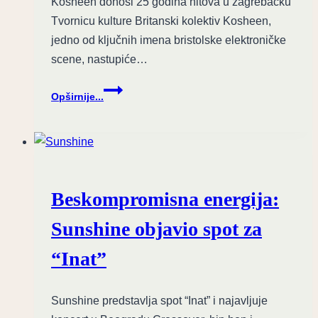
Kosheen donosi 25 godina hitova u zagrebačku
Tvornicu kulture Britanski kolektiv Kosheen,
jedno od ključnih imena bristolske elektroničke
scene, nastupiće…
Bristolski
Opširnije...
breakbeat:
Kosheen
dolaze
u
Tvornicu
kulture
Beskompromisna energija:
Sunshine objavio spot za
“Inat”
Sunshine predstavlja spot “Inat” i najavljuje