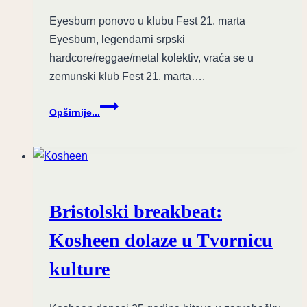
Eyesburn ponovo u klubu Fest 21. marta
Eyesburn, legendarni srpski
hardcore/reggae/metal kolektiv, vraća se u
zemunski klub Fest 21. marta….
Povratak
Opširnije...
u
Fest:
Eyesburn
slave
35
godina
Bristolski breakbeat:
kultnog
kluba
Kosheen dolaze u Tvornicu
kulture