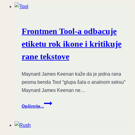
klubu:
Alternativni
rok
za
Frontmen Tool-a odbacuje
petak
13.
etiketu rok ikone i kritikuje
februar
rane tekstove
Maynard James Keenan kaže da je jedna rana
pesma benda Tool “glupa šala o analnom seksu”
Maynard James Keenan ne…
Frontmen
Opširnije...
Tool-
a
odbacuje
etiketu