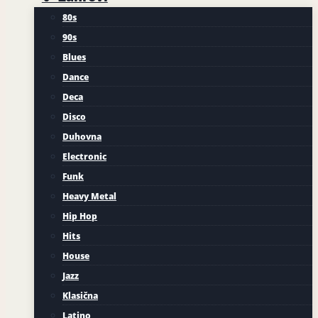
80s
90s
Blues
Dance
Deca
Disco
Duhovna
Electronic
Funk
Heavy Metal
Hip Hop
Hits
House
Jazz
Klasična
Latino