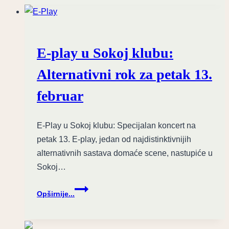
vetrom
uz
lice’:
Legendarni
E-play u Sokoj klubu:
EKV
album
Alternativni rok za petak 13.
u
remasterizovanom
februar
izdanju
E-Play u Sokoj klubu: Specijalan koncert na
petak 13. E-play, jedan od najdistinktivnijih
alternativnih sastava domaće scene, nastupiće u
Sokoj…
E-
Opširnije...
play
u
Sokoj