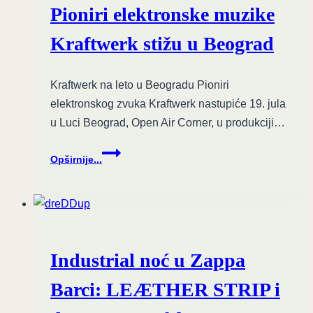
moguća
Pioniri elektronske muzike
nakon
turneje
Kraftwerk stižu u Beograd
Kraftwerk na leto u Beogradu Pioniri
elektronskog zvuka Kraftwerk nastupiće 19. jula
u Luci Beograd, Open Air Corner, u produkciji…
Pioniri
Opširnije...
elektronske
muzike
Kraftwerk
stižu
u
Beograd
Industrial noć u Zappa
Barci: LEÆTHER STRIP i