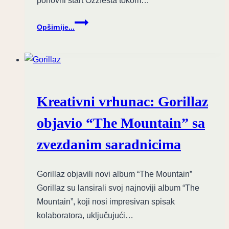
ponovni start Ozzfesta tokom…
Povratak
Opširnije...
legende:
Sharon
Osbourne
potvrđuje
Ozzfest
2027
Kreativni vrhunac: Gorillaz
objavio “The Mountain” sa
zvezdanim saradnicima
Gorillaz objavili novi album “The Mountain”
Gorillaz su lansirali svoj najnoviji album “The
Mountain”, koji nosi impresivan spisak
kolaboratora, uključujući…