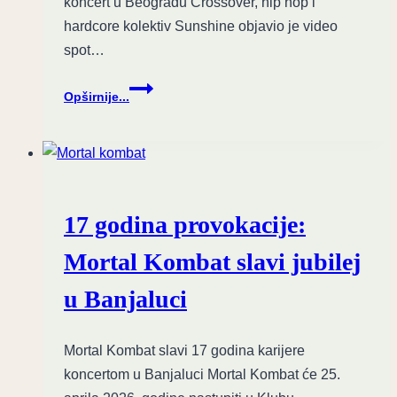
koncert u Beogradu Crossover, hip hop i
hardcore kolektiv Sunshine objavio je video
spot…
Beskompromisna
Opširnije...
energija:
Sunshine
objavio
spot
za
“Inat”
17 godina provokacije:
Mortal Kombat slavi jubilej
u Banjaluci
Mortal Kombat slavi 17 godina karijere
koncertom u Banjaluci Mortal Kombat će 25.