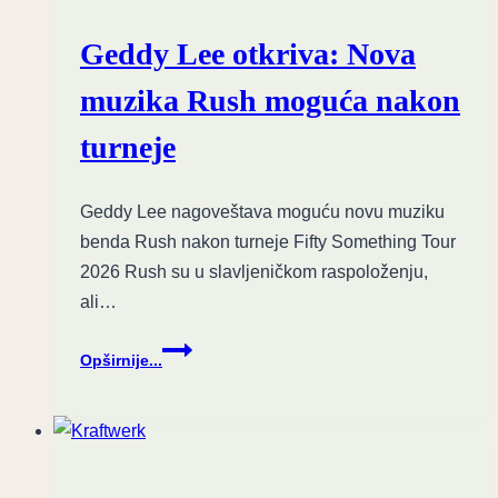
rok
ikone
Geddy Lee otkriva: Nova
i
kritikuje
muzika Rush moguća nakon
rane
tekstove
turneje
Geddy Lee nagoveštava moguću novu muziku
benda Rush nakon turneje Fifty Something Tour
2026 Rush su u slavljeničkom raspoloženju,
ali…
Geddy
Opširnije...
Lee
otkriva:
Nova
muzika
Rush