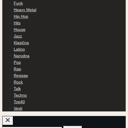
Funk
Heavy Metal
Hip Hop
Hits
House
Jazz
Klasična
Latino
Narodna
Pop
Rap
Reggae
Rock
Talk
Techno
Top40
Vesti