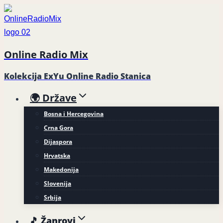
Skip
to
content
Online Radio Mix
Kolekcija ExYu Online Radio Stanica
🌍 Države
Bosna i Hercegovina
Crna Gora
Dijaspora
Hrvatska
Makedonija
Slovenija
Srbija
🎵 Žanrovi