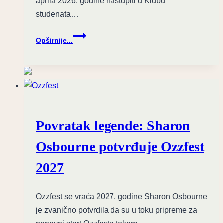
aprila 2026. godine nastupiti u Klubu
studenata…
17
Opširnije...
godina
provokacije:
Mortal
Kombat
slavi
jubilej
u
Povratak legende: Sharon
Banjaluci
Osbourne potvrđuje Ozzfest
2027
Ozzfest se vraća 2027. godine Sharon Osbourne
je zvanično potvrdila da su u toku pripreme za