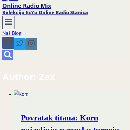
Online Radio Mix
Kolekcija ExYu Online Radio Stanica
Naš Blog
Author: Zex
Povratak titana: Korn
najavljuju evropsku turneju