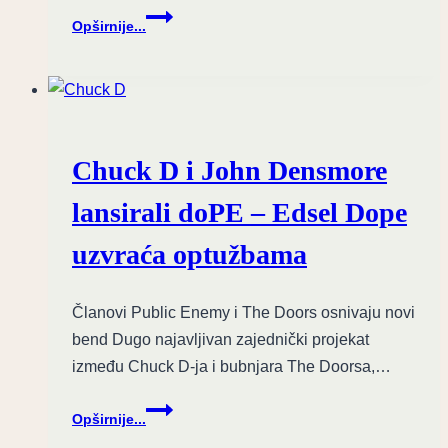
Kreativni
Opširnije...
vrhunac:
Gorillaz
objavio
“The
Mountain”
sa
Chuck D i John Densmore
zvezdanim
saradnicima
lansirali doPE – Edsel Dope
uzvraća optužbama
Članovi Public Enemy i The Doors osnivaju novi
bend Dugo najavljivan zajednički projekat
između Chuck D-ja i bubnjara The Doorsa,…
Chuck
Opširnije...
D