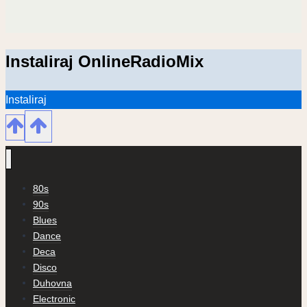
Instaliraj OnlineRadioMix
Instaliraj
80s
90s
Blues
Dance
Deca
Disco
Duhovna
Electronic