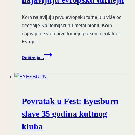
Korn najavljuju prvu evropsku turneju u više od
decenije Kalifornijski nu-metal pioniri Korn
najavljuju svoju prvu turneju po kontinentalnoj
Evropi…
Povratak
Opširnije...
titana:
Korn
najavljuju
evropsku
turneju
Povratak u Fest: Eyesburn
slave 35 godina kultnog
kluba