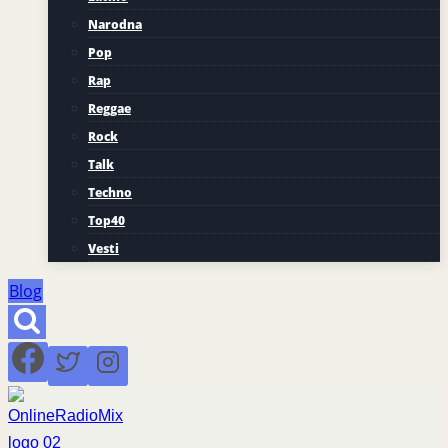
Narodna
Pop
Rap
Reggae
Rock
Talk
Techno
Top40
Vesti
Blog