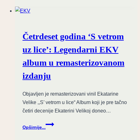
i
John
Densmore
lansirali
doPE
Četrdeset godina ‘S vetrom
–
Edsel
uz lice’: Legendarni EKV
Dope
uzvraća
album u remasterizovanom
optužbama
izdanju
Objavljen je remasterizovani vinil Ekatarine
Velike ,,S’ vetrom u lice“ Album koji je pre tačno
četiri decenije Ekaterini Velikoj doneo…
Četrdeset
Opširnije...
godina
‘S