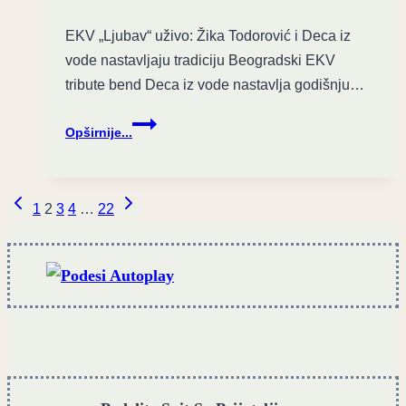
EKV „Ljubav“ uživo: Žika Todorović i Deca iz
vode nastavljaju tradiciju Beogradski EKV
tribute bend Deca iz vode nastavlja godišnju…
Ljubav
Opširnije...
u
Zappi:
Deca
Page
Previous
Next
iz
1
2
3
4
…
22
vode
Page
Page
navigation
i
Žika
Todorović
slave
EKV
nasleđe