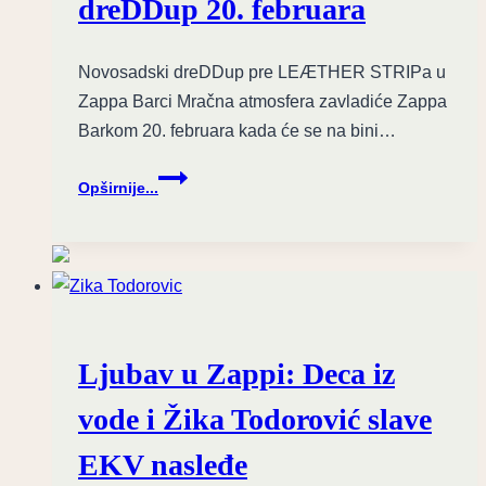
dreDDup 20. februara
Novosadski dreDDup pre LEÆTHER STRIPa u
Zappa Barci Mračna atmosfera zavladiće Zappa
Barkom 20. februara kada će se na bini…
Industrial
Opširnije...
noć
u
Zappa
Barci:
LEÆTHER
STRIP
i
Ljubav u Zappi: Deca iz
dreDDup
20.
vode i Žika Todorović slave
februara
EKV nasleđe