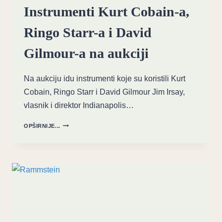
Instrumenti Kurt Cobain-a,
Ringo Starr-a i David
Gilmour-a na aukciji
Na aukciju idu instrumenti koje su koristili Kurt
Cobain, Ringo Starr i David Gilmour Jim Irsay,
vlasnik i direktor Indianapolis…
INSTRUMENTI
OPŠIRNIJE...
KURT
COBAIN-
A,
RINGO
STARR-
A
I
DAVID
GILMOUR-
A