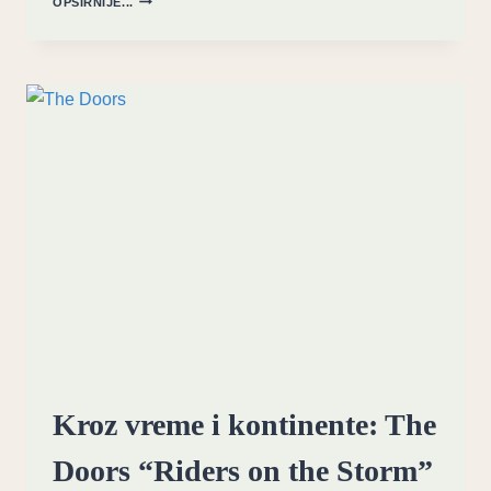
OPŠIRNIJE...
ARHIVE:
RAMMSTEIN-
OVA
VATRENA
DOMINACIJA
NA
PINKPOP
FESTIVALU
2016
Kroz vreme i kontinente: The
Doors “Riders on the Storm”