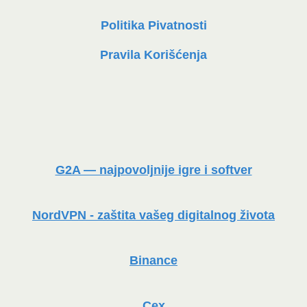
Politika Pivatnosti
Pravila Korišćenja
G2A — najpovoljnije igre i softver
NordVPN - zaštita vašeg digitalnog života
Binance
Cex