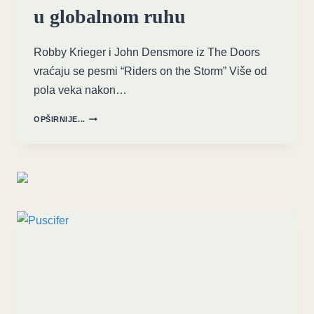
u globalnom ruhu
Robby Krieger i John Densmore iz The Doors
vraćaju se pesmi “Riders on the Storm” Više od
pola veka nakon…
KROZ
OPŠIRNIJE...
VREME
I
KONTINENTE:
THE
DOORS
“RIDERS
ON
THE
STORM”
U
GLOBALNOM
RUHU