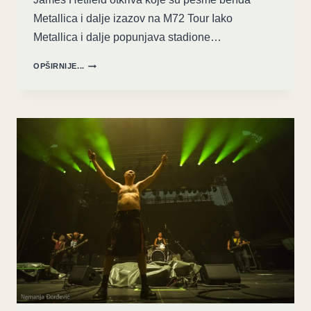
Metallica i dalje izazov na M72 Tour Iako
Metallica i dalje popunjava stadione…
GRANICE
OPŠIRNIJE...
IZDRŽLJIVOSTI:
HETFIELD
OTKRIVA
KOJE
METALLICA
PESME
GA
I
DALJE
IZAZIVAJU