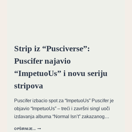
Strip iz “Pusciverse”:
Puscifer najavio
“ImpetuoUs” i novu seriju
stripova
Puscifer izbacio spot za “ImpetuoUs” Puscifer je
objavio “ImpetuoUs” – treći i završni singl uoči
izdavanja albuma “Normal Isn’t” zakazanog…
STRIP
OPŠIRNIJE...