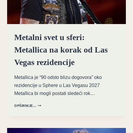
Metalni svet u sferi:
Metallica na korak od Las
Vegas rezidencije
Metallica je “90 odsto blizu dogovora” oko
rezidencije u Sphere u Las Vegasu 2027
Metallica bi mogli postati sledeći rok…
METALNI
OPŠIRNIJE...
SVET
U
SFERI:
METALLICA
NA