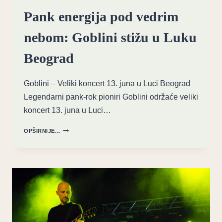
Pank energija pod vedrim
nebom: Goblini stižu u Luku
Beograd
Goblini – Veliki koncert 13. juna u Luci Beograd
Legendarni pank-rok pioniri Goblini održaće veliki
koncert 13. juna u Luci…
PANK
OPŠIRNIJE...
ENERGIJA
POD
VEDRIM
NEBOM:
GOBLINI
STIŽU
U
LUKU
BEOGRAD