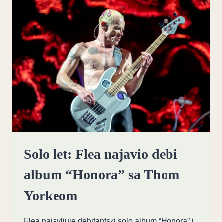
EMOTIVNU
ZRELOST
NA
“RELIANCE”
Solo let: Flea najavio debi
album “Honora” sa Thom
Yorkeom
Flea najavljuje debitantski solo album “Honora” i