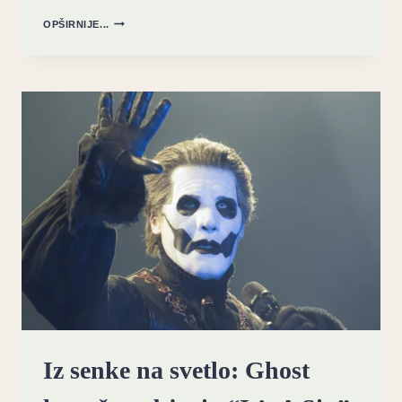
UTOČIŠTE
OPŠIRNIJE...
TIŠINE:
MOBY
NAJAVLJUJE
“FUTURE
QUIET”
SA
REIMAGINED
VERZIJOM
STRANGER
THINGS
HITA
Iz senke na svetlo: Ghost