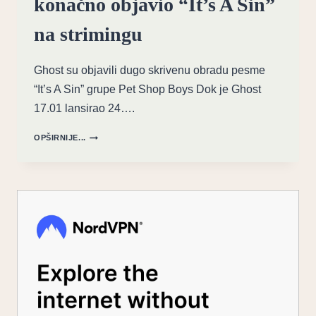
konačno objavio “It’s A Sin”
na strimingu
Ghost su objavili dugo skrivenu obradu pesme
“It’s A Sin” grupe Pet Shop Boys Dok je Ghost
17.01 lansirao 24….
IZ
OPŠIRNIJE...
SENKE
NA
SVETLO:
GHOST
KONAČNO
OBJAVIO
“IT’S
A
SIN”
NA
STRIMINGU