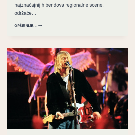
najznačajnijih bendova regionalne scene,
održaće…
MOSTARSKI
OPŠIRNIJE...
FENOMEN:
ZOSTER
STIŽE
U
MTS
DVORANU
SA
NOVIM
PESMAMA