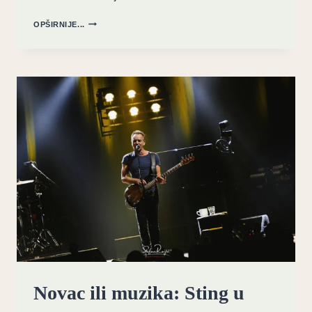
SENKE
OPŠIRNIJE...
PROŠLOSTI:
MICHAEL
JACKSON
TUŽBA
OPET
AKTUELNA
Novac ili muzika: Sting u