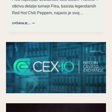
otkriva detalje turneje Flea, basista legendarnih
Red Hot Chili Peppers, najavio je svoj…
SOLO
OPŠIRNIJE...
LET:
FLEA
NAJAVIO
DEBI
ALBUM
“HONORA”
SA
THOM
YORKEOM