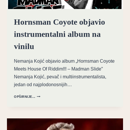
Hornsman Coyote objavio
instrumentalni album na
vinilu
Nemanja Kojić objavio album „Hornsman Coyote
Meets House Of Riddim!!! – Madman Slide”
Nemanja Kojić, pevač i multiinstrumentalista,
jedan od najplodonosnijih…
HORNSMAN
OPŠIRNIJE...
COYOTE
OBJAVIO
INSTRUMENTALNI
ALBUM
NA
VINILU