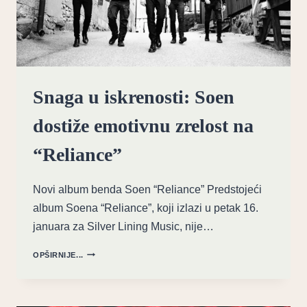
Snaga u iskrenosti: Soen
dostiže emotivnu zrelost na
“Reliance”
Novi album benda Soen “Reliance” Predstojeći
album Soena “Reliance”, koji izlazi u petak 16.
januara za Silver Lining Music, nije…
SNAGA
OPŠIRNIJE...
U
ISKRENOSTI:
SOEN
DOSTIŽE