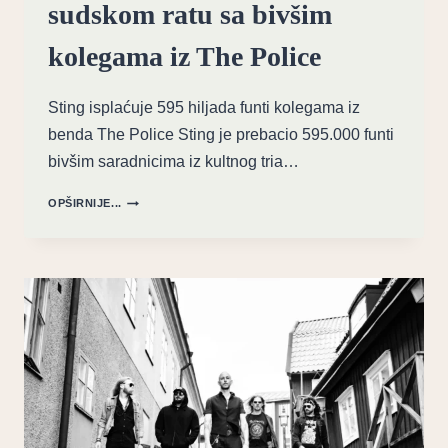
sudskom ratu sa bivšim
kolegama iz The Police
Sting isplaćuje 595 hiljada funti kolegama iz
benda The Police Sting je prebacio 595.000 funti
bivšim saradnicima iz kultnog tria…
NOVAC
OPŠIRNIJE...
ILI
MUZIKA:
STING
U
SUDSKOM
RATU
SA
BIVŠIM
KOLEGAMA
IZ
THE
POLICE