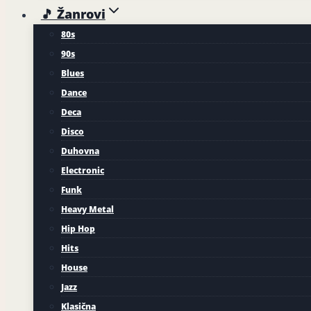
🎵 Žanrovi
80s
90s
Blues
Dance
Deca
Disco
Duhovna
Electronic
Funk
Heavy Metal
Hip Hop
Hits
House
Jazz
Klasična