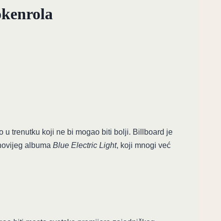
okenrola
 trenutku koji ne bi mogao biti bolji. Billboard je
jnovijeg albuma
Blue Electric Light
, koji mnogi već