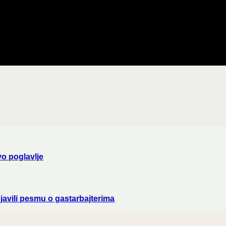
vo poglavlje
bjavili pesmu o gastarbajterima