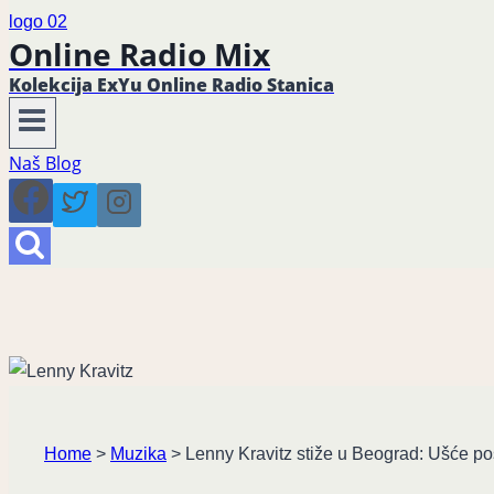
Online Radio Mix
Kolekcija ExYu Online Radio Stanica
Naš Blog
Home
>
Muzika
>
Lenny Kravitz stiže u Beograd: Ušće po