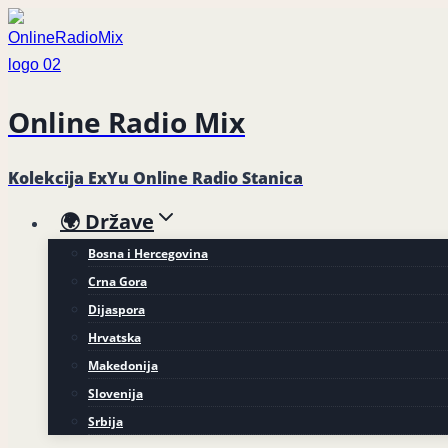
Skip
to
content
Online Radio Mix
Kolekcija ExYu Online Radio Stanica
🌍 Države
Bosna i Hercegovina
Crna Gora
Dijaspora
Hrvatska
Makedonija
Slovenija
Srbija