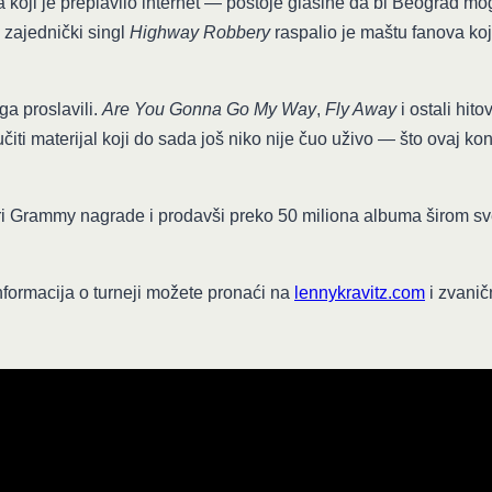
 koji je preplavilo internet — postoje glasine da bi Beograd m
zajednički singl
Highway Robbery
raspalio je maštu fanova koj
ga proslavili.
Are You Gonna Go My Way
,
Fly Away
i ostali hito
čiti materijal koji do sada još niko nije čuo uživo — što ovaj k
četiri Grammy nagrade i prodavši preko 50 miliona albuma širom s
informacija o turneji možete pronaći na
lennykravitz.com
i zvani