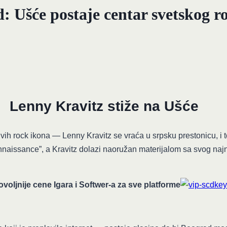
: Ušće postaje centar svetskog r
Lenny Kravitz stiže na Ušće
h rock ikona — Lenny Kravitz se vraća u srpsku prestonicu, i to u
naissance”, a Kravitz dolazi naoružan materijalom sa svog na
voljnije cene Igara i Softwer-a za sve platforme