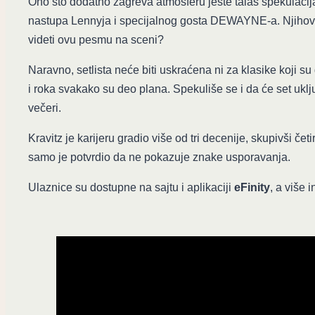
Ono što dodatno zagreva atmosferu jeste talas spekulacija
nastupa Lennyja i specijalnog gosta DEWAYNE-a. Njihov 
videti ovu pesmu na sceni?
Naravno, setlista neće biti uskraćena ni za klasike koji su 
i roka svakako su deo plana. Spekuliše se i da će set uklju
večeri.
Kravitz je karijeru gradio više od tri decenije, skupivši 
samo je potvrdio da ne pokazuje znake usporavanja.
Ulaznice su dostupne na sajtu i aplikaciji
eFinity
, a više 