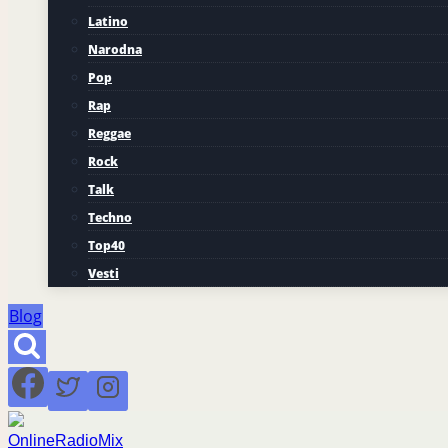
Latino
Narodna
Pop
Rap
Reggae
Rock
Talk
Techno
Top40
Vesti
Blog