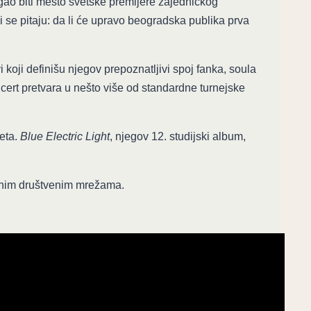
ogao biti mesto svetske premijere zajedničkog
i se pitaju: da li će upravo beogradska publika prva
vi koji definišu njegov prepoznatljivi spoj fanka, soula
oncert pretvara u nešto više od standardne turnejske
veta.
Blue Electric Light
, njegov 12. studijski album,
čnim društvenim mrežama.