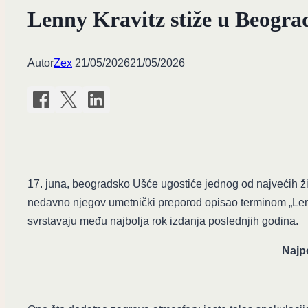
Lenny Kravitz stiže u Beograd
Autor
Zex
21/05/2026
21/05/2026
17. juna, beogradsko Ušće ugostiće jednog od najvećih živi
nedavno njegov umetnički preporod opisao terminom „Len
svrstavaju među najbolja rok izdanja poslednjih godina.
Najpo