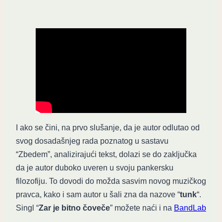
I ako se čini, na prvo slušanje, da je autor odlutao od
svog dosadašnjeg rada poznatog u sastavu
“Zbedem”, analizirajući tekst, dolazi se do zaključka
da je autor duboko uveren u svoju pankersku
filozofiju. To dovodi do možda sasvim novog muzičkog
pravca, kako i sam autor u šali zna da nazove “
tunk
“.
Singl “
Zar je bitno čoveče
” možete naći i na
BandLab