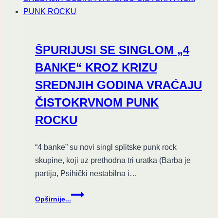
ŠPURIJUSI SE SINGLOM „4
BANKE“ KROZ KRIZU
SREDNJIH GODINA VRAĆAJU
ČISTOKRVNOM PUNK
ROCKU
“4 banke” su novi singl splitske punk rock
skupine, koji uz prethodna tri uratka (Barba je
partija, Psihički nestabilna i…
ŠPURIJUSI
Opširnije...
SE
SINGLOM