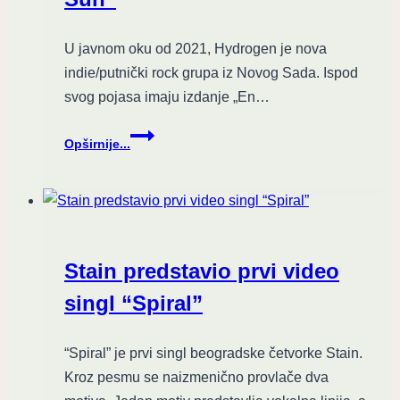
U javnom oku od 2021, Hydrogen je nova
indie/putnički rock grupa iz Novog Sada. Ispod
svog pojasa imaju izdanje „En…
Hydrogen
Opširnije...
objavio
“I
am
the
Sun”
Stain predstavio prvi video
singl “Spiral”
“Spiral” je prvi singl beogradske četvorke Stain.
Kroz pesmu se naizmenično provlače dva