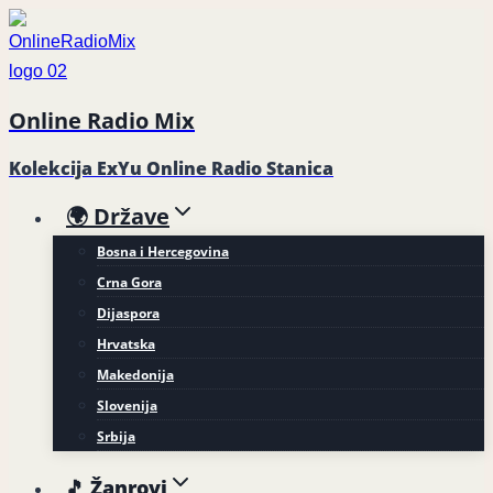
Skip
to
content
Online Radio Mix
Kolekcija ExYu Online Radio Stanica
🌍 Države
Bosna i Hercegovina
Crna Gora
Dijaspora
Hrvatska
Makedonija
Slovenija
Srbija
🎵 Žanrovi