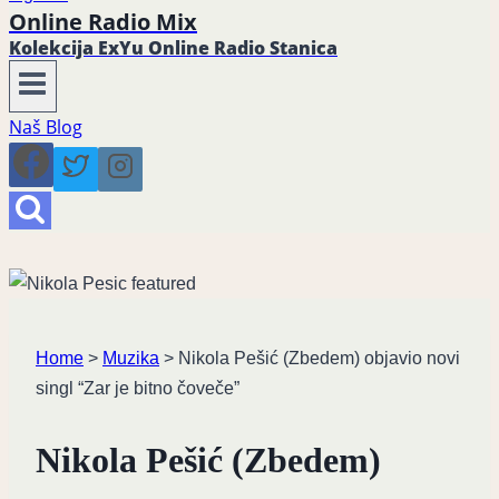
Online Radio Mix
Kolekcija ExYu Online Radio Stanica
Naš Blog
Home
>
Muzika
>
Nikola Pešić (Zbedem) objavio novi
singl “Zar je bitno čoveče”
Nikola Pešić (Zbedem)