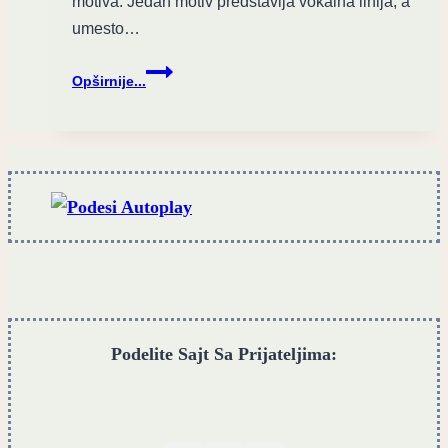
motiva. Jedan motiv predstavlja vokalna linija, a
umesto…
Stain
Opširnije...
predstavio
prvi
video
singl
“Spiral”
Podelite Sajt Sa Prijateljima: