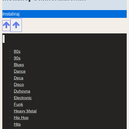
Instaliraj
80s
90s
Blues
Dance
Deca
Disco
Duhovna
Electronic
Funk
Heavy Metal
Hip Hop
Hits