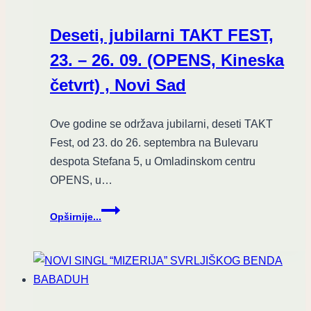
Deseti, jubilarni TAKT FEST,
23. – 26. 09. (OPENS, Kineska
četvrt) , Novi Sad
Ove godine se održava jubilarni, deseti TAKT
Fest, od 23. do 26. septembra na Bulevaru
despota Stefana 5, u Omladinskom centru
OPENS, u…
Deseti,
Opširnije...
jubilarni
TAKT
FEST,
23.
–
26.