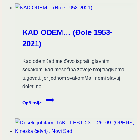
„4
BANKE“
KROZ
KRIZU
KAD ODEM… (Đole 1953-
SREDNJIH
GODINA
2021)
VRAĆAJU
ČISTOKRVNOM
Kad odemKad me đavo isprati, glavnim
PUNK
sokakomI kad mesečina zaveje moj tragNemoj
ROCKU
tugovati, jer jednom svakomMali nemi slavuj
doleti na…
KAD
Opširnije...
ODEM…
(Đole
1953-
2021)