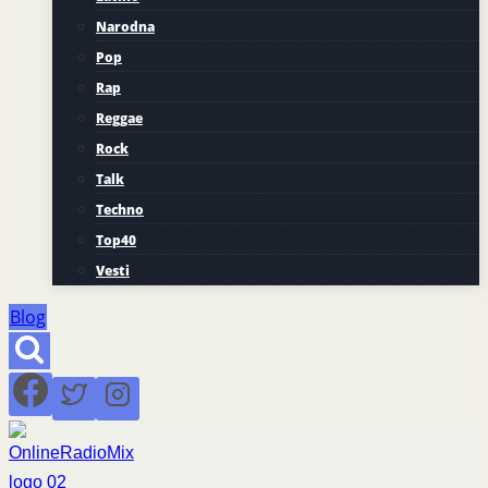
Narodna
Pop
Rap
Reggae
Rock
Talk
Techno
Top40
Vesti
Blog