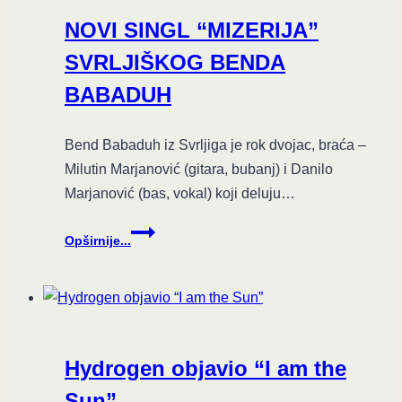
09.
NOVI SINGL “MIZERIJA”
(OPENS,
Kineska
SVRLJIŠKOG BENDA
četvrt)
BABADUH
,
Novi
Sad
Bend Babaduh iz Svrljiga je rok dvojac, braća –
Milutin Marjanović (gitara, bubanj) i Danilo
Marjanović (bas, vokal) koji deluju…
NOVI
Opširnije...
SINGL
“MIZERIJA”
SVRLJIŠKOG
BENDA
BABADUH
Hydrogen objavio “I am the
Sun”