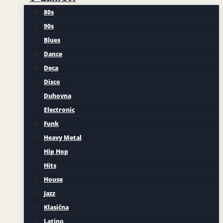
80s
90s
Blues
Dance
Deca
Disco
Duhovna
Electronic
Funk
Heavy Metal
Hip Hop
Hits
House
Jazz
Klasična
Latino