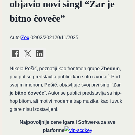
objavio novi singl “Zar je
bitno čoveče”
Autor
Zex
02/02/2021
20/11/2025
Nikola Pešić, poznatiji kao frontmen grupe
Zbedem
,
prvi put se predstavlja publici kao solo izvođač. Pod
svojim imenom,
Pešić
, objavljuje svoj prvi singl “
Zar
je bitno čoveče
“. Autor se publici predstavlja sa hip-
hop bitom, ali motivi moderne trap muzike, kao i zvuk
gitare nisu izostavljeni.
Najpovoljnije cene Igara i Softwer-a za sve
platforme