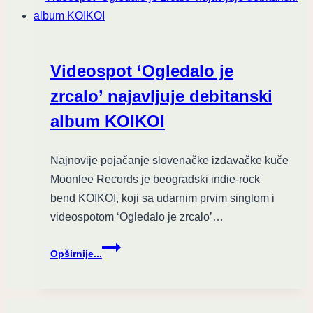
Metallica
na
korak
od
Videospot ‘Ogledalo je
Las
Vegas
zrcalo’ najavljuje debitanski
rezidencije
album KOIKOI
Najnovije pojačanje slovenačke izdavačke kuče
Moonlee Records je beogradski indie-rock
bend KOIKOI, koji sa udarnim prvim singlom i
videospotom ‘Ogledalo je zrcalo’…
Videospot
Opširnije...
‘Ogledalo
je
zrcalo’
najavljuje