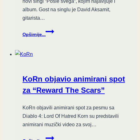
novi singl “Posle svega“, kojim najavljuje i
album. Gost na singlu je David Aksamit,
gitarista…
Stroberiz,
Opširnije...
subotička
kantautorka,
izbacila
je
novi
singl
KoRn objavio animirani spot
“Posle
svega”
za “Reward The Scars”
KoRn objavili animirani spot za pesmu sa
Diablo 4: Lord Of Hatred Korn su predstavili
animirani muzički video za svoj…
KoRn