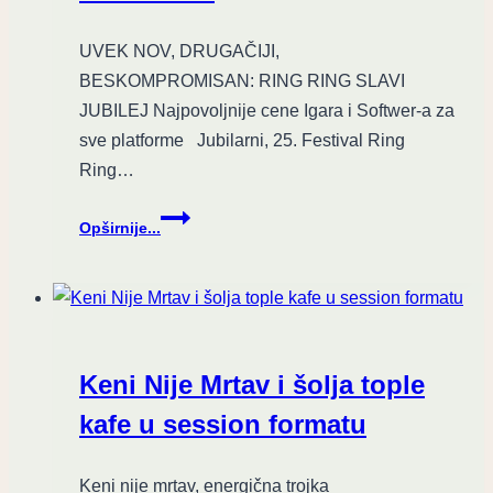
UVEK NOV, DRUGAČIJI,
BESKOMPROMISAN: RING RING SLAVI
JUBILEJ Najpovoljnije cene Igara i Softwer-a za
sve platforme Jubilarni, 25. Festival Ring
Ring…
Jubilarni,
Opširnije...
25.
Festival
Ring
Ring
u
Beogradu
Keni Nije Mrtav i šolja tople
od
23.
kafe u session formatu
XI
do
Keni nije mrtav, energična trojka
3.