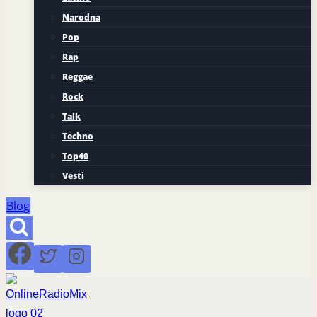
Narodna
Pop
Rap
Reggae
Rock
Talk
Techno
Top40
Vesti
Blog