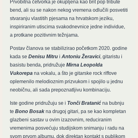
Prvobitna četvorka je okupljena kao brit pop tribute
bend, ali su se nakon nekog vremena odlučili posvetiti
stvaranju vlastitih pjesama na hrvatskom jeziku,
inspiriranim utiscima svakodnevnice jedne individue,
a protkane pozitivnim težnjama.
Postav članova se stabilizirao početkom 2020. godine
kada se
Denisu Mitru
i
Antoniu Žeravici
, gitaristu i
basistu benda, pridružuje
Mirna Leopolda
Vukorepa
na vokalu, a što je gitarske rock riffove
oplemenilo melodioznim prizvukom i spojilo u jednu
neobičnu, ali sada prepoznatljivu kombinaciju.
Iste godine pridružuju se i
Tonči Bratanić
na bubnju
te
Bono Bosak
na drugoj gitari, pa se kao kompletan
glazbeni sastav u ovim izazovnim, reduciranim
vremenima posvećuju studijskom snimanju i radu na
svom prvom albumu, dok direktan kontakt s publikom