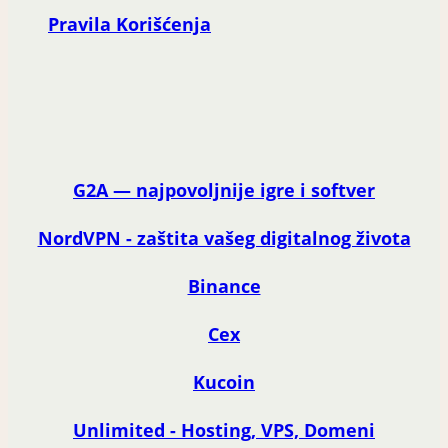
Pravila Korišćenja
G2A — najpovoljnije igre i softver
NordVPN - zaštita vašeg digitalnog života
Binance
Cex
Kucoin
Unlimited - Hosting, VPS, Domeni