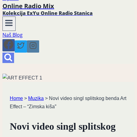
Online Radio Mix
Kolekcija ExYu Online Radio Stanica
Naš Blog
Home
>
Muzika
>
Novi video singl splitskog benda Art
Effect – “Zimska kiša”
Novi video singl splitskog