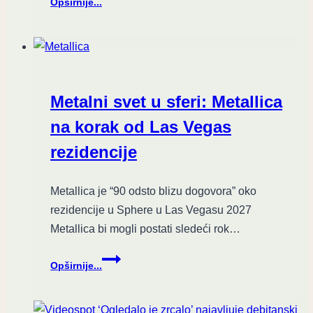
Opširnije...
objavio
animirani
spot
za
“Reward
The
Metalni svet u sferi: Metallica
Scars”
na korak od Las Vegas
rezidencije
Metallica je “90 odsto blizu dogovora” oko
rezidencije u Sphere u Las Vegasu 2027
Metallica bi mogli postati sledeći rok…
Metalni
Opširnije...
svet
u
sferi: