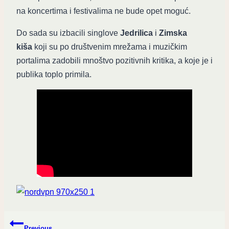
na koncertima i festivalima ne bude opet moguć.
Do sada su izbacili singlove
Jedrilica
i
Zimska
kiša
koji su po društvenim mrežama i muzičkim
portalima zadobili mnoštvo pozitivnih kritika, a koje je i
publika toplo primila.
Post
Previous