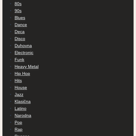
80s
90s
Blues
Dance
Deca
Disco
Duhovna
Electronic
Funk
Heavy Metal
Hip Hop
Hits
House
Jazz
Klasična
Latino
Narodna
Pop
Rap