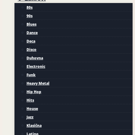
80s
90s
Blues
Dance
Deca
Disco
Duhovna
Electronic
Funk
Heavy Metal
Hip Hop
Hits
House
Jazz
Klasična
Latino