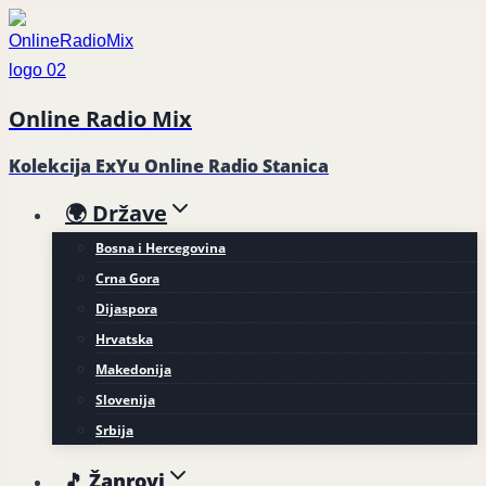
Skip
to
content
Online Radio Mix
Kolekcija ExYu Online Radio Stanica
🌍 Države
Bosna i Hercegovina
Crna Gora
Dijaspora
Hrvatska
Makedonija
Slovenija
Srbija
🎵 Žanrovi