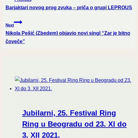
navigation
Barjaktari novog prog zvuka – priča o grupi LEPROUS
Next
Nikola Pešić (Zbedem) objavio novi singl “Zar je bitno
čoveče”
Similar Posts
Jubilarni, 25. Festival Ring
Ring u Beogradu od 23. XI do
3. XII 2021.