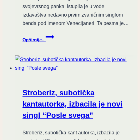
svojevrsnog panka, istupila je u vode
XII
2021.
izdavaštva nedavno prvim zvaničnim singlom
benda pod imenom Venecijaneri. Ta pesma je…
Keni
Opširnije...
Nije
Mrtav
i
šolja
tople
kafe
u
Stroberiz, subotička
session
formatu
kantautorka, izbacila je novi
singl “Posle svega”
Stroberiz, subotička kant autorka, izbacila je